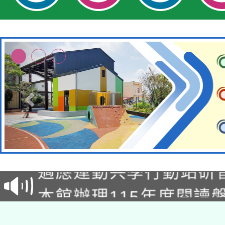
本校115學年度第2次
適應運動共學行動站研
招甄選結果公告(無人
本館辦理115年度閱讀
招)
科技賦能─人工智慧(AI
暨閱讀推動專業研習