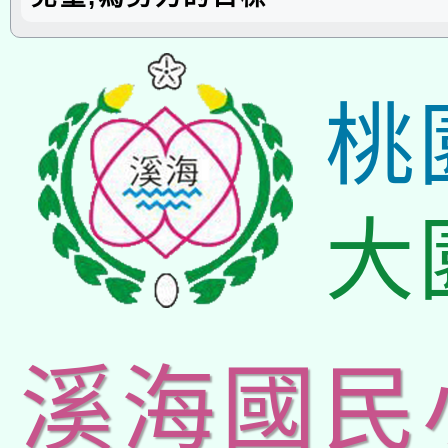
桃
大
溪海國民