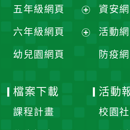
單
五年級網頁
資安網
選
開
展
單
六年級網頁
活動網
選
開
展
單
幼兒園網頁
防疫網
選
開
單
選
檔案下載
活動
單
課程計畫
校園社