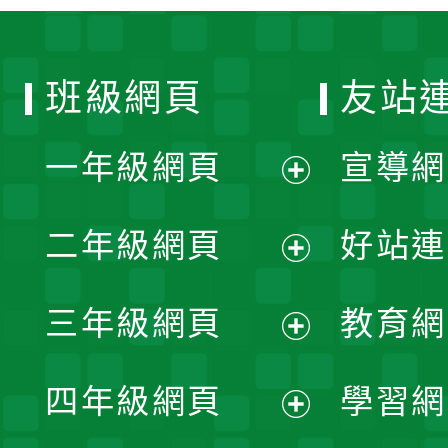
班級網頁
友站
一年級網頁
宣導網
展
二年級網頁
好站連
開
展
三年級網頁
教育網
選
開
展
單
四年級網頁
學習網
選
開
展