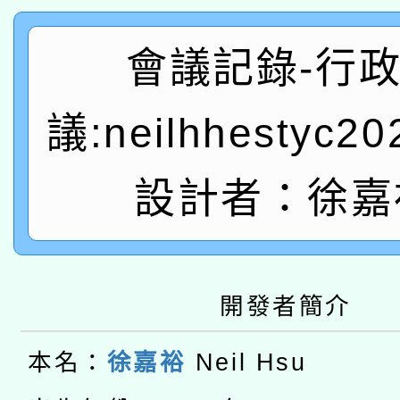
A3數位素養講師名單
礎課程
會議記錄-行
「數位內容與教學軟體線
有關大陸委員會函釋公
pilot」
議:neilhhestyc2
轉知經濟部水利署委託
薪期間赴陸應申請許可
設計者：徐嘉
115年8月22日(星期六)
業技術研究院辦理「11
2026年桃園地景藝術
桃園市孔廟祈福系列活
用水績優單位及節水達
本校115學年度第2次
開 智慧啟航」
動」
開發者簡介
適應運動共學行動站研
招甄選結果公告(無人
本名：
徐嘉裕
Neil Hsu
本館辦理115年度閱讀
招)