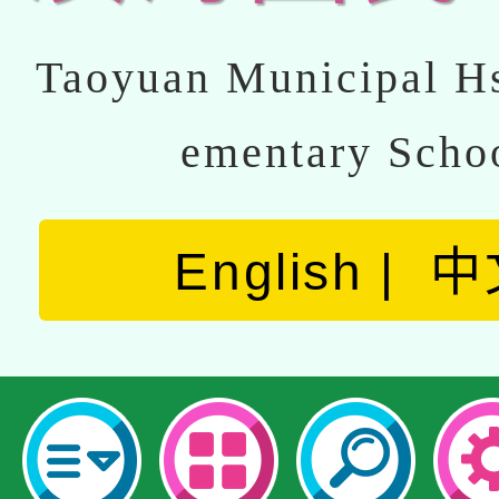
Taoyuan Municipal Hs
ementary Scho
English
中