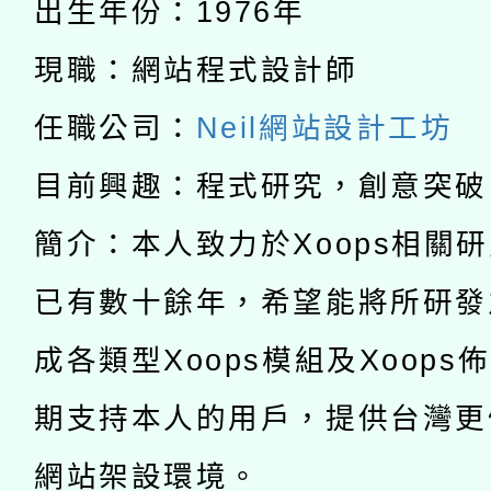
出生年份：1976年
科技賦能─人工智慧(AI
暨閱讀推動專業研習
現職：網站程式設計師
A3數位素養講師名單
礎課程
任職公司：
Neil網站設計工坊
「數位內容與教學軟體線
目前興趣：程式研究，創意突破
有關大陸委員會函釋公
pilot」
簡介：本人致力於Xoops相關
轉知經濟部水利署委託
薪期間赴陸應申請許可
已有數十餘年，希望能將所研發
115年8月22日(星期六)
業技術研究院辦理「11
2026年桃園地景藝術
成各類型Xoops模組及Xoops
桃園市孔廟祈福系列活
用水績優單位及節水達
期支持本人的用戶，提供台灣更
開 智慧啟航」
動」
網站架設環境。