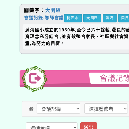
關鍵字：
大園區
會議記錄-導師會議
桃園市
大園區
溪海
國
溪海國小成立於1950年,至今已六十餘載,漫長
育理念充分結合 ,並有效整合家長、社區與社會
童,為努力的目標。
會議記錄
送出