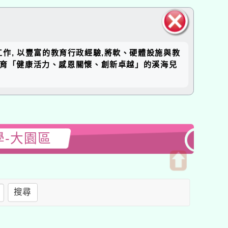
關閉區
工作, 以豐富的教育行政經驗,將軟、硬體設施與教
塊
培育「健康活力、感恩關懷、創新卓越」的溪海兒
學-大園區
開
啟
搜尋
上
方
區