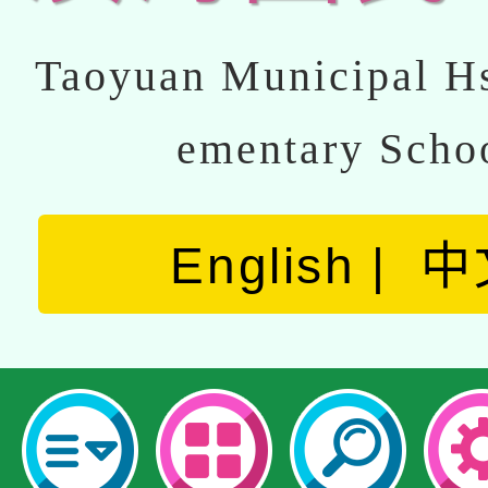
Taoyuan Municipal Hs
ementary Scho
English
中