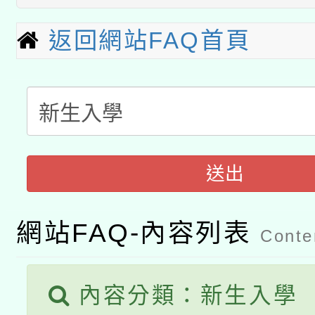
115年8月22日(星期六)
業技術研究院辦理「11
返回網站FAQ首頁
2026年桃園地景藝術
桃園市孔廟祈福系列活
用水績優單位及節水達
「2026桃園藝術巡演
開 智慧啟航」
動」
轉知教育部國民及學前
關事宜
函轉國家教育研究院中心
國立臺灣師範大學辦理「1
送出
轉知教育部國民及學前
原住民族教育政策研討
年度健康促進學校輔導
函轉國立臺灣師範大學
新北市政府教育局辦理「
族教育國際趨勢與發展
網站FAQ-內容列表
業成長研習」實施計畫
Conten
轉知有關國立成功大學
族語言臺北學習中心11
師專業成長研習實施計
文教學共融平台-教案
內容分類：新生入學
「族語學習班」招生簡章
方素養工作坊新北場」