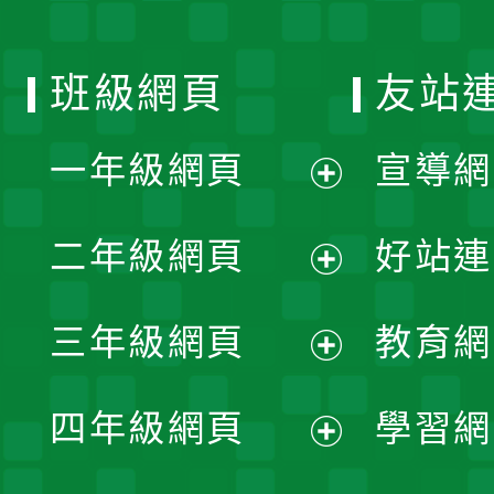
班級網頁
友站
一年級網頁
宣導網
展
二年級網頁
好站連
開
展
三年級網頁
教育網
選
開
展
單
四年級網頁
學習網
選
開
展