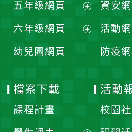
單
五年級網頁
資安網
選
開
展
單
六年級網頁
活動網
選
開
展
單
幼兒園網頁
防疫網
選
開
單
選
檔案下載
活動
單
課程計畫
校園社