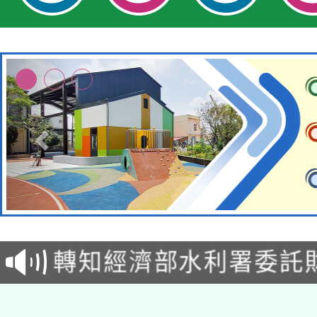
有關大陸委員會函釋公
轉知經濟部水利署委託
薪期間赴陸應申請許可
115年8月22日(星期六)
業技術研究院辦理「11