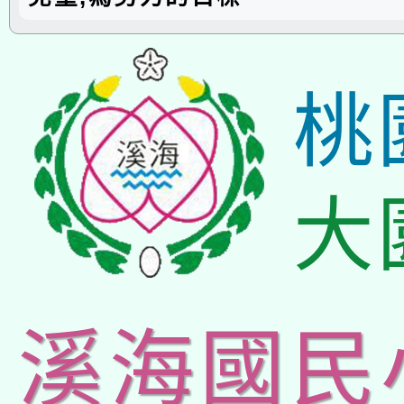
桃
大
溪海國民