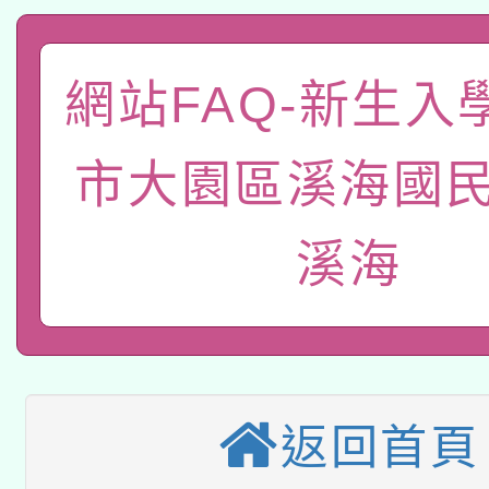
2026年桃園地景藝術
桃園市孔廟祈福系列活
用水績優單位及節水達
「2026桃園藝術巡演
開 智慧啟航」
動」
網站FAQ-新生入
轉知教育部國民及學前
關事宜
函轉國家教育研究院中心
市大園區溪海國民
國立臺灣師範大學辦理「1
轉知教育部國民及學前
原住民族教育政策研討
年度健康促進學校輔導
溪海
函轉國立臺灣師範大學
新北市政府教育局辦理「
族教育國際趨勢與發展
業成長研習」實施計畫
轉知有關國立成功大學
族語言臺北學習中心11
師專業成長研習實施計
有關大陸委員會函釋公
文教學共融平台-教案
「族語學習班」招生簡章
方素養工作坊新北場」
返回首頁
轉知經濟部水利署委託
薪期間赴陸應申請許可
件」活動簡章