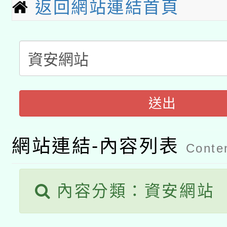
轉知教育部國民及學前
返回網站連結首頁
關事宜
函轉國家教育研究院中心
國立臺灣師範大學辦理「1
轉知教育部國民及學前
原住民族教育政策研討
年度健康促進學校輔導
函轉國立臺灣師範大學
新北市政府教育局辦理「
族教育國際趨勢與發展
業成長研習」實施計畫
送出
轉知有關國立成功大學
族語言臺北學習中心11
師專業成長研習實施計
教育部國民及學前教育署「
文教學共融平台-教案
「族語學習班」招生簡章
方素養工作坊新北場」
網站連結-內容列表
Conten
本市兒童口腔健康促進
年度COVID-19疫苗
件」活動簡章
宣導素材2份，請協助
接種對象擴大為「滿6
內容分類：資安網站
管道加強宣導
接種之民眾」措施，延長