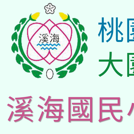
桃
大
溪海國民