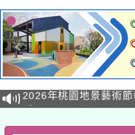
115年8月22日(星期六)
2026年桃園地景藝術
桃園市孔廟祈福系列活
「2026桃園藝術巡演
開 智慧啟航」
轉知教育部國民及學前
關事宜