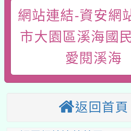
函轉國家教育研究院中心
國立臺灣師範大學辦理「1
網站連結-資安網
轉知教育部國民及學前
原住民族教育政策研討
年度健康促進學校輔導
函轉國立臺灣師範大學
新北市政府教育局辦理「
市大園區溪海國民
族教育國際趨勢與發展
業成長研習」實施計畫
轉知有關國立成功大學
族語言臺北學習中心11
師專業成長研習實施計
愛閱溪海
教育部國民及學前教育署「
文教學共融平台-教案
「族語學習班」招生簡章
方素養工作坊新北場」
本市兒童口腔健康促進
年度COVID-19疫苗
件」活動簡章
115年8月22日(星期六)
宣導素材2份，請協助
接種對象擴大為「滿6
2026年桃園地景藝術
返回首頁
桃園市孔廟祈福系列活
管道加強宣導
接種之民眾」措施，延長
「2026桃園藝術巡演
開 智慧啟航」
月28日止