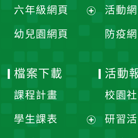
單
六年級網頁
活動網
選
開
展
單
幼兒園網頁
防疫網
選
開
單
選
檔案下載
活動
單
課程計畫
校園社
學生課表
研習活
展