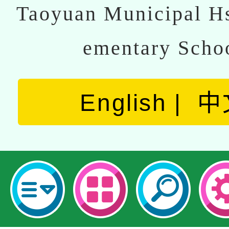
Taoyuan Municipal Hs
ementary Scho
English
中