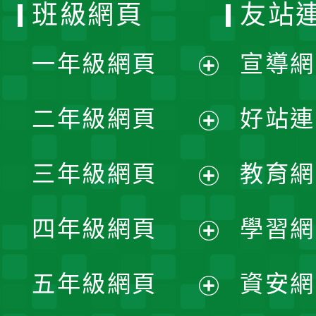
班級網頁
友站
一年級網頁
宣導網
展
二年級網頁
好站連
開
展
三年級網頁
教育網
選
開
展
單
四年級網頁
學習網
選
開
展
單
五年級網頁
資安網
選
開
展