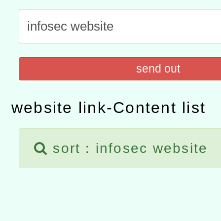
灣師範大學辦理「114至1
函轉國家教育研究院中心辦
進學校輔導計畫師資專業
民族教育政策研討會「原
轉知教育部國民及學前教
計畫
趨勢與發展」
政府教育局辦理「115年
函轉國立臺灣師範大學辦
send out
研習實施計畫－夢的N次方
臺北學習中心115年度第2
轉知有關國立成功大學辦
website link-Content list
北場」計畫
班」招生簡章及EDM
共融平台-教案暨教學示範
教育部國民及學前教育署「11
章
COVID-19疫苗接種計畫
sort：infosec website
擴大為「滿6個月以上尚未
措施，延長至115年9月28