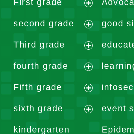
First grade
Advoca
expand
second grade
good si
menu
expand
Third grade
educat
menu
expand
fourth grade
learnin
menu
expand
Fifth grade
infose
menu
expand
sixth grade
event s
menu
expand
kindergarten
Epidem