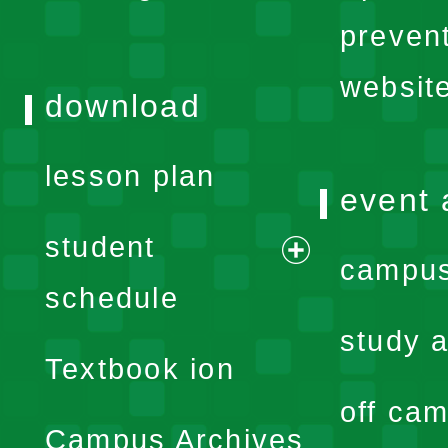
menu
preven
websit
download
lesson plan
event 
student
campus
expand
schedule
menu
study a
Textbook ion
off cam
Campus Archives