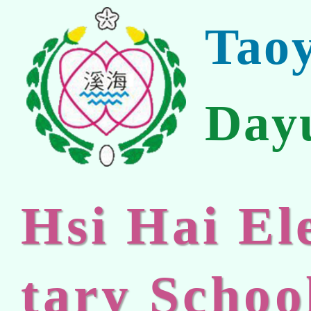
Tao
Day
Hsi Hai E
tary Schoo