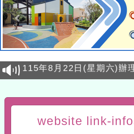
轉知經濟部水利署委託財
研究院辦理「115年表揚
115年8月22日(星期六)辦
位及節水達人選拔活動」
市孔廟祈福系列活動—儒門
2026年桃園地景藝術節教
航」
「2026桃園藝術巡演」活
宜
轉知教育部國民及學前教
website link-inf
灣師範大學辦理「114至1
函轉國家教育研究院中心辦