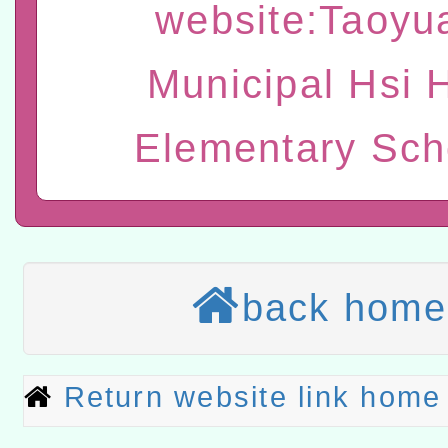
website:Taoyu
進學校輔導計畫師資專業
民族教育政策研討會「原
轉知教育部國民及學前教
計畫
趨勢與發展」
政府教育局辦理「115年
函轉國立臺灣師範大學辦
Municipal Hsi 
研習實施計畫－夢的N次方
臺北學習中心115年度第2
轉知有關國立成功大學辦
Elementary Sch
北場」計畫
班」招生簡章及EDM
共融平台-教案暨教學示範
教育部國民及學前教育署「11
章
COVID-19疫苗接種計畫
轉知經濟部水利署委託財
擴大為「滿6個月以上尚未
研究院辦理「115年表揚
115年8月22日(星期六)辦
back home
措施，延長至115年9月28
位及節水達人選拔活動」
市孔廟祈福系列活動—儒門
2026年桃園地景藝術節教
航」
「2026桃園藝術巡演」活
Return website link home
宜
轉知教育部國民及學前教