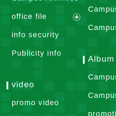
Campus
office file
expand
Campus
info security
menu
Publicity info
Album
Campu
video
Campus
promo video
promot