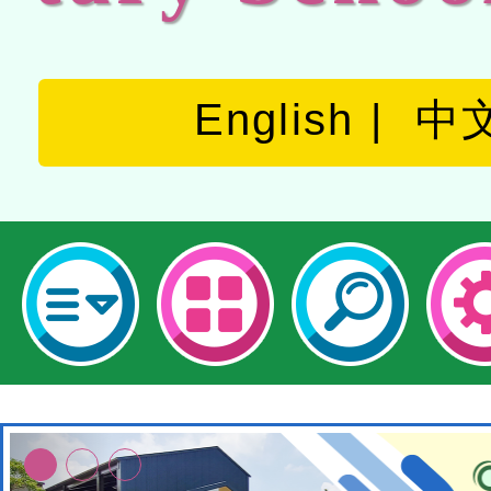
English
中