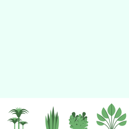
tyc2023
gle、Firefox、Vivaldi、Opera
支援行
 2.5.11
網站語系：zh-TW
eil網站設計工坊
徐嘉裕 Neil hsu