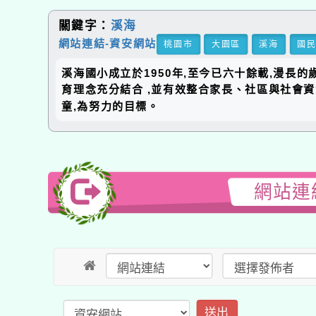
關鍵字：
溪海
網站連結-資安網站
桃園市
大園區
溪海
國
溪海國小成立於1950年,至今已六十餘載,漫長
育理念充分結合 ,並有效整合家長、社區與社會
童,為努力的目標。
網站連
送出