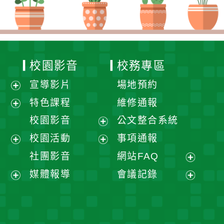
校園影音
校務專區
宣導影片
場地預約
展
特色課程
維修通報
開
展
校園影音
公文整合系統
選
開
展
校園活動
事項通報
單
選
開
展
展
社團影音
網站FAQ
單
選
開
開
展
媒體報導
會議記錄
單
選
選
開
展
展
單
單
選
開
開
單
選
選