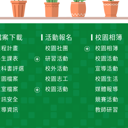
檔案下載
活動報名
校園相簿
課程計畫
校園社團
校園相簿
展
學生課表
研習活動
校園活動
開
展
教科書評選
校外活動
宣導活動
選
開
校園檔案
校園志工
校園生活
單
選
處室檔案
校園活動
媒體報導
單
展
資訊安全
競賽活動
開
宣導資訊
教師研習
選
單