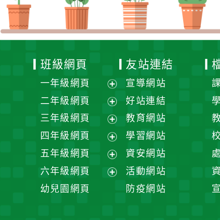
班級網頁
友站連結
一年級網頁
宣導網站
展
二年級網頁
好站連結
開
展
三年級網頁
教育網站
選
開
展
四年級網頁
學習網站
單
選
開
展
五年級網頁
資安網站
單
選
開
展
六年級網頁
活動網站
單
選
開
展
幼兒園網頁
防疫網站
單
選
開
單
選