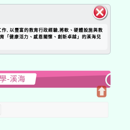
關閉區
工作, 以豐富的教育行政經驗,將軟、硬體設施與教
塊
培育「健康活力、感恩關懷、創新卓越」的溪海兒
學-溪海
開
啟
上
方
區