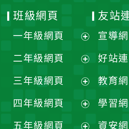
班級網頁
友站
一年級網頁
宣導網
展
二年級網頁
好站連
開
展
三年級網頁
教育網
選
開
展
單
四年級網頁
學習網
選
開
展
單
五年級網頁
資安網
選