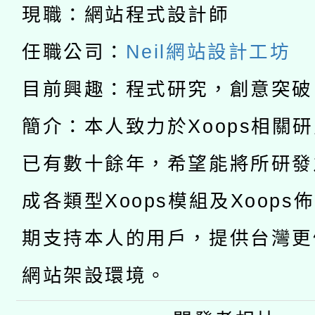
「2026桃園藝術巡演
現職：網站程式設計師
開 智慧啟航」
動」
月28日止
轉知教育部國民及學前
關事宜
任職公司：
Neil網站設計工坊
函轉國家教育研究院中心
國立臺灣師範大學辦理「1
目前興趣：程式研究，創意突破
轉知教育部國民及學前
原住民族教育政策研討
年度健康促進學校輔導
簡介：本人致力於Xoops相關
函轉國立臺灣師範大學
新北市政府教育局辦理「
族教育國際趨勢與發展
業成長研習」實施計畫
已有數十餘年，希望能將所研發
轉知有關國立成功大學
族語言臺北學習中心11
師專業成長研習實施計
成各類型Xoops模組及Xoops
教育部國民及學前教育署「
文教學共融平台-教案
「族語學習班」招生簡章
方素養工作坊新北場」
期支持本人的用戶，提供台灣更
年度COVID-19疫苗
件」活動簡章
網站架設環境。
接種對象擴大為「滿6