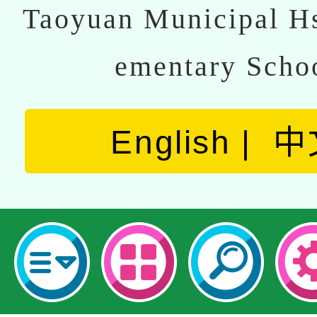
Taoyuan Municipal Hs
ementary Scho
English
中