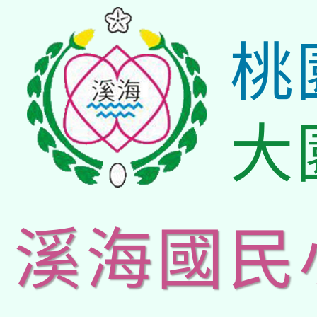
桃
大
溪海國民