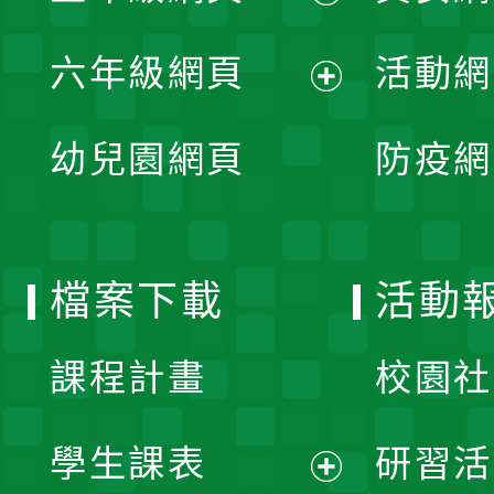
開
展
單
六年級網頁
活動網
選
開
展
單
幼兒園網頁
防疫網
選
開
單
選
檔案下載
活動
單
課程計畫
校園社
學生課表
研習活