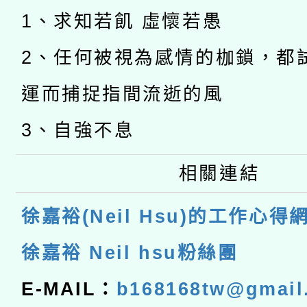
1、求知若飢 虛懷若愚
2、任何被視為感情的枷鎖，都
運而捕捉指間流逝的風
3、自強不息
相關連結
徐嘉裕(Neil Hsu)的工作心得
徐嘉裕 Neil hsu粉絲團
E-MAIL：
b168168tw@gmail