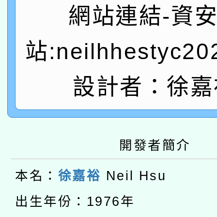
轉知教育部國民及學前
關事宜
網站連結-資
函轉國家教育研究院中心
國立臺灣師範大學辦理「1
站:neilhhestyc2
轉知教育部國民及學前
原住民族教育政策研討
年度健康促進學校輔導
函轉國立臺灣師範大學
新北市政府教育局辦理「
設計者：徐嘉
族教育國際趨勢與發展
業成長研習」實施計畫
轉知有關國立成功大學
族語言臺北學習中心11
師專業成長研習實施計
教育部國民及學前教育署「
文教學共融平台-教案
「族語學習班」招生簡章
方素養工作坊新北場」
開發者簡介
轉知經濟部水利署委託
年度COVID-19疫苗
件」活動簡章
115年8月22日(星期六)
本名：
徐嘉裕
Neil Hsu
業技術研究院辦理「11
接種對象擴大為「滿6
2026年桃園地景藝術
桃園市孔廟祈福系列活
出生年份：1976年
用水績優單位及節水達
接種之民眾」措施，延長