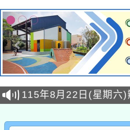
轉知經濟部水利署委託
115年8月22日(星期六)
業技術研究院辦理「11
2026年桃園地景藝術
桃園市孔廟祈福系列活
用水績優單位及節水達
「2026桃園藝術巡演
開 智慧啟航」
動」