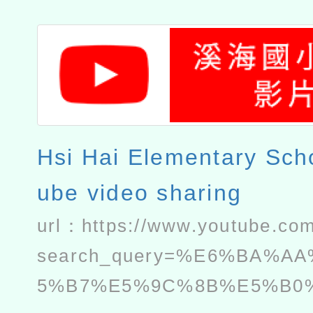
Hsi Hai Elementary Sch
ube video sharing
url：
https://www.youtube.com
search_query=%E6%BA%A
5%B7%E5%9C%8B%E5%B0