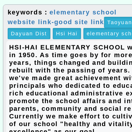
keywords：
elementary school
website link-good site link
Taoyuan
Dayuan Dist
Hsi Hai
elementary sch
HSI-HAI ELEMENTARY SCHOOL w
in 1950. As time goes by for more
years, things changed and buildi
rebuilt with the passing of years
we've made great achievement wit
principals who dedicated to educ
rich educational administrative e
promote the school affairs and in
parents, community and social r
Currently we make effort to culti
of our school "healthy and vitalit
excellence" as our goal.