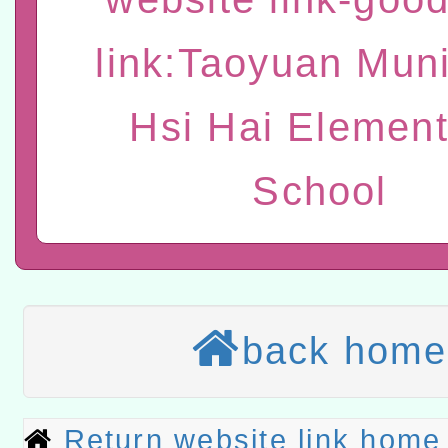
章
COVID-19疫苗接種計畫
本市兒童口腔健康促進－
link:Taoyuan Muni
擴大為「滿6個月以上尚未
材2份，請協助運用相關宣
有關銓敘部建置「公務人
Hsi Hai Element
措施，延長至115年9月28
導
後實發金額試算器」，請
「115年度教育部國民及
School
所屬退休人員多加利用一
性別平等教育建置課程與
衛生局辦理之「115年桃
計畫」一案
防制實體解謎活動」
轉知教育部國民及學前教
灣師範大學辦理「114至1
函轉國家教育研究院中心辦
back home
進學校輔導計畫師資專業
民族教育政策研討會「原
轉知教育部國民及學前教
計畫
趨勢與發展」
政府教育局辦理「115年
函轉國立臺灣師範大學辦
Return website link home
研習實施計畫－夢的N次方