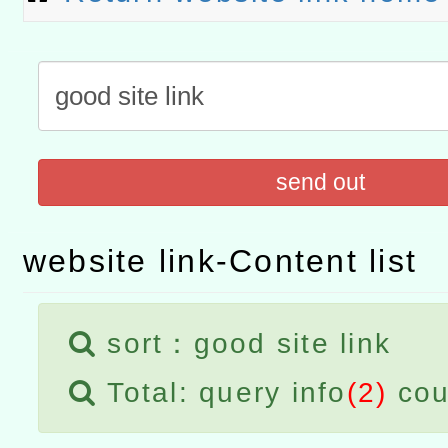
臺北學習中心115年度第2
轉知有關國立成功大學辦
北場」計畫
班」招生簡章及EDM
共融平台-教案暨教學示範
教育部國民及學前教育署「11
章
COVID-19疫苗接種計畫
本市兒童口腔健康促進－
擴大為「滿6個月以上尚未
材2份，請協助運用相關宣
有關銓敘部建置「公務人
send out
措施，延長至115年9月28
導
後實發金額試算器」，請
「115年度教育部國民及
所屬退休人員多加利用一
性別平等教育建置課程與
衛生局辦理之「115年桃
website link-Content list
計畫」一案
防制實體解謎活動」
sort：good site link
Total: query info
(2)
cou