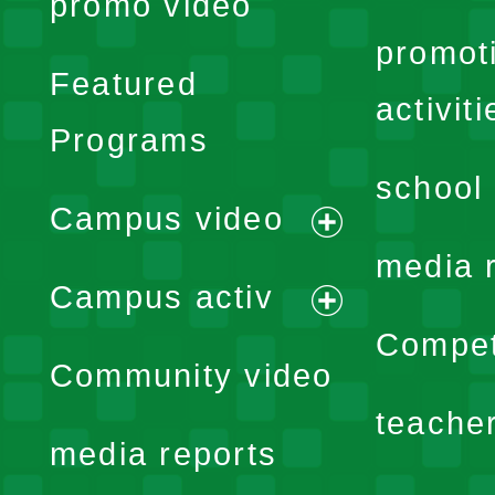
promo video
promot
Featured
activiti
Programs
school 
Campus video
expand
media 
Campus activ
menu
expand
Compet
Community video
menu
teache
media reports