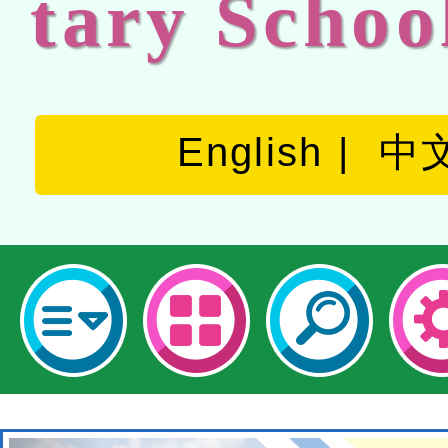
tary Schoo
English
中