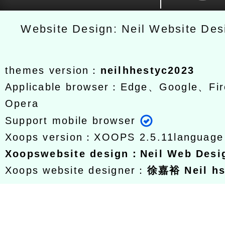
Website Design: Neil Website De
themes version：
neilhhestyc2023
Applicable browser：Edge、Google、Fir
Opera
Support mobile browser
Xoops version：
XOOPS 2.5.11
languag
Xoops
website design
：
Neil Web Des
Xoops website designer：
徐嘉裕 Neil h