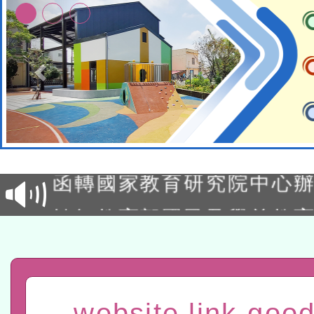
轉知教育部國民及學前教
灣師範大學辦理「114至1
函轉國家教育研究院中心辦
進學校輔導計畫師資專業
民族教育政策研討會「原
轉知教育部國民及學前教
計畫
趨勢與發展」
政府教育局辦理「115年
函轉國立臺灣師範大學辦
研習實施計畫－夢的N次方
臺北學習中心115年度第2
轉知有關國立成功大學辦
website link-good
北場」計畫
班」招生簡章及EDM
共融平台-教案暨教學示範
教育部國民及學前教育署「11