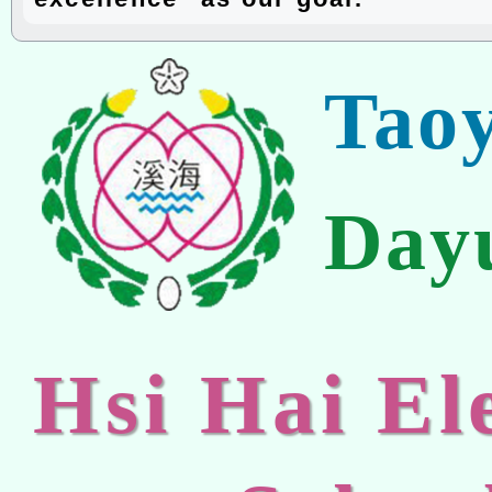
Tao
Day
Hsi Hai E