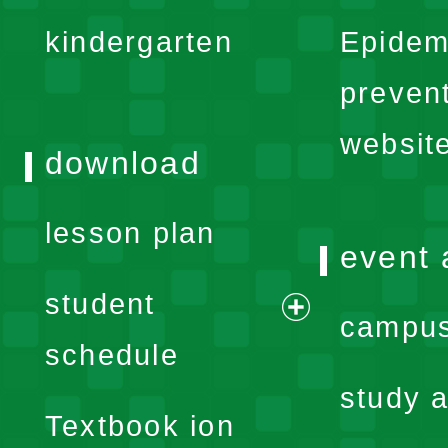
expand
kindergarten
Epidem
menu
preven
websit
download
lesson plan
event 
student
campus
expand
schedule
menu
study a
Textbook ion