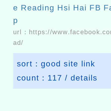
e Reading Hsi Hai FB F
p
url：
https://www.facebook.c
ad/
sort：
good site link
count：
117
/
details