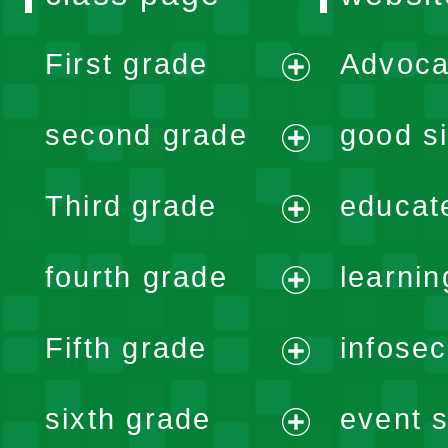
First grade
Advoca
expand
second grade
good si
menu
expand
Third grade
educat
menu
expand
fourth grade
learnin
menu
expand
Fifth grade
infose
menu
expand
sixth grade
event s
menu