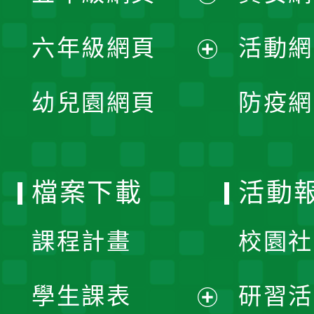
開
展
單
六年級網頁
活動網
選
開
展
單
幼兒園網頁
防疫網
選
開
單
選
檔案下載
活動
單
課程計畫
校園社
學生課表
研習活