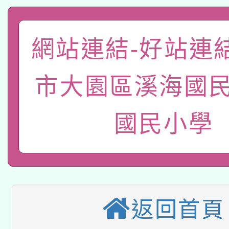
科技賦能─人工智慧(AI
暨閱讀推動專業研習
A3數位素養講師名單
礎課程
網站連結-好站連
「數位內容與教學軟體線
有關大陸委員會函釋公
pilot」
市大園區溪海國民
轉知經濟部水利署委託
薪期間赴陸應申請許可
國民小學
115年8月22日(星期六)
業技術研究院辦理「11
2026年桃園地景藝術
桃園市孔廟祈福系列活
用水績優單位及節水達
本校115學年度第2次
開 智慧啟航」
動」
適應運動共學行動站研
返回首頁
招甄選結果公告(無人