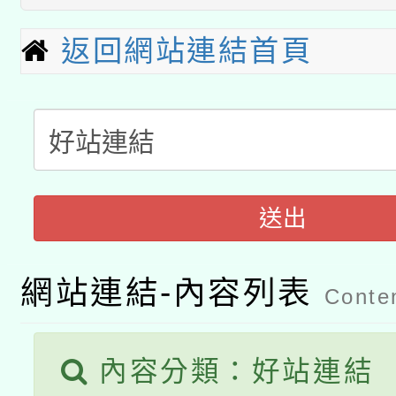
本館辦理115年度閱讀
招)
科技賦能─人工智慧(AI
返回網站連結首頁
暨閱讀推動專業研習
A3數位素養講師名單
礎課程
「數位內容與教學軟體線
有關大陸委員會函釋公
pilot」
送出
轉知經濟部水利署委託
薪期間赴陸應申請許可
115年8月22日(星期六)
業技術研究院辦理「11
網站連結-內容列表
Conten
2026年桃園地景藝術
桃園市孔廟祈福系列活
用水績優單位及節水達
開 智慧啟航」
內容分類：好站連結
動」