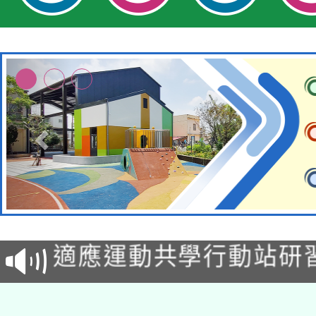
本校115學年度第2次
適應運動共學行動站研
招甄選結果公告(無人
本館辦理115年度閱讀
招)