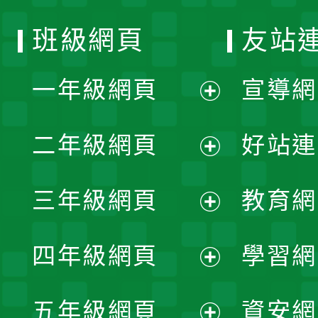
班級網頁
友站
一年級網頁
宣導網
展
二年級網頁
好站連
開
展
三年級網頁
教育網
選
開
展
單
四年級網頁
學習網
選
開
展
單
五年級網頁
資安網
選