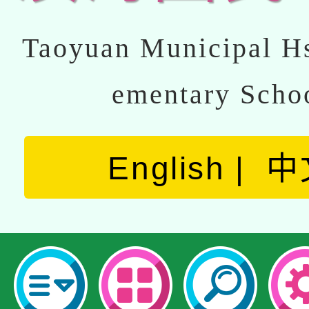
Taoyuan Municipal Hs
ementary Scho
English
中