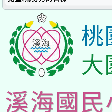
桃
大
溪海國民