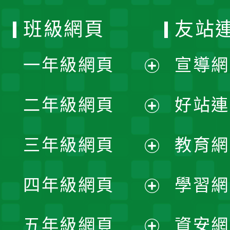
班級網頁
友站
一年級網頁
宣導網
展
二年級網頁
好站連
開
展
三年級網頁
教育網
選
開
展
單
四年級網頁
學習網
選
開
展
單
五年級網頁
資安網
選