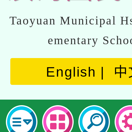
Taoyuan Municipal Hs
ementary Scho
English
中