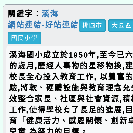
關鍵字：
溪海
網站連結-好站連結
桃園市
大園區
國民小學
溪海國小成立於1950年,至今已
的歲月,歷經人事物的星移物換,建
校長全心投入教育工作, 以豐富
驗,將軟、硬體設施與教育理念充分
效整合家長、社區與社會資源,積
工作,使得學校有了長足的進展,
育「健康活力、感恩關懷、創新
兒童,為努力的目標。