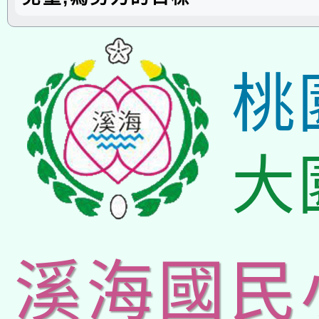
桃
大
溪海國民