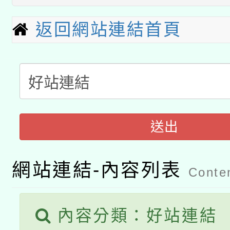
本館辦理115年度閱讀
招)
科技賦能─人工智慧(AI
返回網站連結首頁
暨閱讀推動專業研習
A3數位素養講師名單
礎課程
「數位內容與教學軟體線
有關大陸委員會函釋公
pilot」
送出
轉知經濟部水利署委託
薪期間赴陸應申請許可
115年8月22日(星期六)
業技術研究院辦理「11
網站連結-內容列表
Conten
2026年桃園地景藝術
桃園市孔廟祈福系列活
用水績優單位及節水達
開 智慧啟航」
內容分類：好站連結
動」