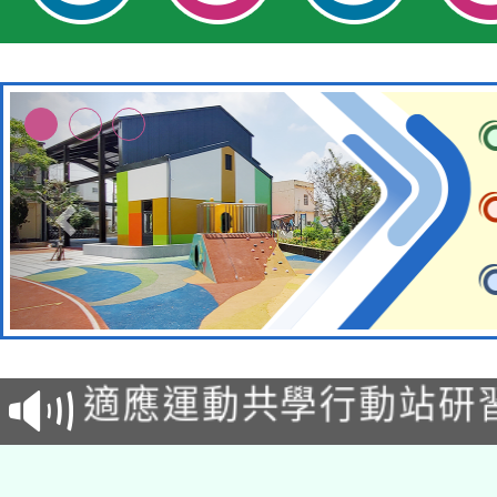
本校115學年度第2次
適應運動共學行動站研
招甄選結果公告(無人
本館辦理115年度閱讀
招)