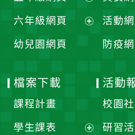
開
展
單
六年級網頁
活動網
選
開
展
單
幼兒園網頁
防疫網
選
開
單
選
檔案下載
活動
單
課程計畫
校園社
學生課表
研習活