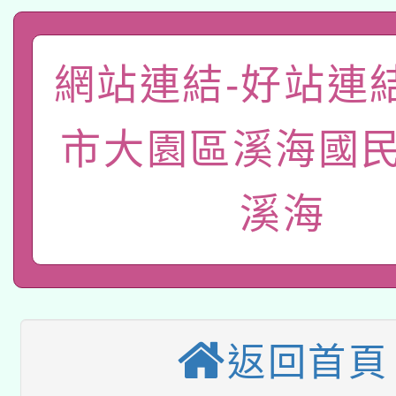
科技賦能─人工智慧(AI
暨閱讀推動專業研習
A3數位素養講師名單
礎課程
網站連結-好站連
「數位內容與教學軟體線
有關大陸委員會函釋公
pilot」
市大園區溪海國民
轉知經濟部水利署委託
薪期間赴陸應申請許可
溪海
115年8月22日(星期六)
業技術研究院辦理「11
2026年桃園地景藝術
桃園市孔廟祈福系列活
用水績優單位及節水達
本校115學年度第2次
開 智慧啟航」
動」
適應運動共學行動站研
返回首頁
招甄選結果公告(無人