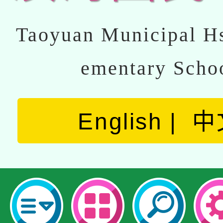
Taoyuan Municipal Hs
ementary Scho
English
中