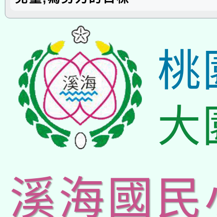
桃
大
溪海國民