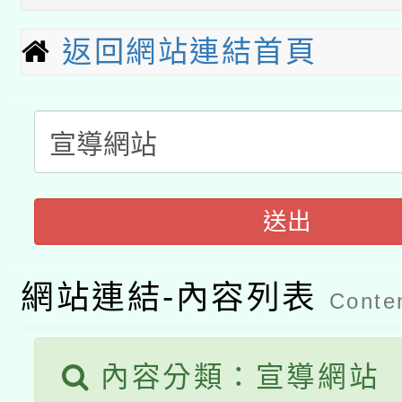
科技賦能─人工智慧(AI
暨閱讀推動專業研習
返回網站連結首頁
A3數位素養講師名單
礎課程
「數位內容與教學軟體線
有關大陸委員會函釋公
pilot」
轉知經濟部水利署委託
薪期間赴陸應申請許可
送出
115年8月22日(星期六)
業技術研究院辦理「11
2026年桃園地景藝術
網站連結-內容列表
桃園市孔廟祈福系列活
用水績優單位及節水達
Conten
開 智慧啟航」
動」
內容分類：宣導網站