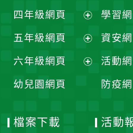
展
單
四年級網頁
學習網
選
開
展
單
五年級網頁
資安網
選
開
展
單
六年級網頁
活動網
選
開
展
單
幼兒園網頁
防疫網
選
開
單
選
檔案下載
活動
單