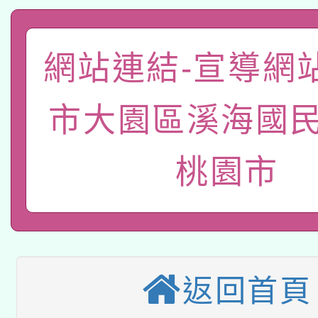
A3數位素養講師名單
礎課程
「數位內容與教學軟體線
網站連結-宣導網
有關大陸委員會函釋公
pilot」
市大園區溪海國民
轉知經濟部水利署委託
薪期間赴陸應申請許可
115年8月22日(星期六)
業技術研究院辦理「11
桃園市
2026年桃園地景藝術
桃園市孔廟祈福系列活
用水績優單位及節水達
本校115學年度第2次
開 智慧啟航」
動」
適應運動共學行動站研
招甄選結果公告(無人
返回首頁
本館辦理115年度閱讀
招)