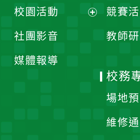
展
校園活動
競賽活
開
展
社團影音
教師研
選
開
單
媒體報導
選
校務
單
場地預
維修通