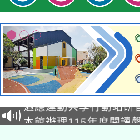
本校115學年度第2次
適應運動共學行動站研
招甄選結果公告(無人
本館辦理115年度閱讀
招)
科技賦能─人工智慧(AI
暨閱讀推動專業研習