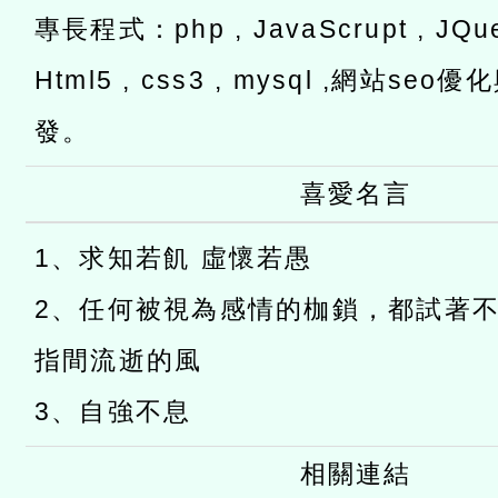
專長程式：php , JavaScrupt , JQuer
Html5 , css3 , mysql ,網站s
發。
喜愛名言
1、求知若飢 虛懷若愚
2、任何被視為感情的枷鎖，都試著
指間流逝的風
3、自強不息
相關連結