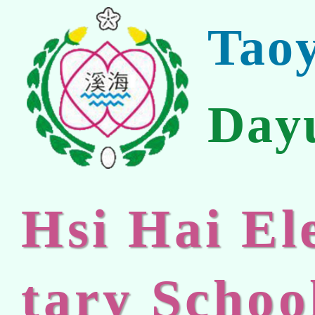
Tao
Day
Hsi Hai E
tary Schoo