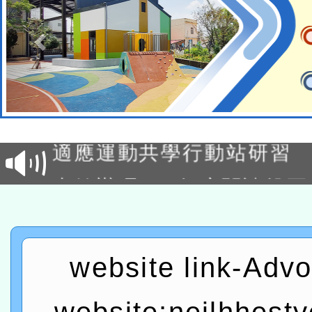
本校115學年度第2次代理
結果公告(無人報名，續辦
適應運動共學行動站研習
本館辦理115年度閱讀磐
讀推動專業研習
科技賦能─人工智慧(AI)
程
A3數位素養講師名單
website link-Adv
「數位內容與教學軟體線上課程