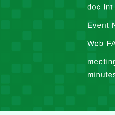
doc in
Event N
Web F
meetin
minute