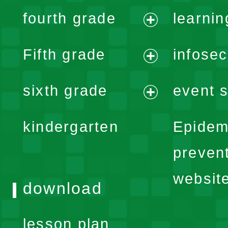
expand
fourth grade
learnin
menu
expand
Fifth grade
infose
menu
expand
sixth grade
event s
menu
expand
kindergarten
Epidem
menu
preven
websit
download
lesson plan