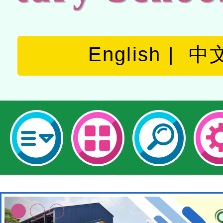
English
中