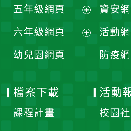
單
五年級網頁
資安網
選
開
展
單
六年級網頁
活動網
選
開
展
單
幼兒園網頁
防疫網
選
開
單
選
檔案下載
活動
單
課程計畫
校園社