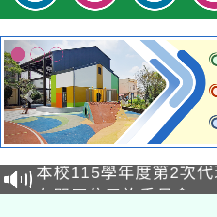
本校115學年度第1次
本校115學年度第2次
第3次招考甄選結果公告
有關原住民族委員會11
次招考甄選結果公告(尚
兒童少年暑期犯罪預防
公告之原住民族歲時祭