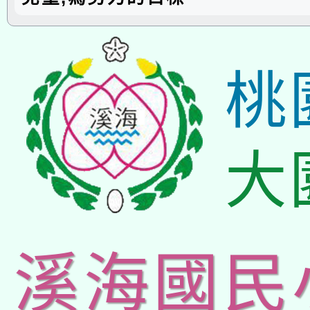
桃
大
溪海國民