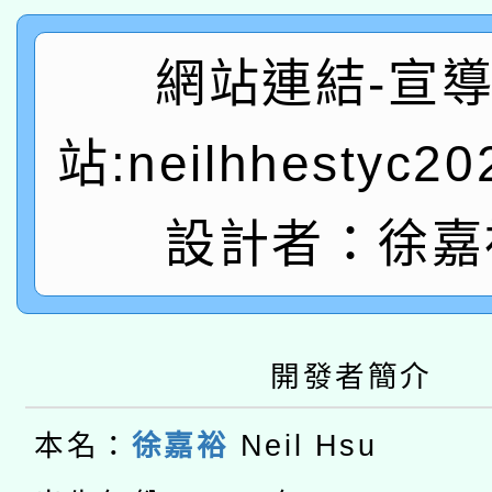
有關本府115年70歲
答一案
一案。
網站連結-宣
本校115學年度第2次
人員健康講座「吃得安
適應運動共學行動站研
站:neilhhestyc2
招甄選結果公告(無人
心」，鼓勵退休同仁踴
本館辦理115年度閱讀
招)
案。
設計者：徐嘉
科技賦能─人工智慧(AI
暨閱讀推動專業研習
A3數位素養講師名單
礎課程
本校115學年度第1次
開發者簡介
本校115學年度第2次
第3次招考甄選結果公告
本名：
徐嘉裕
Neil Hsu
有關原住民族委員會11
次招考甄選結果公告(尚