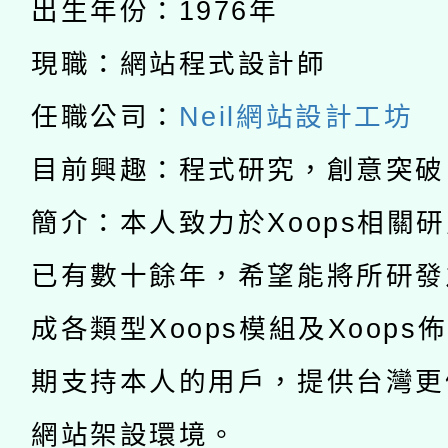
出生年份：1976年
兒童少年暑期犯罪預防
公告之原住民族歲時祭
現職：網站程式設計師
有關本府115年70歲
答一案
一案。
任職公司：
Neil網站設計工坊
本校115學年度第2次
人員健康講座「吃得安
目前興趣：程式研究，創意突破
適應運動共學行動站研
招甄選結果公告(無人
心」，鼓勵退休同仁踴
簡介：本人致力於Xoops相關
本館辦理115年度閱讀
招)
案。
已有數十餘年，希望能將所研發
科技賦能─人工智慧(AI
暨閱讀推動專業研習
成各類型Xoops模組及Xoops
A3數位素養講師名單
礎課程
期支持本人的用戶，提供台灣更
網站架設環境。