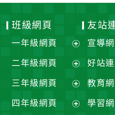
班級網頁
友站
一年級網頁
宣導網
展
二年級網頁
好站連
開
展
三年級網頁
教育網
選
開
展
單
四年級網頁
學習網
選
開
展