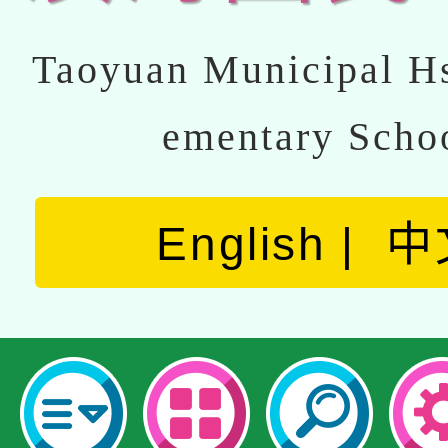
Taoyuan Municipal Hs
ementary Scho
English
中