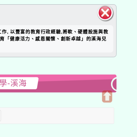
關閉區
工作, 以豐富的教育行政經驗,將軟、硬體設施與教
塊
培育「健康活力、感恩關懷、創新卓越」的溪海兒
學-溪海
開
啟
上
方
區