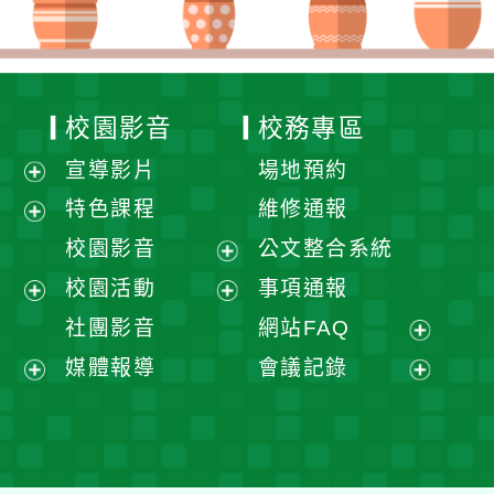
校園影音
校務專區
宣導影片
場地預約
展
特色課程
維修通報
開
展
校園影音
公文整合系統
選
開
展
校園活動
事項通報
單
選
開
展
展
社團影音
網站FAQ
單
選
開
開
展
媒體報導
會議記錄
單
選
選
開
展
展
單
單
選
開
開
單
選
選