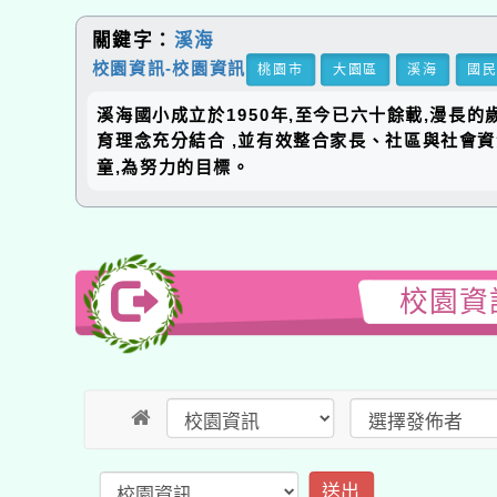
關鍵字：
溪海
校園資訊-校園資訊
桃園市
大園區
溪海
國
溪海國小成立於1950年,至今已六十餘載,漫長
育理念充分結合 ,並有效整合家長、社區與社會
童,為努力的目標。
校園資
送出