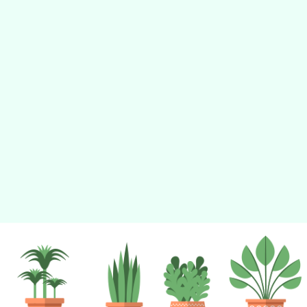
tyc2023
gle、Firefox、Vivaldi、Opera
支援行
 2.5.11
網站語系：zh-TW
eil網站設計工坊
徐嘉裕 Neil hsu