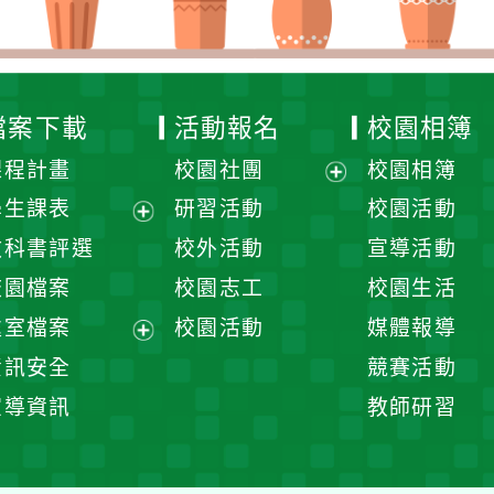
檔案下載
活動報名
校園相簿
課程計畫
校園社團
校園相簿
展
學生課表
研習活動
校園活動
開
展
教科書評選
校外活動
宣導活動
選
開
校園檔案
校園志工
校園生活
單
選
處室檔案
校園活動
媒體報導
單
展
資訊安全
競賽活動
開
宣導資訊
教師研習
選
單