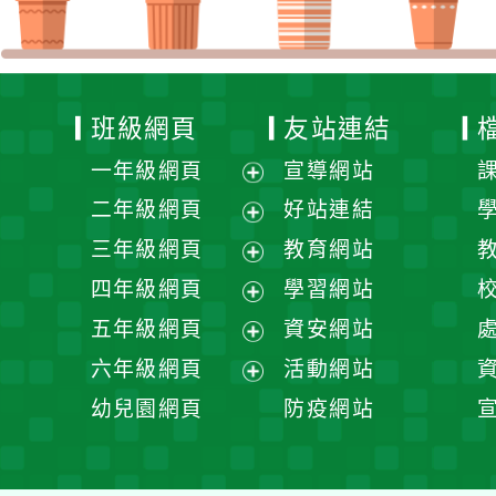
班級網頁
友站連結
一年級網頁
宣導網站
展
二年級網頁
好站連結
開
展
三年級網頁
教育網站
選
開
展
四年級網頁
學習網站
單
選
開
展
五年級網頁
資安網站
單
選
開
展
六年級網頁
活動網站
單
選
開
展
幼兒園網頁
防疫網站
單
選
開
單
選