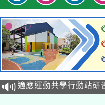
本校115學年度第2次
適應運動共學行動站研
招甄選結果公告(無人
本館辦理115年度閱讀
招)