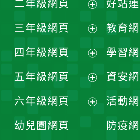
二年級網頁
好站連
開
展
三年級網頁
教育網
選
開
展
單
四年級網頁
學習網
選
開
展
單
五年級網頁
資安網
選
開
展
單
六年級網頁
活動網
選
開
展
單
幼兒園網頁
防疫網
選
開