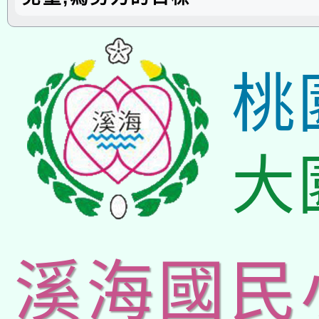
桃
大
溪海國民