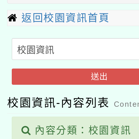
本館辦理115年度閱讀
招)
科技賦能─人工智慧(AI
返回校園資訊首頁
暨閱讀推動專業研習
A3數位素養講師名單
礎課程
「數位內容與教學軟體線
有關大陸委員會函釋公
pilot」
送出
轉知經濟部水利署委託
薪期間赴陸應申請許可
115年8月22日(星期六)
業技術研究院辦理「11
校園資訊-內容列表
Conten
2026年桃園地景藝術
桃園市孔廟祈福系列活
用水績優單位及節水達
開 智慧啟航」
內容分類：校園資訊
動」