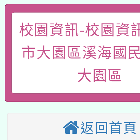
科技賦能─人工智慧(AI
暨閱讀推動專業研習
A3數位素養講師名單
礎課程
校園資訊-校園資
「數位內容與教學軟體線
有關大陸委員會函釋公
pilot」
市大園區溪海國民
轉知經濟部水利署委託
薪期間赴陸應申請許可
大園區
115年8月22日(星期六)
業技術研究院辦理「11
2026年桃園地景藝術
桃園市孔廟祈福系列活
用水績優單位及節水達
本校115學年度第2次
開 智慧啟航」
動」
適應運動共學行動站研
返回首頁
招甄選結果公告(無人