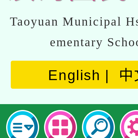
Taoyuan Municipal Hs
ementary Scho
English
中