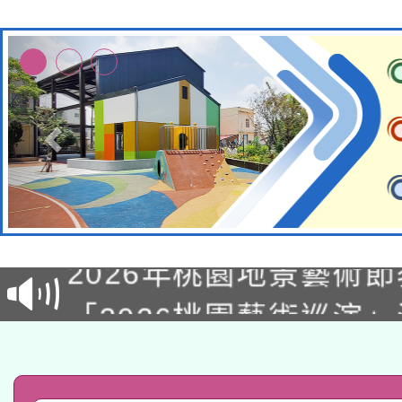
115年8月22日(星期六)
2026年桃園地景藝術
桃園市孔廟祈福系列活
「2026桃園藝術巡演
開 智慧啟航」
轉知教育部國民及學前
關事宜
函轉國家教育研究院中心