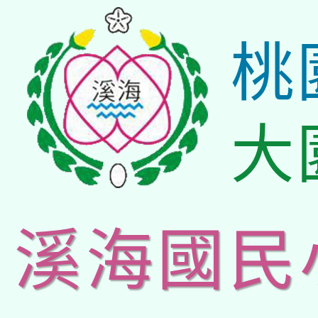
桃
大
溪海國民