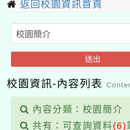
關事宜
返回校園資訊首頁
函轉國家教育研究院中心
國立臺灣師範大學辦理「1
轉知教育部國民及學前
原住民族教育政策研討
年度健康促進學校輔導
函轉國立臺灣師範大學
新北市政府教育局辦理「
族教育國際趨勢與發展
業成長研習」實施計畫
轉知有關國立成功大學
族語言臺北學習中心11
送出
師專業成長研習實施計
教育部國民及學前教育署「
文教學共融平台-教案
「族語學習班」招生簡章
方素養工作坊新北場」
校園資訊-內容列表
本市兒童口腔健康促進
Conten
年度COVID-19疫苗
件」活動簡章
宣導素材2份，請協助
接種對象擴大為「滿6
內容分類：校園簡介
管道加強宣導
接種之民眾」措施，延長
共有：可查詢資料
(6)