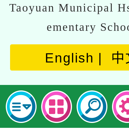
Taoyuan Municipal Hs
ementary Scho
English
中