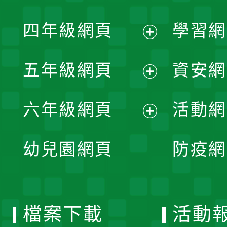
開
展
單
四年級網頁
學習網
選
開
展
單
五年級網頁
資安網
選
開
展
單
六年級網頁
活動網
選
開
展
單
幼兒園網頁
防疫網
選
開
單
選
檔案下載
活動
單