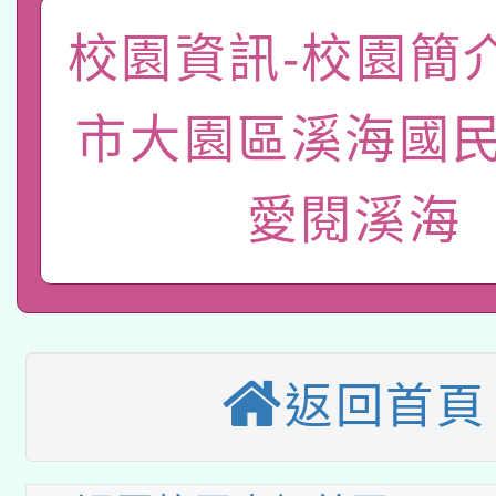
國立臺灣師範大學辦理「1
轉知教育部國民及學前
校園資訊-校園簡
原住民族教育政策研討
年度健康促進學校輔導
函轉國立臺灣師範大學
新北市政府教育局辦理「
族教育國際趨勢與發展
業成長研習」實施計畫
市大園區溪海國民
轉知有關國立成功大學
族語言臺北學習中心11
師專業成長研習實施計
愛閱溪海
教育部國民及學前教育署「
文教學共融平台-教案
「族語學習班」招生簡章
方素養工作坊新北場」
本市兒童口腔健康促進
年度COVID-19疫苗
件」活動簡章
115年8月22日(星期六)
宣導素材2份，請協助
接種對象擴大為「滿6
2026年桃園地景藝術
桃園市孔廟祈福系列活
管道加強宣導
返回首頁
接種之民眾」措施，延長
「2026桃園藝術巡演
開 智慧啟航」
月28日止
轉知教育部國民及學前