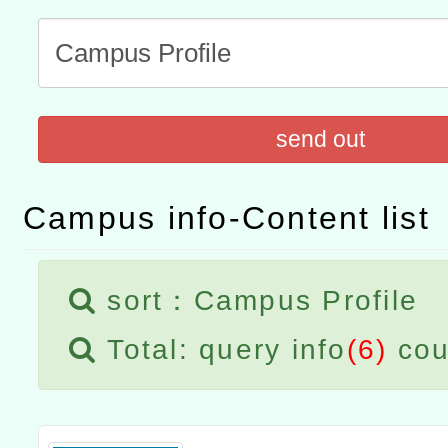
赴陸應申請許可一案
轉知經濟部水利署委託財
研究院辦理「115年表揚
115年8月22日(星期六)辦
位及節水達人選拔活動」
市孔廟祈福系列活動—儒門
2026年桃園地景藝術節教
send out
航」
「2026桃園藝術巡演」活
宜
轉知教育部國民及學前教
Campus info-Content list
灣師範大學辦理「114至1
sort：Campus Profile
進學校輔導計畫師資專業
Total: query info
(6)
cou
計畫