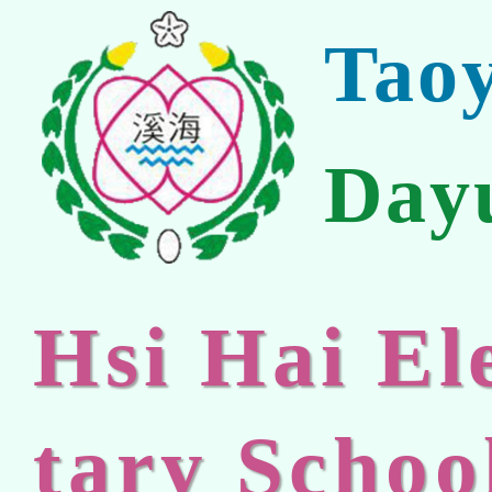
Tao
Day
Hsi Hai E
tary Schoo