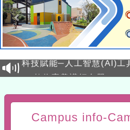
本館辦理115年度閱讀磐
讀推動專業研習
科技賦能─人工智慧(AI)
程
A3數位素養講師名單
「數位內容與教學軟體線上課程
t」
有關大陸委員會函釋公務
Campus info-Ca
赴陸應申請許可一案
轉知經濟部水利署委託財