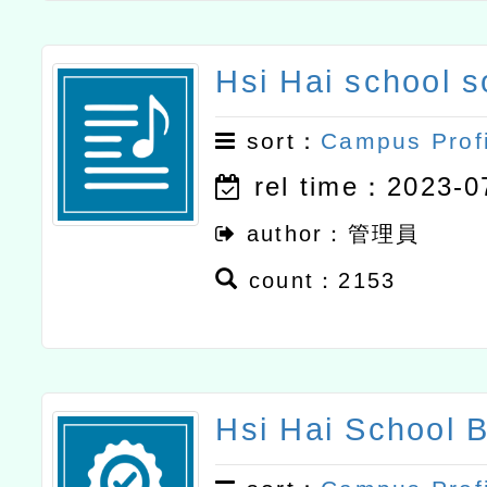
Hsi Hai school 
sort：
Campus Prof
rel time：2023-0
author：管理員
count：2153
Hsi Hai School 