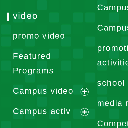
Campu
video
Campus
promo video
promot
Featured
activiti
Programs
school 
Campus video
expand
media 
Campus activ
menu
expand
Compet