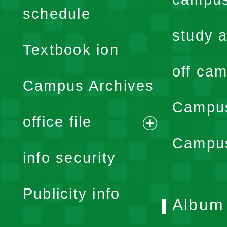
expand
schedule
menu
study a
Textbook ion
off cam
Campus Archives
Campus
office file
expand
Campus
info security
menu
Publicity info
Album