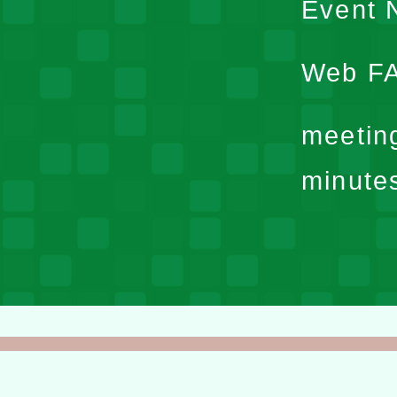
Event N
Web F
meetin
minute