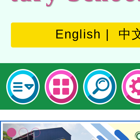
English
中