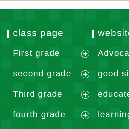
class page
websit
First grade
Advoca
expand
second grade
good si
menu
expand
Third grade
educat
menu
expand
fourth grade
learnin
menu
expand