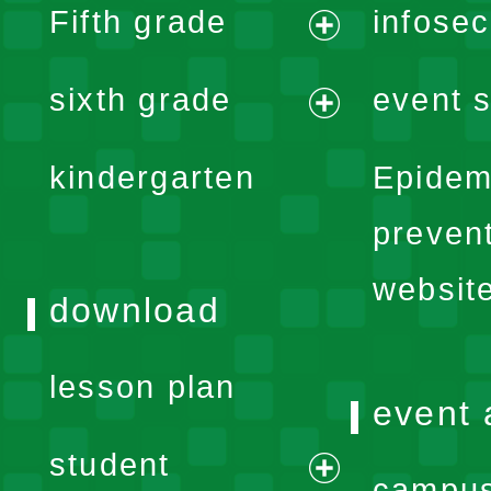
Fifth grade
infose
menu
expand
sixth grade
event s
menu
expand
kindergarten
Epidem
menu
preven
websit
download
lesson plan
event 
student
campus