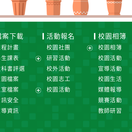
檔案下載
活動報名
校園相簿
課程計畫
校園社團
校園相簿
展
學生課表
研習活動
校園活動
開
展
教科書評選
校外活動
宣導活動
選
開
校園檔案
校園志工
校園生活
單
選
處室檔案
校園活動
媒體報導
單
展
資訊安全
競賽活動
開
宣導資訊
教師研習
選
單