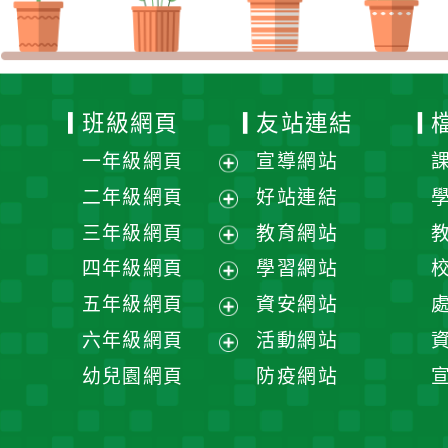
班級網頁
友站連結
一年級網頁
宣導網站
展
二年級網頁
好站連結
開
展
三年級網頁
教育網站
選
開
展
四年級網頁
學習網站
單
選
開
展
五年級網頁
資安網站
單
選
開
展
六年級網頁
活動網站
單
選
開
展
幼兒園網頁
防疫網站
單
選
開
單
選