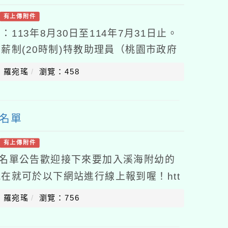
有上傳附件
13年8月30日至114年7月31日止。
薪制(20時制)特教助理員（桃園市政府
每小時新台幣183元，核實支付，每日
：羅宛瑤
瀏覽：458
取名單
有上傳附件
取名單公告歡迎接下來要加入溪海附幼的
在就可於以下網站進行線上報到喔！htt
vn若需要現場報到的家長亦可親自至溪海
：羅宛瑤
瀏覽：756