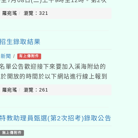
5時至7月08日(二)上午9時至12時。第2次
)9時至15時至7月17日(
：羅宛瑤
瀏覽：321
段招生錄取結果
園新聞
/
有上傳附件
取名單公告歡迎接下來要加入溪海附幼的
請於開放的時間於以下網站進行線上報到
/kl2Zvn若需要現場報到的家長亦可親自
：羅宛瑤
瀏覽：261
特教助理員甄選(第2次招考)錄取公告
無上傳附件