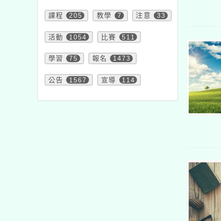
課程
205
教學
7
注意
33
活動
1054
比賽
511
學習
75
報名
1473
公告
1567
宣導
114