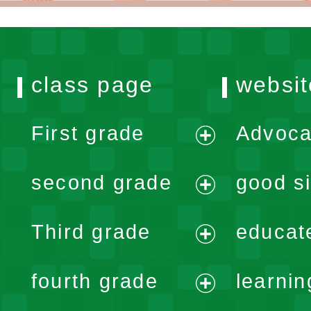
class page
websit
First grade
Advoca
expand
second grade
good si
menu
expand
Third grade
educat
menu
expand
fourth grade
learnin
menu
expand