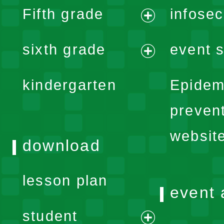
Fifth grade
infose
menu
expand
sixth grade
event s
menu
expand
kindergarten
Epidem
menu
preven
websit
download
lesson plan
event 
student