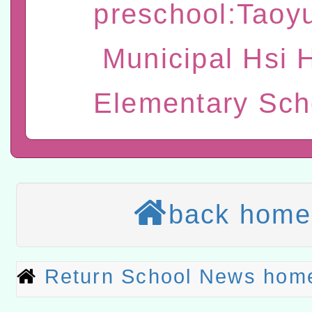
preschool:Taoy
赴陸應申請許可一案
轉知經濟部水利署委託財
Municipal Hsi 
研究院辦理「115年表揚
115年8月22日(星期六)辦
Elementary Sch
位及節水達人選拔活動」
市孔廟祈福系列活動—儒門
2026年桃園地景藝術節教
航」
本校115學年度第2次代理
結果公告(無人報名，續辦
適應運動共學行動站研習
本館辦理115年度閱讀磐
back home
讀推動專業研習
科技賦能─人工智慧(AI)
程
Return School News hom
A3數位素養講師名單
「數位內容與教學軟體線上課程