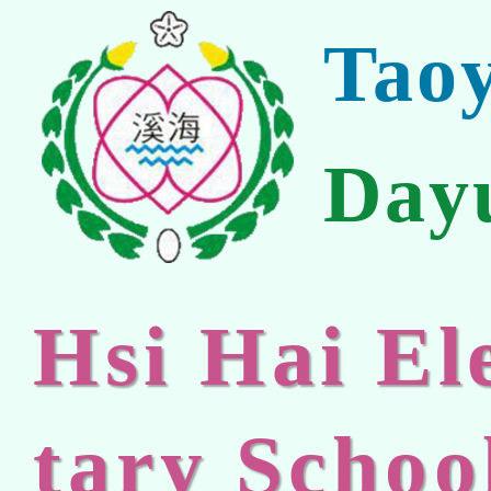
Tao
Day
Hsi Hai E
tary Schoo