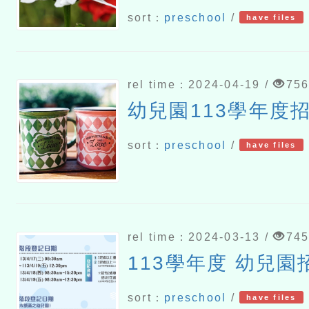
sort：
preschool
/
have files
rel time：2024-04-19 /
75
幼兒園113學年度
sort：
preschool
/
have files
rel time：2024-03-13 /
74
113學年度 幼兒園
sort：
preschool
/
have files