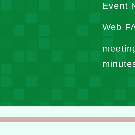
Event N
Web F
meetin
minute