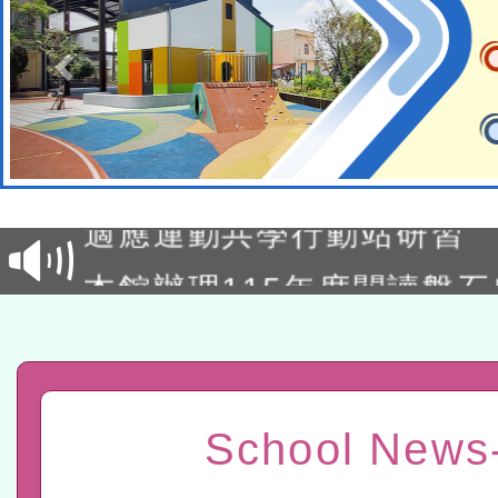
本校115學年度第2次代理
結果公告(無人報名，續辦
適應運動共學行動站研習
本館辦理115年度閱讀磐
讀推動專業研習
科技賦能─人工智慧(AI)
程
A3數位素養講師名單
「數位內容與教學軟體線上課程
School News
t」
有關大陸委員會函釋公務