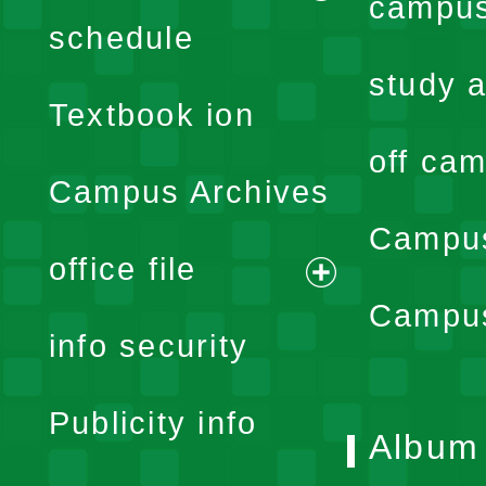
campus
expand
schedule
menu
study a
Textbook ion
off cam
Campus Archives
Campus
office file
expand
Campus
info security
menu
Publicity info
Album