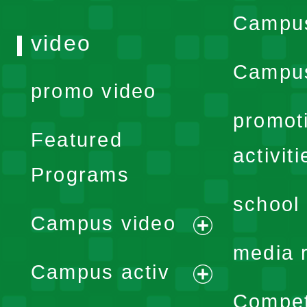
Campu
video
Campus
promo video
promot
Featured
activiti
Programs
school 
Campus video
expand
media 
Campus activ
menu
expand
Compet