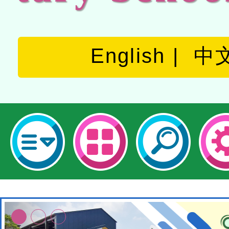
English
中