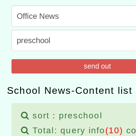
t」
有關大陸委員會函釋公務
赴陸應申請許可一案
轉知經濟部水利署委託財
研究院辦理「115年表揚
115年8月22日(星期六)辦
位及節水達人選拔活動」
市孔廟祈福系列活動—儒門
2026年桃園地景藝術節教
send out
航」
School News-Content list
sort：preschool
Total: query info
(10)
co