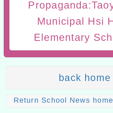
Propaganda:Tao
程
A3數位素養講師名單
Municipal Hsi 
「數位內容與教學軟體線上課程
t」
有關大陸委員會函釋公務
Elementary Sch
赴陸應申請許可一案
轉知經濟部水利署委託財
研究院辦理「115年表揚
115年8月22日(星期六)辦
位及節水達人選拔活動」
市孔廟祈福系列活動—儒門
2026年桃園地景藝術節教
back home
航」
本校115學年度第2次代理
結果公告(無人報名，續辦
適應運動共學行動站研習
Return School News hom
本館辦理115年度閱讀磐