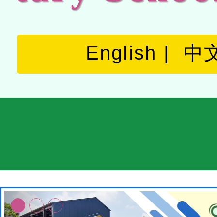
English
中