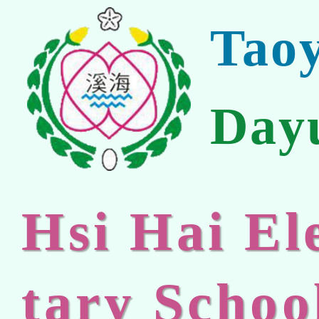
Tao
Day
Hsi Hai E
tary Schoo