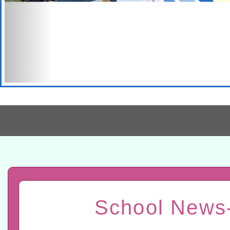
本校115學年度第2次代理
結果公告(無人報名，續辦
適應運動共學行動站研習
本館辦理115年度閱讀磐
School News
讀推動專業研習
科技賦能─人工智慧(AI)