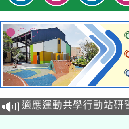
本校115學年度第2次
適應運動共學行動站研
招甄選結果公告(無人
本館辦理115年度閱讀
招)