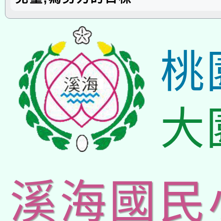
桃
大
溪海國民