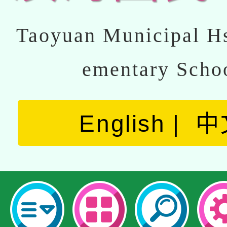
Taoyuan Municipal Hs
ementary Scho
English
中