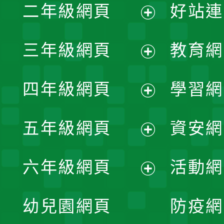
二年級網頁
好站連
開
展
三年級網頁
教育網
選
開
展
單
四年級網頁
學習網
選
開
展
單
五年級網頁
資安網
選
開
展
單
六年級網頁
活動網
選
開
展
單
幼兒園網頁
防疫網
選
開