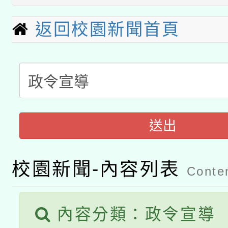
本館辦理115年度閱讀
招)
科技賦能─人工智慧(AI
返回校園新聞首頁
暨閱讀推動專業研習
A3數位素養講師名單
礎課程
「數位內容與教學軟體線
有關大陸委員會函釋公
pilot」
送出
轉知經濟部水利署委託
薪期間赴陸應申請許可
115年8月22日(星期六)
業技術研究院辦理「11
校園新聞-內容列表
Conten
2026年桃園地景藝術
桃園市孔廟祈福系列活
用水績優單位及節水達
開 智慧啟航」
內容分類：政令宣導
動」