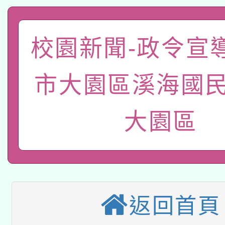
科技賦能─人工智慧(AI
暨閱讀推動專業研習
A3數位素養講師名單
礎課程
校園新聞-政令宣
「數位內容與教學軟體線
有關大陸委員會函釋公
pilot」
市大園區溪海國民
轉知經濟部水利署委託
薪期間赴陸應申請許可
大園區
115年8月22日(星期六)
業技術研究院辦理「11
2026年桃園地景藝術
桃園市孔廟祈福系列活
用水績優單位及節水達
本校115學年度第2次
開 智慧啟航」
動」
適應運動共學行動站研
返回首頁
招甄選結果公告(無人