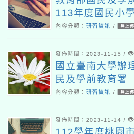
113年度國民小
學學生學習扶助
內容分類：
研習資訊
/
無上
系統測驗結果資
小場教師研習
發佈時間：2023-11-15 /
國立臺南大學辦
民及學前教育署「
度國民中小學數
內容分類：
研習資訊
/
無上
習扶助教材研發
民小學數學領域
發佈時間：2023-11-14 /
材研習課程實施
112學年度桃園