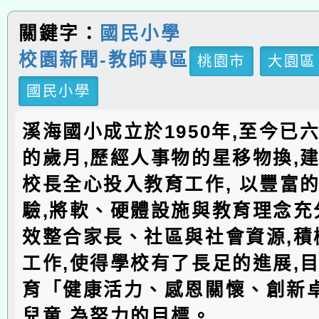
關鍵字：
國民小學
校園新聞-教師專區
桃園市
大園區
國民小學
溪海國小成立於1950年,至今已
的歲月,歷經人事物的星移物換,建
校長全心投入教育工作, 以豐富
驗,將軟、硬體設施與教育理念充分
效整合家長、社區與社會資源,積
工作,使得學校有了長足的進展,
育「健康活力、感恩關懷、創新
兒童,為努力的目標。