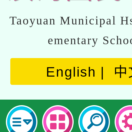
Taoyuan Municipal Hs
ementary Scho
English
中