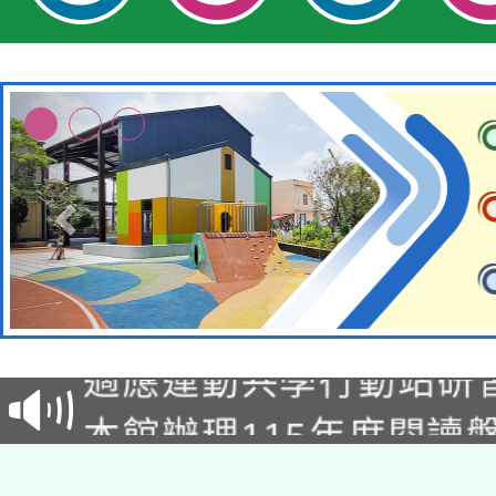
本校115學年度第2次
適應運動共學行動站研
招甄選結果公告(無人
本館辦理115年度閱讀
招)
科技賦能─人工智慧(AI
暨閱讀推動專業研習