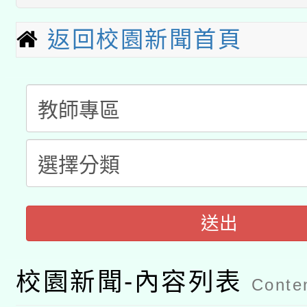
科技賦能─人工智慧(AI
暨閱讀推動專業研習
返回校園新聞首頁
A3數位素養講師名單
礎課程
「數位內容與教學軟體線
有關大陸委員會函釋公
pilot」
轉知經濟部水利署委託
薪期間赴陸應申請許可
115年8月22日(星期六)
業技術研究院辦理「11
送出
2026年桃園地景藝術
桃園市孔廟祈福系列活
用水績優單位及節水達
開 智慧啟航」
動」
校園新聞-內容列表
Conten