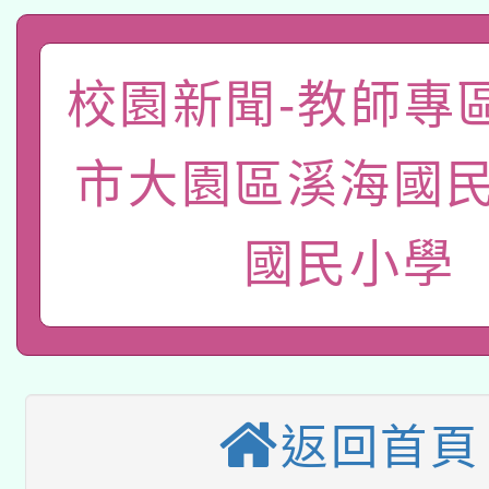
A3數位素養講師名單
礎課程
「數位內容與教學軟體線
校園新聞-教師專
有關大陸委員會函釋公
pilot」
市大園區溪海國民
轉知經濟部水利署委託
薪期間赴陸應申請許可
115年8月22日(星期六)
國民小學
業技術研究院辦理「11
2026年桃園地景藝術
桃園市孔廟祈福系列活
用水績優單位及節水達
本校115學年度第2次
開 智慧啟航」
動」
適應運動共學行動站研
招甄選結果公告(無人
返回首頁
本館辦理115年度閱讀
招)