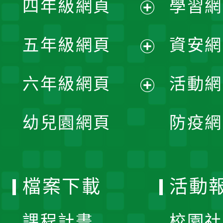
四年級網頁
學習網
選
開
展
單
五年級網頁
資安網
選
開
展
單
六年級網頁
活動網
選
開
展
單
幼兒園網頁
防疫網
選
開
單
選
檔案下載
活動
單
課程計畫
校園社