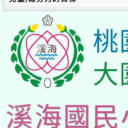
桃
大
溪海國民