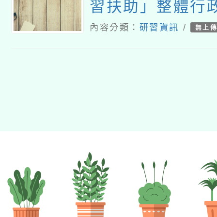
習扶助」整體行
子計畫十一-2：
內容分類：
研習資訊
/
無上
師8小時認證研習