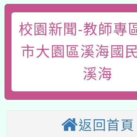
A3數位素養講師名單
礎課程
「數位內容與教學軟體線
校園新聞-教師專
有關大陸委員會函釋公
pilot」
市大園區溪海國民
轉知經濟部水利署委託
薪期間赴陸應申請許可
115年8月22日(星期六)
溪海
業技術研究院辦理「11
2026年桃園地景藝術
桃園市孔廟祈福系列活
用水績優單位及節水達
本校115學年度第2次
開 智慧啟航」
動」
適應運動共學行動站研
招甄選結果公告(無人
返回首頁
本館辦理115年度閱讀
招)