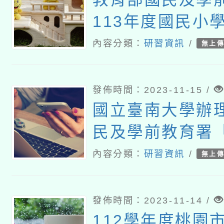
113年度國民小
學學生學習扶助
內容分類：
研習資訊
/
無上
系統測驗結果資
小場教師研習
發佈時間：2023-11-15 /
國立臺南大學辦
民及學前教育署「
度國民中小學數
內容分類：
研習資訊
/
無上
習扶助教材研發
民小學數學領域
發佈時間：2023-11-14 /
材研習課程實施
112學年度桃園