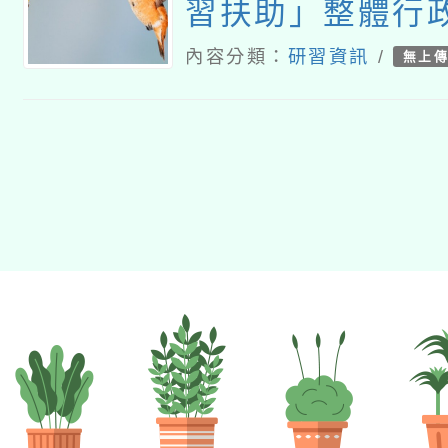
習扶助」整體行
子計畫十一-2：
內容分類：
研習資訊
/
無上
師8小時認證研習