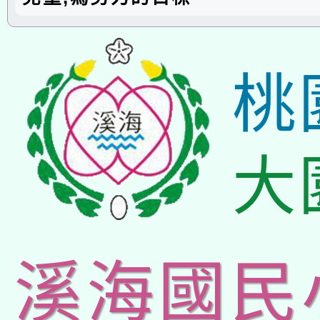
桃
大
溪海國民