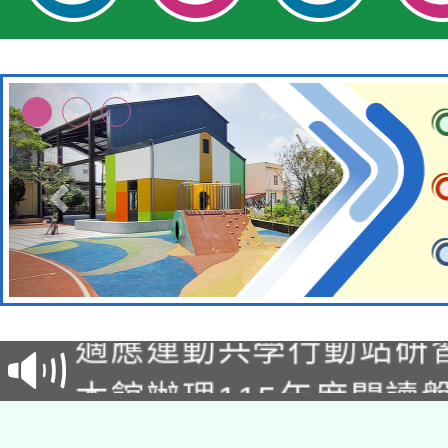
本校115學年度第2次
適應運動共學行動站研
招甄選結果公告(無人
本館辦理115年度閱讀
招)
科技賦能─人工智慧(AI
暨閱讀推動專業研習