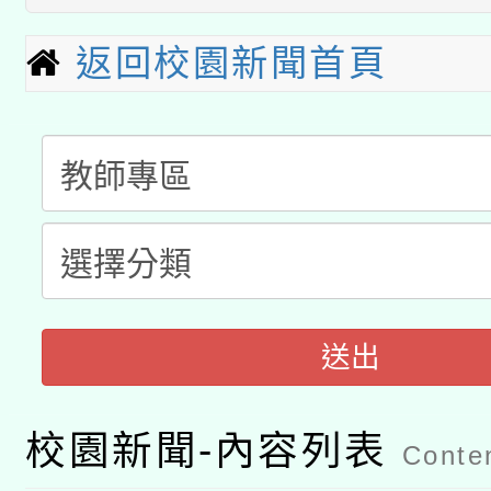
科技賦能─人工智慧(AI
暨閱讀推動專業研習
返回校園新聞首頁
A3數位素養講師名單
礎課程
「數位內容與教學軟體線
有關大陸委員會函釋公
pilot」
轉知經濟部水利署委託
薪期間赴陸應申請許可
115年8月22日(星期六)
業技術研究院辦理「11
送出
2026年桃園地景藝術
桃園市孔廟祈福系列活
用水績優單位及節水達
開 智慧啟航」
動」
校園新聞-內容列表
Conten