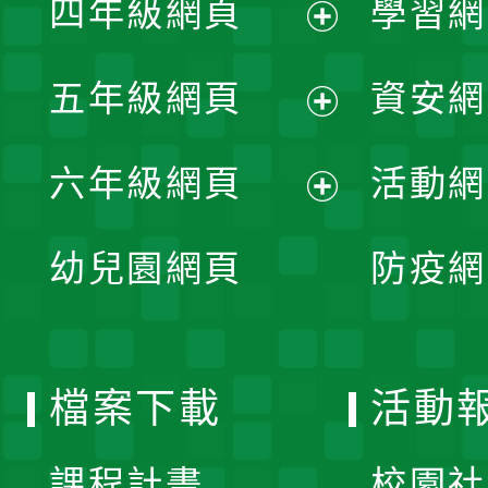
四年級網頁
學習網
選
開
展
單
五年級網頁
資安網
選
開
展
單
六年級網頁
活動網
選
開
展
單
幼兒園網頁
防疫網
選
開
單
選
檔案下載
活動
單
課程計畫
校園社