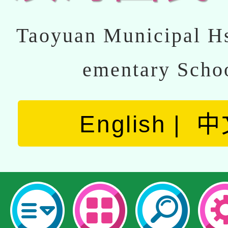
Taoyuan Municipal Hs
ementary Scho
English
中