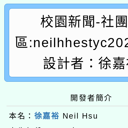
「2026桃園藝術巡演
開 智慧啟航」
動」
轉知教育部國民及學前
關事宜
校園新聞-社
函轉國家教育研究院中心
國立臺灣師範大學辦理「1
區:neilhhestyc2
轉知教育部國民及學前
原住民族教育政策研討
年度健康促進學校輔導
函轉國立臺灣師範大學
新北市政府教育局辦理「
設計者：徐嘉
族教育國際趨勢與發展
業成長研習」實施計畫
轉知有關國立成功大學
族語言臺北學習中心11
師專業成長研習實施計
教育部國民及學前教育署「
文教學共融平台-教案
「族語學習班」招生簡章
方素養工作坊新北場」
開發者簡介
轉知經濟部水利署委託
年度COVID-19疫苗
件」活動簡章
115年8月22日(星期六)
本名：
徐嘉裕
Neil Hsu
業技術研究院辦理「11
接種對象擴大為「滿6