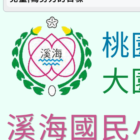
桃
大
溪海國民