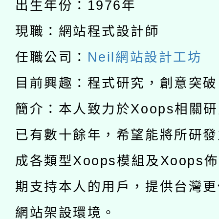
2026年桃園地景藝術
出生年份：1976年
桃園市孔廟祈福系列活
用水績優單位及節水達
接種之民眾」措施，延長
「2026桃園藝術巡演
現職：網站程式設計師
開 智慧啟航」
動」
月28日止
轉知教育部國民及學前
關事宜
任職公司：
Neil網站設計工坊
函轉國家教育研究院中心
國立臺灣師範大學辦理「1
目前興趣：程式研究，創意突破
轉知教育部國民及學前
原住民族教育政策研討
年度健康促進學校輔導
簡介：本人致力於Xoops相關
函轉國立臺灣師範大學
新北市政府教育局辦理「
族教育國際趨勢與發展
業成長研習」實施計畫
已有數十餘年，希望能將所研發
轉知有關國立成功大學
族語言臺北學習中心11
師專業成長研習實施計
成各類型Xoops模組及Xoops
教育部國民及學前教育署「
文教學共融平台-教案
「族語學習班」招生簡章
方素養工作坊新北場」
期支持本人的用戶，提供台灣更
年度COVID-19疫苗
件」活動簡章
網站架設環境。