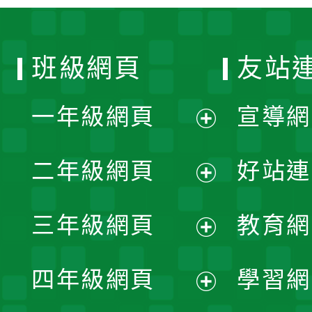
班級網頁
友站
一年級網頁
宣導網
展
二年級網頁
好站連
開
展
三年級網頁
教育網
選
開
展
單
四年級網頁
學習網
選
開
展