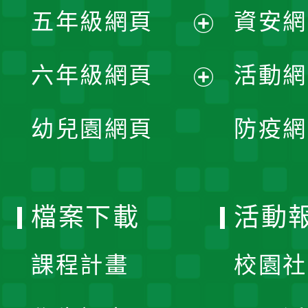
單
五年級網頁
資安網
選
開
展
單
六年級網頁
活動網
選
開
展
單
幼兒園網頁
防疫網
選
開
單
選
檔案下載
活動
單
課程計畫
校園社