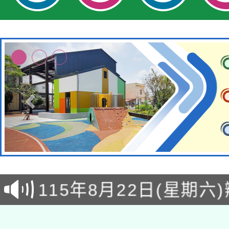
轉知經濟部水利署委託
115年8月22日(星期六)
業技術研究院辦理「11
2026年桃園地景藝術
桃園市孔廟祈福系列活
用水績優單位及節水達