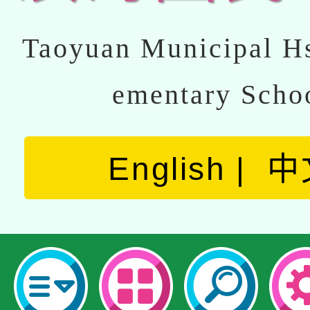
Taoyuan Municipal Hs
ementary Scho
English
中