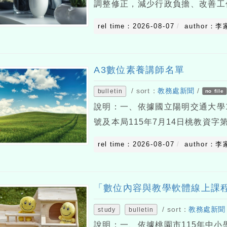
調整修正，減少行政負擔、改善工
育行政人員觀看修習。二、旨揭課程
rel time：2026-08-07
author：李
月31日(星期六)前，不限次數、隨
A3數位素養講師名單
/ sort：
教務處新聞
/
bulletin
no file
說明：一、依據國立陽明交通大學115
號及本局115年7月14日桃教資字第
習精進方案」已於114年12月3
rel time：2026-08-07
author：李
「教育部因材網（https://
「數位內容與教學軟體線上課程-C
/ sort：
教務處新聞
study
bulletin
說明：一、依據桃園市115年中