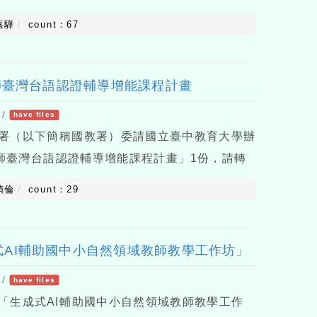
辦理旨揭成果發表會。三、活動將分享塔斯馬尼
嘉驊
count：67
參訪心
師臺灣台語認證輔導增能課程計畫
/
have files
署（以下簡稱國教署）委請國立臺中教育大學辦
教師臺灣台語認證輔導增能課程計畫」1份，請轉
明：一、依據教育部國民及學前教育署115年7
偵倫
count：29
433號函辦理。二、國教
AI輔助國中小自然領域教師教學工作坊」
/
have files
「生成式AI輔助國中小自然領域教師教學工作