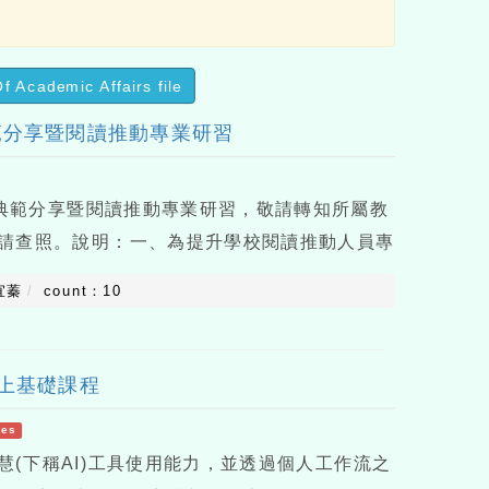
Of Academic Affairs file
範分享暨閱讀推動專業研習
石典範分享暨閱讀推動專業研習，敬請轉知所屬教
請查照。說明：一、為提升學校閱讀推動人員專
推手推動經驗，並結合本館閱讀推廣資源，特於
宜蓁
count：10
習日期訂於9月9日(星期三)
線上基礎課程
les
(下稱AI)工具使用能力，並透過個人工作流之