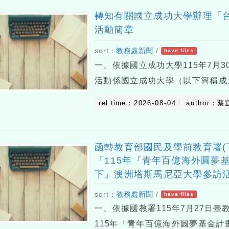
轉知有關國立成功大學辦理「
活動簡章
sort：
教務處新聞
/
have files
一、依據國立成功大學115年7月30
活動係國立成功大學（以下簡稱成
求國科會整合計劃-以AI元宇宙系
rel time：2026-08-04
author：蔡
續發展計畫」（2024年8月至202
函轉教育部國民及學前教育署(
「115年『青年百億海外圓夢基
下』澳洲塔斯馬尼亞大學參訪
sort：
教務處新聞
/
have files
一、依據國教署115年7月27日臺教
115年「青年百億海外圓夢基金