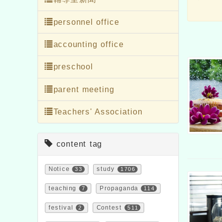
personnel office
accounting office
preschool
parent meeting
Teachers' Association
content tag
Notice
33
study
1706
teaching
7
Propaganda
114
festival
2
Contest
511