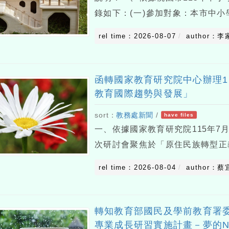
錄如下：(一)參加對象：本市中小學教
的AI工作助理暨展示Copilotfor
rel time：2026-08-07
author：李
五)下午1時30分至下午
函轉國家教育研究院中心辦理1
教育國際趨勢與發展」
sort：
教務處新聞
/
have files
一、依據國家教育研究院115年7月2
次研討會聚焦於「原住民族轉型正
全面探討各項議題如何與國際趨勢
rel time：2026-08-04
author：蔡
有興趣之各領域學者專家及各級學
轉知教育部國民及學前教育署委
專業成長研習實施計畫－夢的