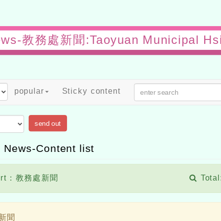
ews-教務處新聞:Taoyuan Municipal Hsi
popular
Sticky content
send out
 News-Content list
ort：教務處新聞
Total
新聞