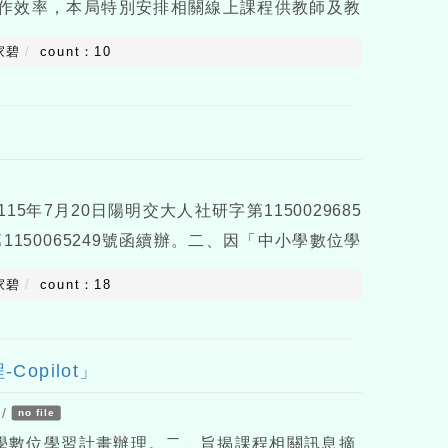
作效率，本局特別安排相關線上課程供教師及教
相關資訊如下：(一)觀看時間：得於116年7
家碧
count：10
選隨看。(二)觀看方式
年7月20日陽明交大人社研字第1150029685
1150065249號函續辦。二、因「中小學數位學
1日任務完成，A3數位素養講師名單修正公告於
家碧
count：18
opilot」
/
no file
小學數位學習計畫辦理。二、旨揭課程相關訊息摘