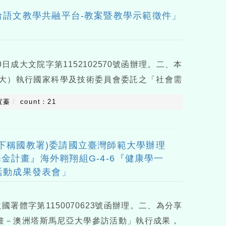
台語文教學共融平台-教案暨教學示範徵件」
日成大文院字第1152102570號函辦理。二、本
大）執行國家科學及技術委員會委託之「社會需
統打造國家語言教育的韌性-使用者需求為本的永
宜蓁
count：21
7年7月，
下稱國教署)委請國立臺灣師範大學辦理
金計畫』海外翱翔組G-4-6『健康學一
活動成果發表會」
國署體字第1150070623號函辦理。二、為分享
計畫－澳洲塔斯馬尼亞大學參訪活動」執行成果，