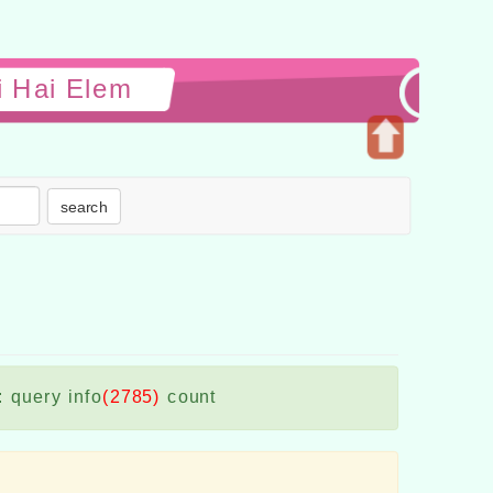
 Hai Elem
Open
upper
search
block
: query info
(2785)
count