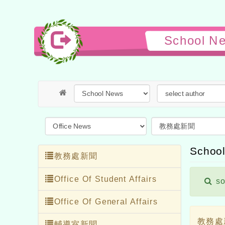
School N
School
教務處新聞
Office Of Student Affairs
s
Office Of General Affairs
教務處
輔導室新聞