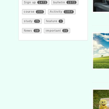
Sign up
1473
bulletin
1572
course
205
Activity
1054
study
75
feature
1
News
38
important
20