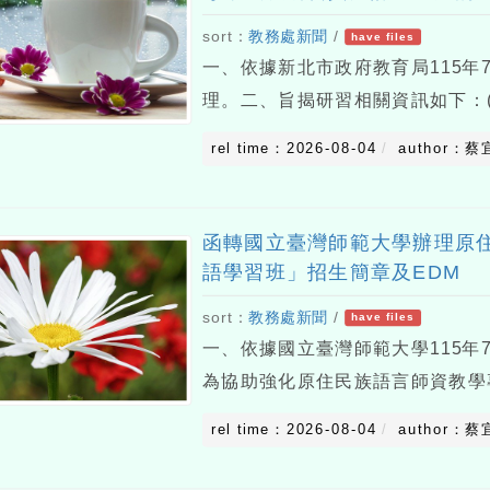
sort：
教務處新聞
/
have files
一、依據新北市政府教育局115年7月
理。二、旨揭研習相關資訊如下：(
（星期日）。(二)研習地點：新北
rel time：2026-08-04
author：蔡
號）。(三)開設課程：由夢的N次
函轉國立臺灣師範大學辦理原住
語學習班」招生簡章及EDM
sort：
教務處新聞
/
have files
一、依據國立臺灣師範大學115年7月
為協助強化原住民族語言師資教學
量，並強化族語傳承與發展之深度
rel time：2026-08-04
author：蔡
旨揭專班。三、另為鼓勵族語教師