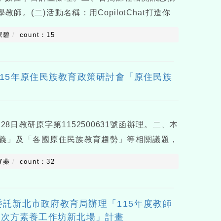
師。(二)活動名稱：用CopilotChat打造你
M365。(三)活動日期及時間：115年8月28日(星期
家碧
count：15
15年原住民族教育政策研討會「原住民族
8日教研原字第1152500631號函辦理。二、本
義」及「各國原住民族教育趨勢」等相關議題，
接軌並促進跨國連結，誠摯邀請對原住民族教育
宜蓁
count：32
校教育人員參與。三、
託新北市政府教育局辦理「115年度教師
N次方素養工作坊新北場」計畫