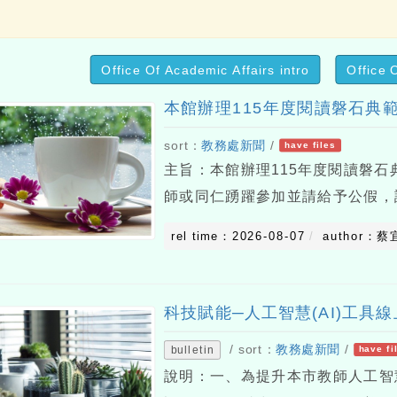
Office Of Academic Affairs intro
Office 
本館辦理115年度閱讀磐石典
sort：
教務處新聞
/
have files
主旨：本館辦理115年度閱讀磐
師或同仁踴躍參加並請給予公假，
業知能，分享閱讀磐石學校及閱讀
rel time：2026-08-07
author：蔡
9月至12月間辦理旨揭活動。二、研
科技賦能─人工智慧(AI)工具
/ sort：
教務處新聞
/
bulletin
have fi
說明：一、為提升本市教師人工智慧