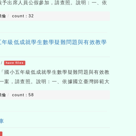
核予出席人員公假參加，請查照。說明：一、依
高師大科環字第1151006141號函辦理。二、本
偵倫
count：32
對象：１、國中非自然
五年級低成就學生數學疑難問題與有效教學
/
have files
「國小五年級低成就學生數學疑難問題與有效教
一案，請查照。說明：一、依據國立臺灣師範大
51019817號函辦理。二、旨揭研習資訊簡述如
偵倫
count：58
方式：採Googl
車
s