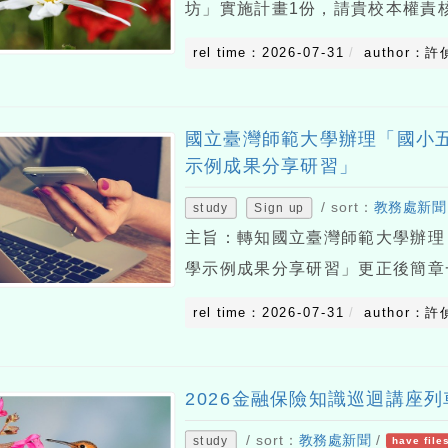
坊」實施計畫1份，請貴校本權責
據國立高雄師範大學115年7月21日
rel time：2026-07-31
author：許
案研習資訊摘要如下：(一)研習
國立臺灣師範大學辦理「國小
示例成果分享研習」
/ sort：
教務處新聞
study
Sign up
主旨：轉知國立臺灣師範大學辦理
學示例成果分享研習」更正後簡章
學115年7月21日師大教育字第11
rel time：2026-07-31
author：許
下，詳細內容請參閱附件：(一)辦理
2026金融保險知識巡迴講座列
/ sort：
教務處新聞
/
study
have file