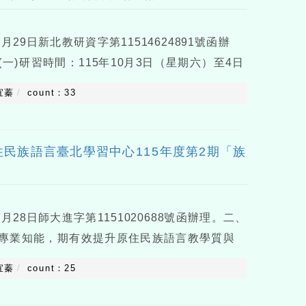
29日新北教研資字第11514624891號函辦
一)研習時間：115年10月3日（星期六）至4日
市立海山高級中學（新北市板橋區漢生東路215
宜蓁
count：33
方團隊講
民族語言臺北學習中心115年度第2期「族
28日師大進字第1151020688號函辦理。二、
專業知能，期有效提升原住民族語言教學質與
與廣度，國立臺灣師範大學於115年度持續辦理
宜蓁
count：25
及族語推動人員等踴躍