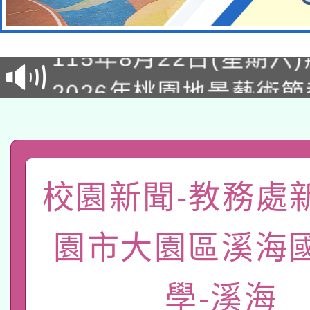
轉知經濟部水利署委託
115年8月22日(星期六)
業技術研究院辦理「11
2026年桃園地景藝術
桃園市孔廟祈福系列活
用水績優單位及節水達
「2026桃園藝術巡演
開 智慧啟航」
動」
轉知教育部國民及學前
關事宜
函轉國家教育研究院中心
國立臺灣師範大學辦理「1
校園新聞-教務處
轉知教育部國民及學前
原住民族教育政策研討
年度健康促進學校輔導
園市大園區溪海
函轉國立臺灣師範大學
新北市政府教育局辦理「
族教育國際趨勢與發展
業成長研習」實施計畫
轉知有關國立成功大學
族語言臺北學習中心11
學-溪海
師專業成長研習實施計