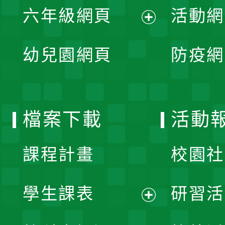
單
六年級網頁
活動網
選
開
展
單
幼兒園網頁
防疫網
選
開
單
選
檔案下載
活動
單
課程計畫
校園社
學生課表
研習活
展