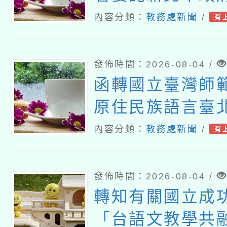
理「115年度教
內容分類：
教務處新聞
/
有
研習實施計畫－
素養工作坊新北
發佈時間：2026-08-04 /
函轉國立臺灣師
原住民族語言臺
115年度第2期
內容分類：
教務處新聞
/
有
班」招生簡章及E
發佈時間：2026-08-04 /
轉知有關國立成
「台語文教學共