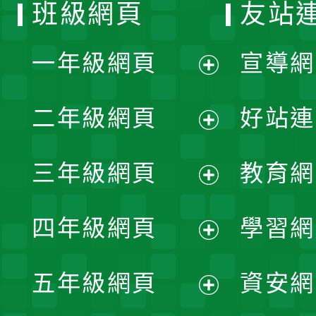
班級網頁
友站
一年級網頁
宣導網
展
二年級網頁
好站連
開
展
三年級網頁
教育網
選
開
展
單
四年級網頁
學習網
選
開
展
單
五年級網頁
資安網
選
開
展