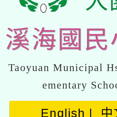
大
溪海國民
Taoyuan Municipal Hs
ementary Scho
English
中