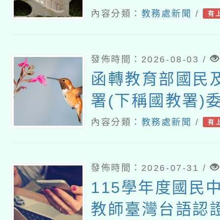
暨教學示範徵件
內容分類：
教務處新聞
/
有
發佈時間：2026-08-03 /
函轉教育部國民
署(下稱國教署)
灣師範大學辦理「
內容分類：
教務處新聞
/
有
『青年百億海外
畫』海外翱翔組G-
發佈時間：2026-07-31 /
康學一下』澳洲
115學年度國民
大學參訪活動成
教師臺灣台語認