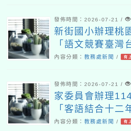
講座
發佈時間：2026-07-21 /
新街國小辦理桃園
「語文競賽臺灣
演說及演說組選
內容分類：
教務處新聞
/
有
營」
發佈時間：2026-07-21 /
家委員會辦理11
「客語結合十二
課程」及「客語
內容分類：
教務處新聞
/
有