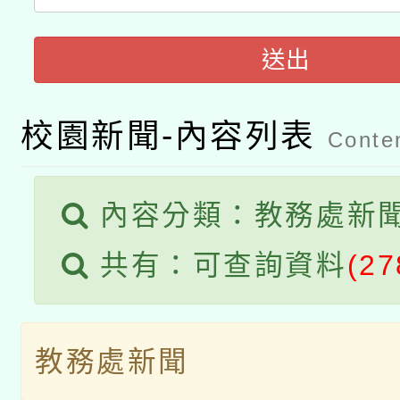
轉知有關國立成功大學
族語言臺北學習中心11
師專業成長研習實施計
送出
教育部國民及學前教育署「
文教學共融平台-教案
「族語學習班」招生簡章
方素養工作坊新北場」
年度COVID-19疫苗
件」活動簡章
校園新聞-內容列表
Conten
接種對象擴大為「滿6
接種之民眾」措施，延長
內容分類：教務處新
月28日止
共有：可查詢資料
(27
教務處新聞