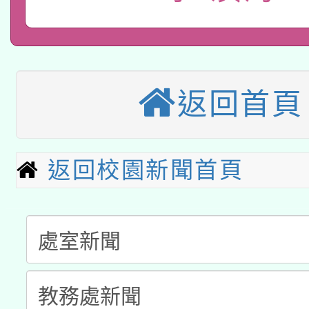
教育部國民及學前教育署「
文教學共融平台-教案
「族語學習班」招生簡章
方素養工作坊新北場」
轉知經濟部水利署委託
年度COVID-19疫苗
件」活動簡章
115年8月22日(星期六)
業技術研究院辦理「11
接種對象擴大為「滿6
返回首頁
2026年桃園地景藝術
桃園市孔廟祈福系列活
用水績優單位及節水達
接種之民眾」措施，延長
「2026桃園藝術巡演
開 智慧啟航」
動」
月28日止
返回校園新聞首頁
轉知教育部國民及學前
關事宜
函轉國家教育研究院中心
國立臺灣師範大學辦理「1
轉知教育部國民及學前
原住民族教育政策研討
年度健康促進學校輔導
函轉國立臺灣師範大學
新北市政府教育局辦理「
族教育國際趨勢與發展
業成長研習」實施計畫