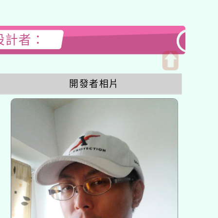
站設計者：
開
開發者相片
啟
上
方
區
塊
各