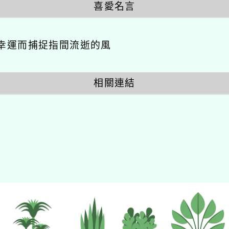
喜愛名言
幸運而捕捉指間流逝的風
相關連結