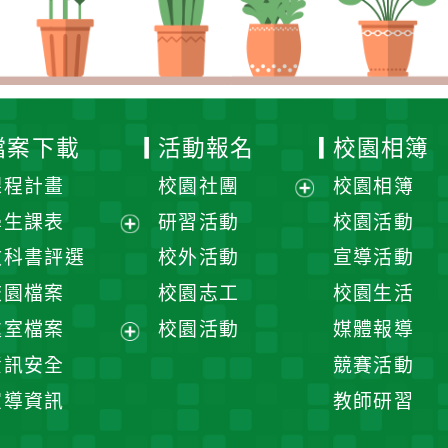
檔案下載
活動報名
校園相簿
課程計畫
校園社團
校園相簿
展
學生課表
研習活動
校園活動
開
展
教科書評選
校外活動
宣導活動
選
開
校園檔案
校園志工
校園生活
單
選
處室檔案
校園活動
媒體報導
單
展
資訊安全
競賽活動
開
宣導資訊
教師研習
選
單