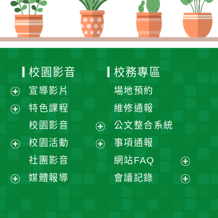
校園影音
校務專區
宣導影片
場地預約
展
特色課程
維修通報
開
展
校園影音
公文整合系統
選
開
展
校園活動
事項通報
單
選
開
展
展
社團影音
網站FAQ
單
選
開
開
展
媒體報導
會議記錄
單
選
選
開
展
展
單
單
選
開
開
單