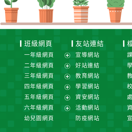
班級網頁
友站連結
一年級網頁
宣導網站
展
二年級網頁
好站連結
開
展
三年級網頁
教育網站
選
開
展
四年級網頁
學習網站
單
選
開
展
五年級網頁
資安網站
單
選
開
展
六年級網頁
活動網站
單
選
開
展
幼兒園網頁
防疫網站
單
選
開
單