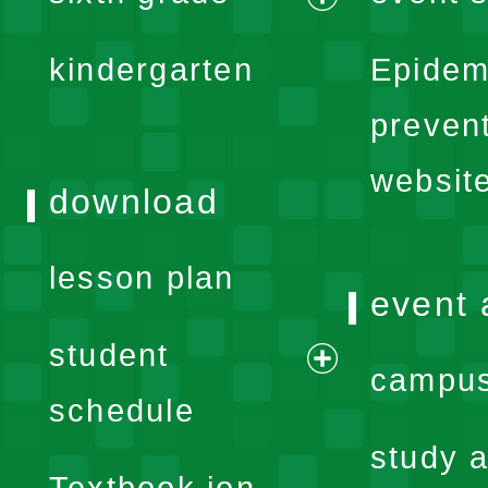
menu
expand
kindergarten
Epidem
menu
preven
websit
download
lesson plan
event 
student
campus
expand
schedule
menu
study a