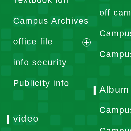
Textbook ion
off cam
Campus Archives
Campus
office file
expand
Campus
info security
menu
Publicity info
Album
Campu
video
Campus