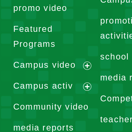
promo video
promot
Featured
activiti
Programs
school 
Campus video
expand
media 
Campus activ
menu
expand
Compet
Community video
menu
teache
media reports