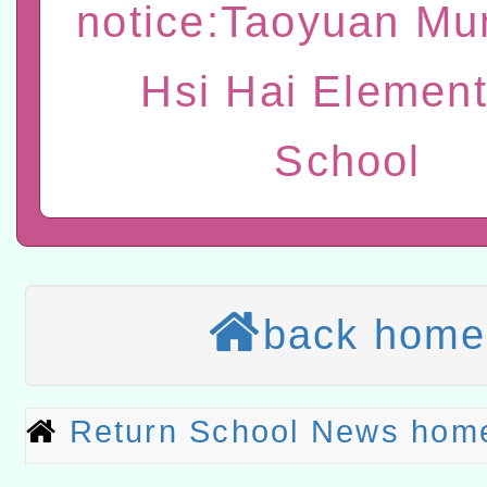
notice:Taoyuan Mun
t」
有關大陸委員會函釋公務
赴陸應申請許可一案
轉知經濟部水利署委託財
Hsi Hai Element
研究院辦理「115年表揚
115年8月22日(星期六)辦
School
位及節水達人選拔活動」
市孔廟祈福系列活動—儒門
2026年桃園地景藝術節教
航」
本校115學年度第2次代理
結果公告(無人報名，續辦
適應運動共學行動站研習
back home
本館辦理115年度閱讀磐
讀推動專業研習
科技賦能─人工智慧(AI)
Return School News hom
程
A3數位素養講師名單