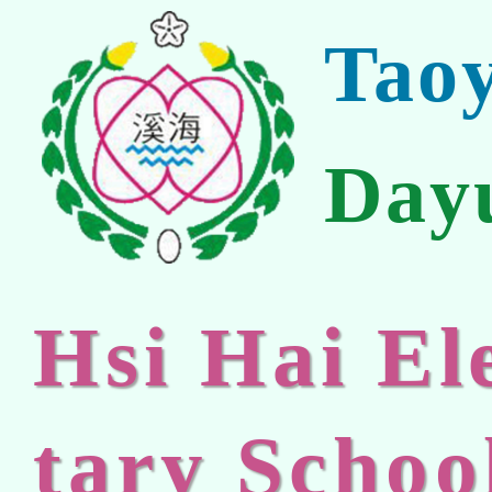
Tao
Day
Hsi Hai E
tary Schoo