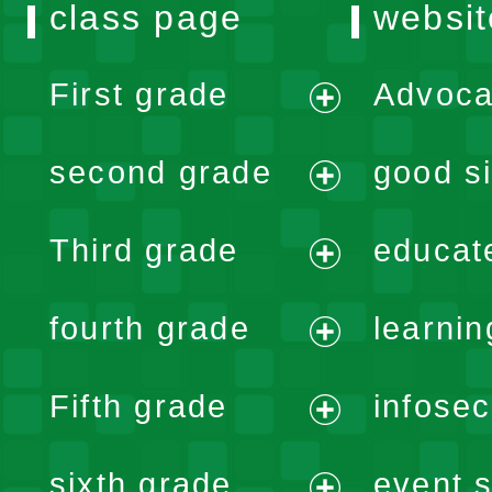
class page
websit
First grade
Advoca
expand
second grade
good si
menu
expand
Third grade
educat
menu
expand
fourth grade
learnin
menu
expand
Fifth grade
infose
menu
expand
sixth grade
event s