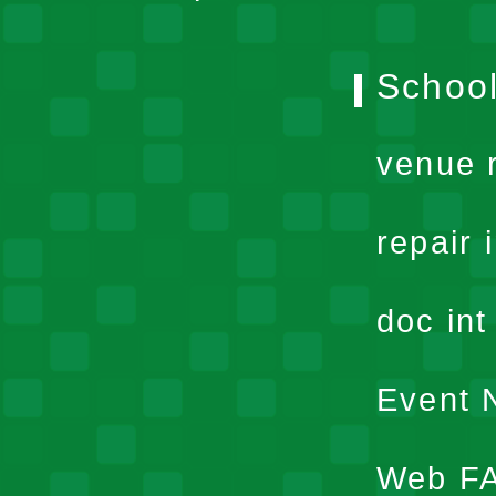
School
venue 
repair 
doc in
Event N
Web F