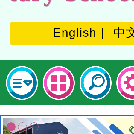
English
中