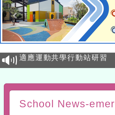
本校115學年度第2次代理
結果公告(無人報名，續辦
適應運動共學行動站研習
本館辦理115年度閱讀磐
讀推動專業研習
科技賦能─人工智慧(AI)
程
A3數位素養講師名單
School News-eme
「數位內容與教學軟體線上課程