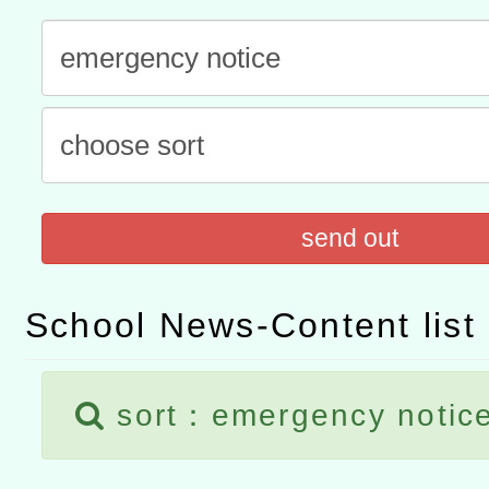
「數位內容與教學軟體線上課程
t」
有關大陸委員會函釋公務
赴陸應申請許可一案
轉知經濟部水利署委託財
研究院辦理「115年表揚
115年8月22日(星期六)辦
位及節水達人選拔活動」
市孔廟祈福系列活動—儒門
2026年桃園地景藝術節教
send out
航」
School News-Content list
sort：emergency notic