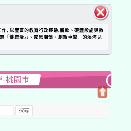
關閉區
工作, 以豐富的教育行政經驗,將軟、硬體設施與教
塊
培育「健康活力、感恩關懷、創新卓越」的溪海兒
學-桃園市
開
啟
搜尋
上
方
區