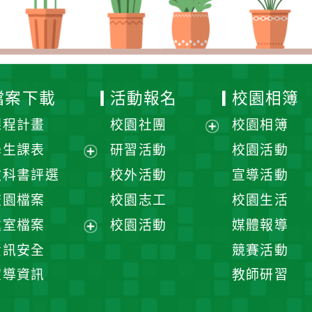
檔案下載
活動報名
校園相簿
課程計畫
校園社團
校園相簿
展
學生課表
研習活動
校園活動
開
展
教科書評選
校外活動
宣導活動
選
開
校園檔案
校園志工
校園生活
單
選
處室檔案
校園活動
媒體報導
單
展
資訊安全
競賽活動
開
宣導資訊
教師研習
選
單