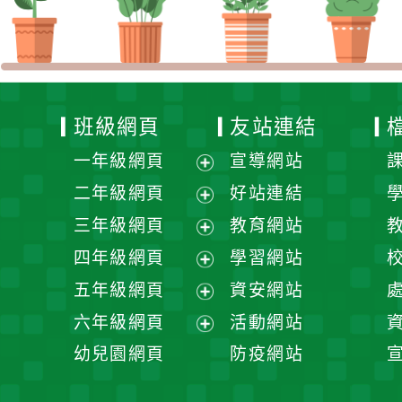
班級網頁
友站連結
一年級網頁
宣導網站
展
二年級網頁
好站連結
開
展
三年級網頁
教育網站
選
開
展
四年級網頁
學習網站
單
選
開
展
五年級網頁
資安網站
單
選
開
展
六年級網頁
活動網站
單
選
開
展
幼兒園網頁
防疫網站
單
選
開
單
選