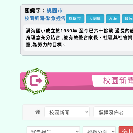
關鍵字：
桃園市
校園新聞-緊急通告
桃園市
大園區
溪海
國
溪海國小成立於1950年,至今已六十餘載,漫長
育理念充分結合 ,並有效整合家長、社區與社會
童,為努力的目標。
校園新聞
送出