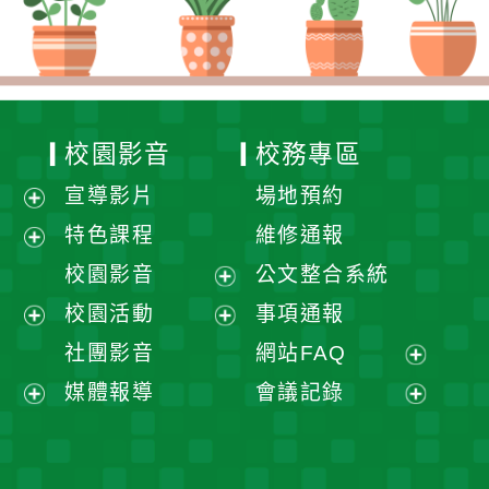
校園影音
校務專區
宣導影片
場地預約
展
特色課程
維修通報
開
展
校園影音
公文整合系統
選
開
展
校園活動
事項通報
單
選
開
展
展
社團影音
網站FAQ
單
選
開
開
展
媒體報導
會議記錄
單
選
選
開
展
展
單
單
選
開
開
單
選
選