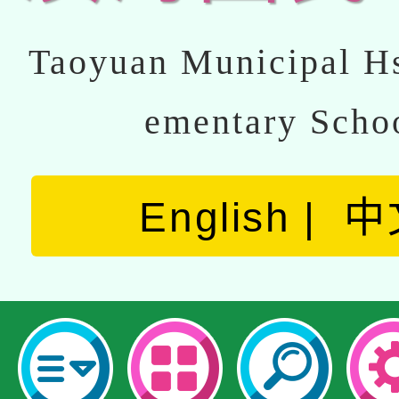
Taoyuan Municipal Hs
ementary Scho
English
中