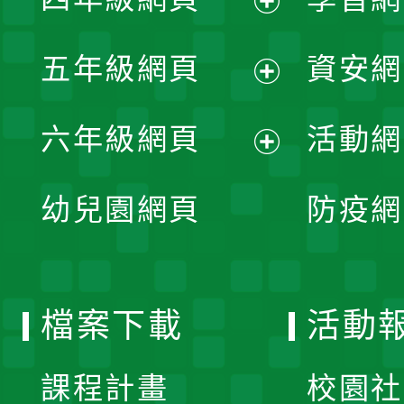
選
開
展
單
五年級網頁
資安網
選
開
展
單
六年級網頁
活動網
選
開
展
單
幼兒園網頁
防疫網
選
開
單
選
檔案下載
活動
單
課程計畫
校園社