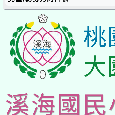
桃
大
溪海國民