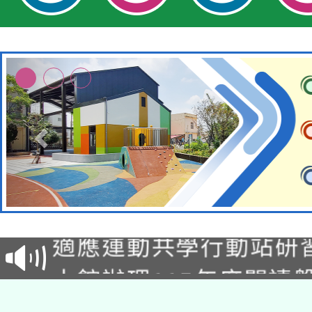
本校115學年度第2次
適應運動共學行動站研
招甄選結果公告(無人
本館辦理115年度閱讀
招)
科技賦能─人工智慧(AI