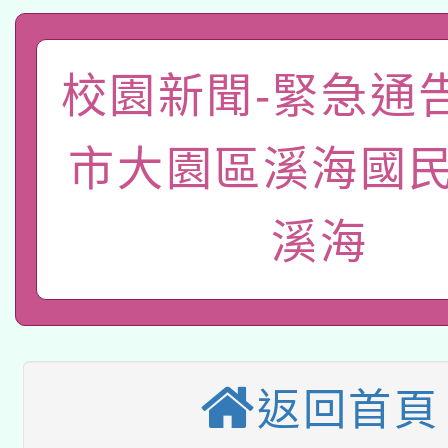
暨閱讀推動專業研習
A3數位素養講師名單
礎課程
校園新聞-緊急通
「數位內容與教學軟體線
有關大陸委員會函釋公
pilot」
市大園區溪海國民
轉知經濟部水利署委託
薪期間赴陸應申請許可
溪海
115年8月22日(星期六)
業技術研究院辦理「11
2026年桃園地景藝術
桃園市孔廟祈福系列活
用水績優單位及節水達
本校115學年度第2次
開 智慧啟航」
動」
適應運動共學行動站研
招甄選結果公告(無人
返回首頁
本館辦理115年度閱讀