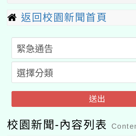
招)
科技賦能─人工智慧(AI
暨閱讀推動專業研習
返回校園新聞首頁
A3數位素養講師名單
礎課程
「數位內容與教學軟體線
有關大陸委員會函釋公
pilot」
轉知經濟部水利署委託
薪期間赴陸應申請許可
115年8月22日(星期六)
業技術研究院辦理「11
送出
2026年桃園地景藝術
桃園市孔廟祈福系列活
用水績優單位及節水達
開 智慧啟航」
校園新聞-內容列表
動」
Conten