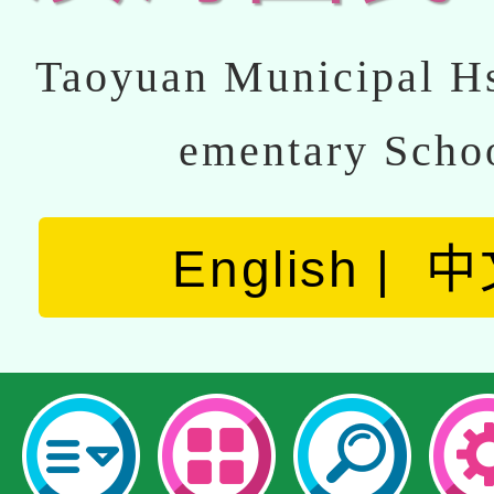
Taoyuan Municipal Hs
ementary Scho
English
中