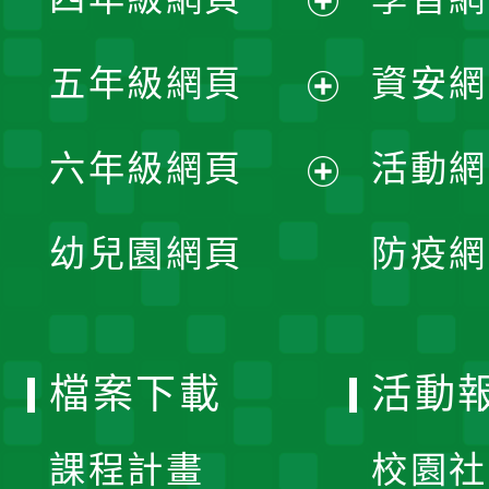
選
開
展
單
五年級網頁
資安網
選
開
展
單
六年級網頁
活動網
選
開
展
單
幼兒園網頁
防疫網
選
開
單
選
檔案下載
活動
單
課程計畫
校園社