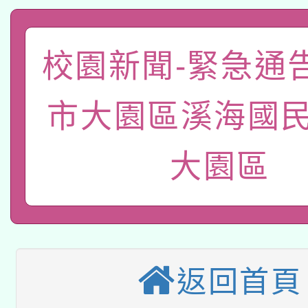
科技賦能─人工智慧(AI
暨閱讀推動專業研習
A3數位素養講師名單
礎課程
校園新聞-緊急通
「數位內容與教學軟體線
市大園區溪海國民
有關大陸委員會函釋公
pilot」
轉知經濟部水利署委託
薪期間赴陸應申請許可
大園區
115年8月22日(星期六)
業技術研究院辦理「11
2026年桃園地景藝術
桃園市孔廟祈福系列活
用水績優單位及節水達
本校115學年度第2次
開 智慧啟航」
動」
返回首頁
適應運動共學行動站研
招甄選結果公告(無人