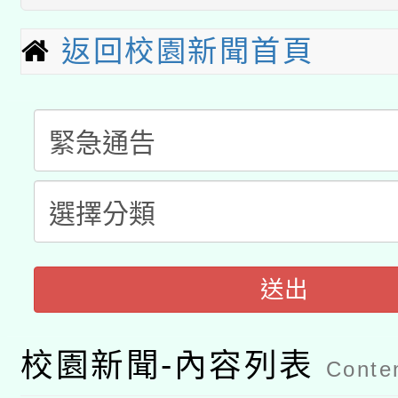
本館辦理115年度閱讀
招)
返回校園新聞首頁
科技賦能─人工智慧(AI
暨閱讀推動專業研習
A3數位素養講師名單
礎課程
「數位內容與教學軟體線
有關大陸委員會函釋公
pilot」
轉知經濟部水利署委託
薪期間赴陸應申請許可
115年8月22日(星期六)
業技術研究院辦理「11
送出
2026年桃園地景藝術
桃園市孔廟祈福系列活
用水績優單位及節水達
校園新聞-內容列表
Conten
開 智慧啟航」
動」