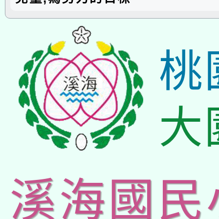
桃
大
溪海國民