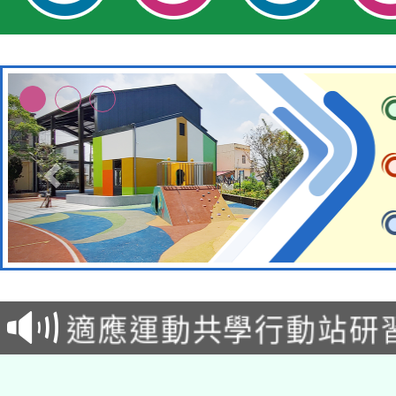
本校115學年度第2次
適應運動共學行動站研
招甄選結果公告(無人
本館辦理115年度閱讀
招)