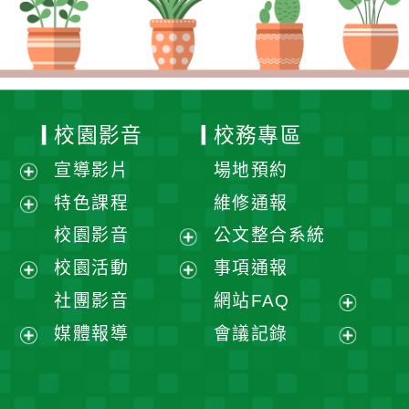
校園影音
校務專區
宣導影片
場地預約
展
特色課程
維修通報
開
展
校園影音
公文整合系統
選
開
展
校園活動
事項通報
單
選
開
展
展
社團影音
網站FAQ
單
選
開
開
展
媒體報導
會議記錄
單
選
選
開
展
展
單
單
選
開
開
單