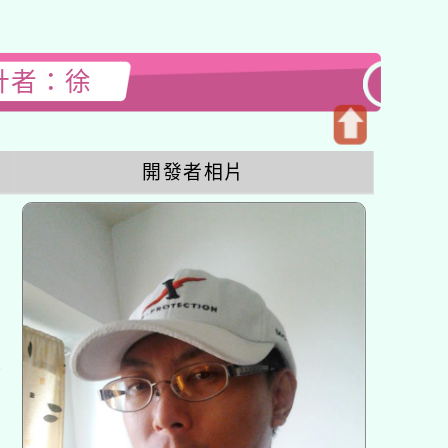
設計者：徐
開
開發者相片
啟
上
方
區
塊
各