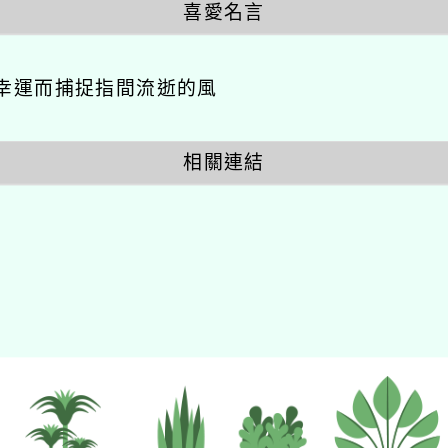
喜愛名言
幸運而捕捉指間流逝的風
相關連結