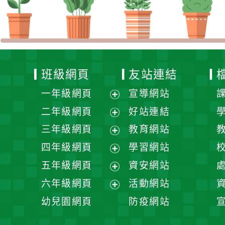
班級網頁
友站連結
一年級網頁
宣導網站
展
二年級網頁
好站連結
開
展
三年級網頁
教育網站
選
開
展
四年級網頁
學習網站
單
選
開
展
五年級網頁
資安網站
單
選
開
展
六年級網頁
活動網站
單
選
開
展
幼兒園網頁
防疫網站
單
選
開
單