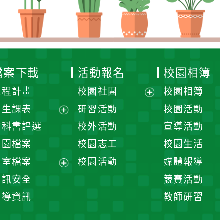
檔案下載
活動報名
校園相簿
課程計畫
校園社團
校園相簿
展
學生課表
研習活動
校園活動
開
展
教科書評選
校外活動
宣導活動
選
開
校園檔案
校園志工
校園生活
單
選
處室檔案
校園活動
媒體報導
單
展
資訊安全
競賽活動
開
宣導資訊
教師研習
選
單