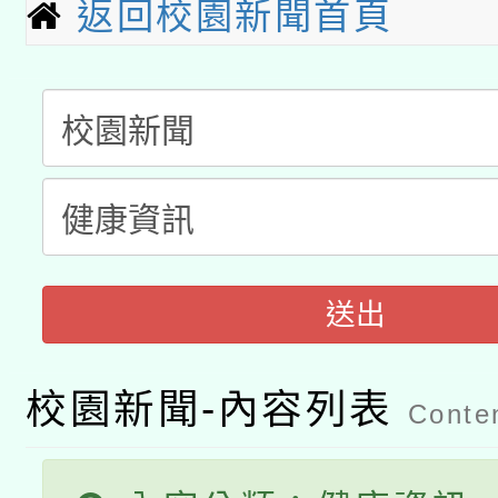
返回校園新聞首頁
「2026桃園藝術巡演
開 智慧啟航」
動」
月28日止
轉知教育部國民及學前
關事宜
函轉國家教育研究院中心
國立臺灣師範大學辦理「1
轉知教育部國民及學前
原住民族教育政策研討
年度健康促進學校輔導
函轉國立臺灣師範大學
新北市政府教育局辦理「
族教育國際趨勢與發展
業成長研習」實施計畫
轉知有關國立成功大學
族語言臺北學習中心11
師專業成長研習實施計
送出
教育部國民及學前教育署「
文教學共融平台-教案
「族語學習班」招生簡章
方素養工作坊新北場」
校園新聞-內容列表
年度COVID-19疫苗
件」活動簡章
Conten
接種對象擴大為「滿6