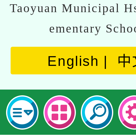
Taoyuan Municipal Hs
ementary Scho
English
中