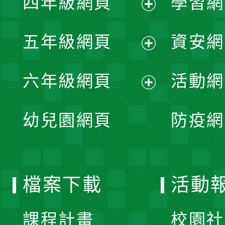
四年級網頁
學習網
選
開
展
單
五年級網頁
資安網
選
開
展
單
六年級網頁
活動網
選
開
展
單
幼兒園網頁
防疫網
選
開
單
選
檔案下載
活動
單
課程計畫
校園社