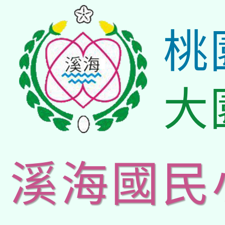
桃
大
溪海國民