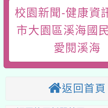
轉知教育部國民及學前
關事宜
校園新聞-健康資
函轉國家教育研究院中心
國立臺灣師範大學辦理「1
轉知教育部國民及學前
市大園區溪海國民
原住民族教育政策研討
年度健康促進學校輔導
函轉國立臺灣師範大學
新北市政府教育局辦理「
族教育國際趨勢與發展
業成長研習」實施計畫
愛閱溪海
轉知有關國立成功大學
族語言臺北學習中心11
師專業成長研習實施計
教育部國民及學前教育署「
文教學共融平台-教案
「族語學習班」招生簡章
方素養工作坊新北場」
轉知經濟部水利署委託
年度COVID-19疫苗
件」活動簡章
返回首頁
115年8月22日(星期六)
業技術研究院辦理「11
接種對象擴大為「滿6
2026年桃園地景藝術
桃園市孔廟祈福系列活
用水績優單位及節水達
接種之民眾」措施，延長