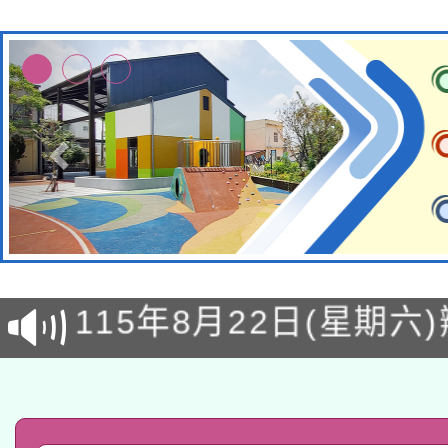
轉知經濟部水利署委託
115年8月22日(星期六)
業技術研究院辦理「11
2026年桃園地景藝術
桃園市孔廟祈福系列活
用水績優單位及節水達
「2026桃園藝術巡演
開 智慧啟航」
動」