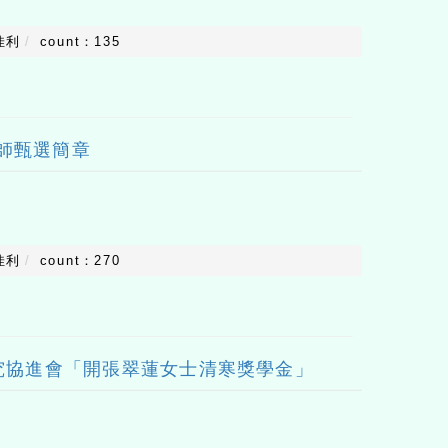
佳利
count：135
教師甄選簡章
佳利
count：270
究協進會「開張翠蓮女士清寒獎學金」