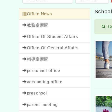
School
Office News
教務處新聞
so
Office Of Student Affairs
Office Of General Affairs
輔導室新聞
personnel office
accounting office
preschool
parent meeting