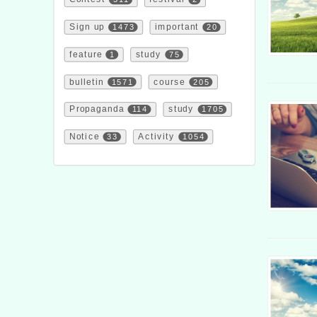
Sign up
1473
important
20
feature
1
study
75
bulletin
1571
course
205
Propaganda
114
study
1705
Notice
33
Activity
1054