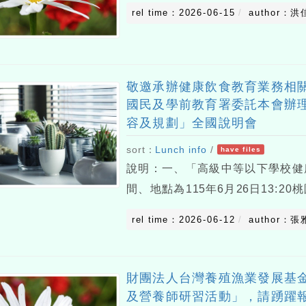
rel time：2026-06-15
author：洪
敬邀承辦健康飲食教育業務相
國民及學前教育署委託本會辦
容及規劃」全國說明會
sort：
Lunch info
/
have files
說明：一、「高級中等以下學校健
間、地點為115年6月26日13:
三段38號），簡章如附件。二、
rel time：2026-06-12
author：張
將提供公務人員研習時數、教師研
財團法人台灣養殖漁業發展基金
及營養師研習活動」，請踴躍