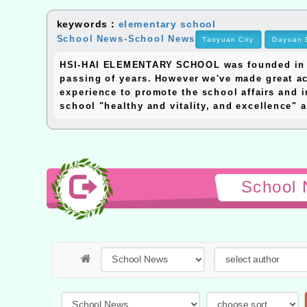
keywords：
elementary school
School News-School News
Taoyuan City
Dayuan 
HSI-HAI ELEMENTARY SCHOOL was founded in 195
passing of years. However we've made great ac
experience to promote the school affairs and i
school "healthy and vitality, and excellence" a
School 