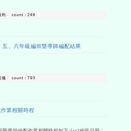
佳利
count：249
三、五、六年級編班暨導師編配結果
巧儀
count：793
配作業相關時程
班暨導師編配作業相關時程如下:(一)編班日期：