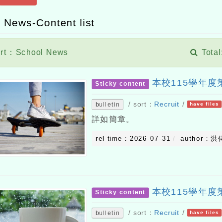
 News-Content list
rt：School News
Total
本校115學年度
Sticky content
/ sort：
Recruit
/
bulletin
have files
詳如簡章。
rel time：2026-07-31
author：洪
本校115學年度
Sticky content
/ sort：
Recruit
/
bulletin
have files