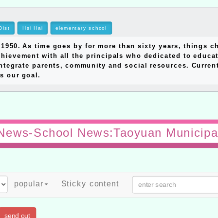
Dist
Hsi Hai
elementary school
0. As time goes by for more than sixty years, things ch
hievement with all the principals who dedicated to educat
ntegrate parents, community and social resources. Currentl
s our goal.
News-School News:Taoyuan Municipa
popular
Sticky content
send out