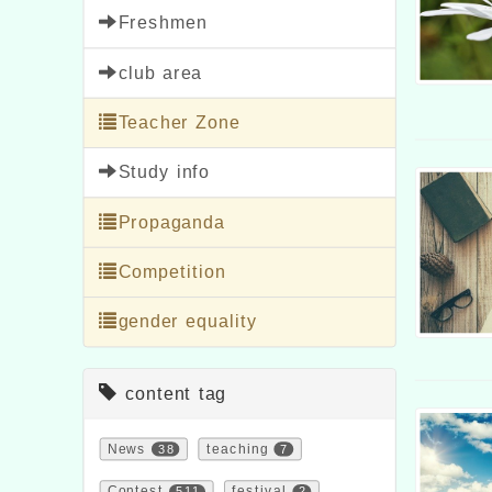
Freshmen
club area
Teacher Zone
Study info
Propaganda
Competition
gender equality
content tag
News
38
teaching
7
Contest
511
festival
2