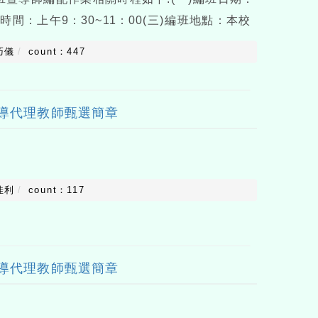
班時間：上午9：30~11：00(三)編班地點：本校
級新生、二升三年級、四升五年級、五升六年級
巧儀
count：447
數上限，班級
輔導代理教師甄選簡章
佳利
count：117
輔導代理教師甄選簡章