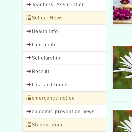
Teachers' Association
School News
Health info
Lunch info
Scholarship
Recruit
Lost and found
emergency notice
epidemic prevention news
Student Zone