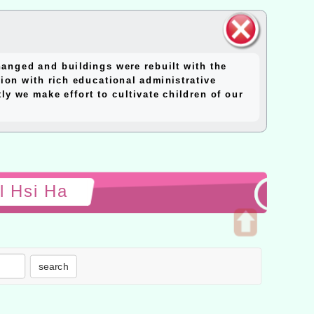
close
anged and buildings were rebuilt with the
block
ion with rich educational administrative
y we make effort to cultivate children of our
l Hsi Ha
Open
upper
search
block