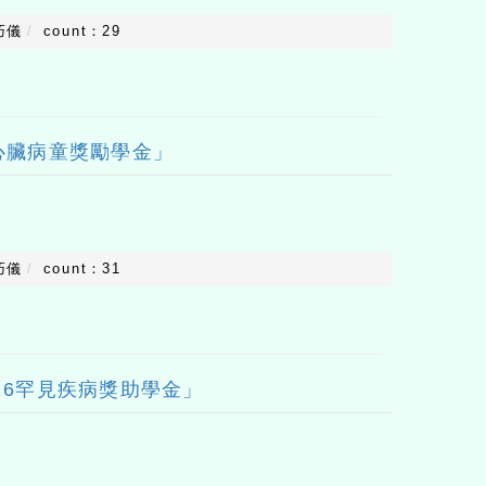
巧儀
count：29
心臟病童獎勵學金」
巧儀
count：31
26罕見疾病獎助學金」