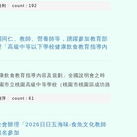
佳利
count：192
關同仁、教師、營養師等，踴躍參加教育部
理「高級中等以下學校健康飲食教育指導內
康飲食教育指導內容及規劃」全國說明會之時
20桃園市立桃園高級中等學校（桃園市桃園區成功路
請貴校惠允給予公差假及課務排代，全程參與者
雅萍
count：61
習時數、營養師繼續教育積分
會辦理「2026日日五海味-食魚文化教師
報名參加