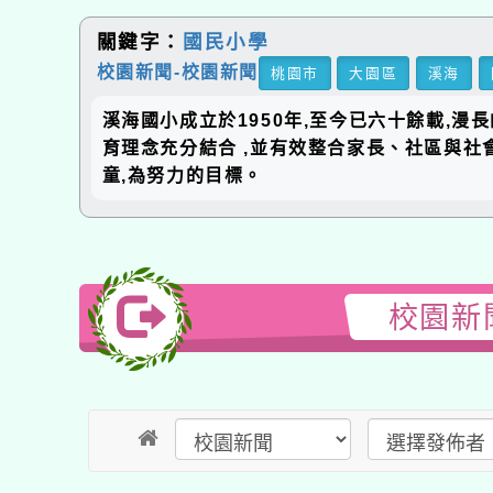
關鍵字：
國民小學
校園新聞-校園新聞
桃園市
大園區
溪海
國
溪海國小成立於1950年,至今已六十餘載,漫長
育理念充分結合 ,並有效整合家長、社區與社會
童,為努力的目標。
校園新聞
送出