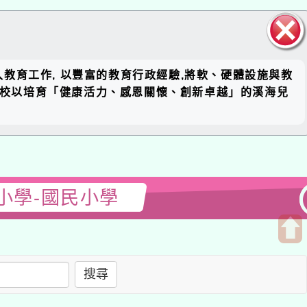
關閉區
工作, 以豐富的教育行政經驗,將軟、硬體設施與教
塊
培育「健康活力、感恩關懷、創新卓越」的溪海兒
-國民小學
開
啟
搜尋
上
方
區