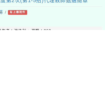
：洪佳利
瀏覽：263
、五、六年級編班暨導師編配結果
：吳巧儀
瀏覽：803
師編配作業相關時程