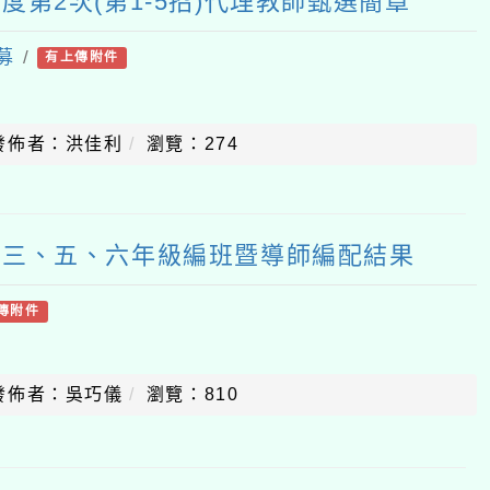
年度第2次(第1-5招)代理教師甄選簡章
募
/
有上傳附件
發佈者：洪佳利
瀏覽：274
一、三、五、六年級編班暨導師編配結果
傳附件
發佈者：吳巧儀
瀏覽：810