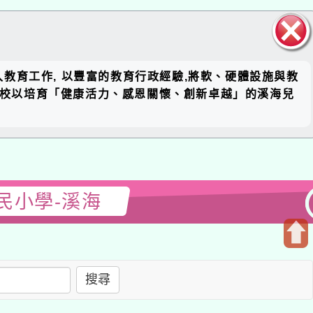
關閉區
入教育工作, 以豐富的教育行政經驗,將軟、硬體設施與教
塊
前全校以培育「健康活力、感恩關懷、創新卓越」的溪海兒
民小學-溪海
開
啟
搜尋
上
方