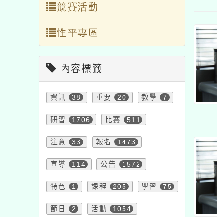
競賽活動
性平專區
內容標籤
資訊
38
重要
20
教學
7
研習
1706
比賽
511
注意
33
報名
1473
宣導
114
公告
1572
特色
1
課程
205
學習
75
節日
2
活動
1054