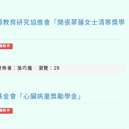
源教育研究協進會「開張翠蓮女士清寒獎學
傳附件
發佈者：吳巧儀
瀏覽：29
基金會「心臟病童獎勵學金」
傳附件