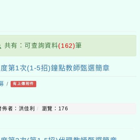
區
塊
共有：可查詢資料
(162)
筆
年度第1次(1-5招)鐘點教師甄選簡章
募
/
有上傳附件
發佈者：洪佳利
瀏覽：176