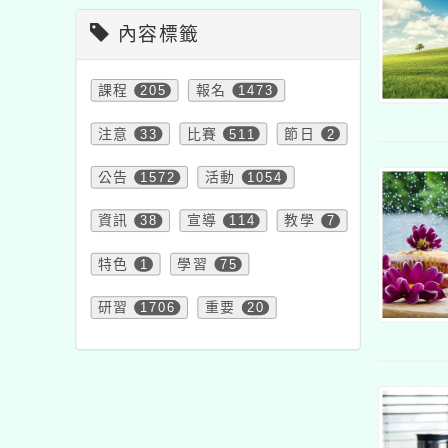
內容標籤
課程
205
報名
1473
注意
33
比賽
511
節日
2
公告
1572
活動
1054
資訊
38
宣導
114
教學
7
特色
1
學習
75
研習
1706
重要
20