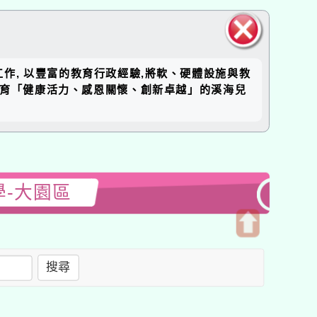
關閉區
工作, 以豐富的教育行政經驗,將軟、硬體設施與教
塊
培育「健康活力、感恩關懷、創新卓越」的溪海兒
學-大園區
開
啟
搜尋
上
方
區