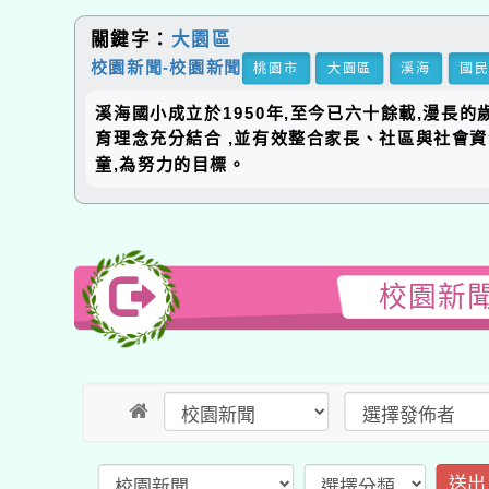
關鍵字：
大園區
校園新聞-校園新聞
桃園市
大園區
溪海
國
溪海國小成立於1950年,至今已六十餘載,漫長
育理念充分結合 ,並有效整合家長、社區與社會
童,為努力的目標。
校園新聞
送出