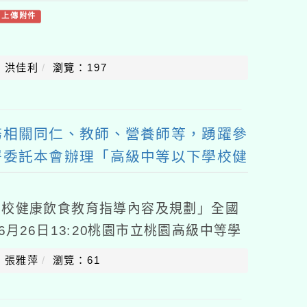
有上傳附件
：洪佳利
瀏覽：197
務相關同仁、教師、營養師等，踴躍參
署委託本會辦理「高級中等以下學校健
劃」全國說明會
學校健康飲食教育指導內容及規劃」全國
6月26日13:20桃園市立桃園高級中等學
38號），簡章如附件。二、請貴校惠允
：張雅萍
瀏覽：61