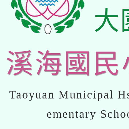
大
溪海國民
Taoyuan Municipal Hs
ementary Scho