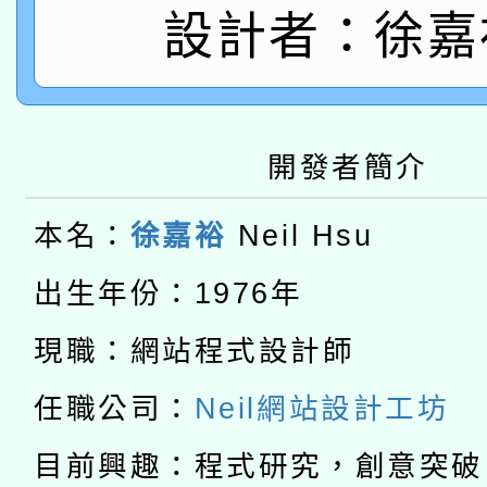
薪期間赴陸應申請許可
設計者：徐嘉
115年8月22日(星期六)
業技術研究院辦理「11
2026年桃園地景藝術
桃園市孔廟祈福系列活
用水績優單位及節水達
本校115學年度第2次
開發者簡介
開 智慧啟航」
動」
適應運動共學行動站研
招甄選結果公告(無人
本名：
徐嘉裕
Neil Hsu
本館辦理115年度閱讀
招)
出生年份：1976年
科技賦能─人工智慧(AI
暨閱讀推動專業研習
現職：網站程式設計師
A3數位素養講師名單
礎課程
任職公司：
Neil網站設計工坊
「數位內容與教學軟體線
目前興趣：程式研究，創意突破