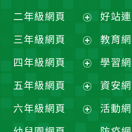
展
二年級網頁
好站連
開
展
三年級網頁
教育網
選
開
展
單
四年級網頁
學習網
選
開
展
單
五年級網頁
資安網
選
開
展
單
六年級網頁
活動網
選
開
展
單
幼兒園網頁
防疫網