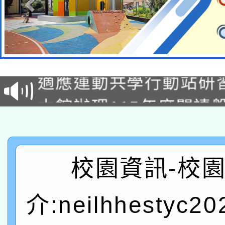
本校115學年度第2次
適應運動共學行動站研
招甄選結果公告(無人
本館辦理115年度閱讀
招)
科技賦能─人工智慧(AI
暨閱讀推動專業研習
A3數位素養講師名單
礎課程
校園資訊-校
「數位內容與教學軟體線
有關大陸委員會函釋公
介:neilhhestyc2
pilot」
轉知經濟部水利署委託