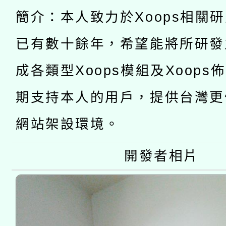
有關大陸委員會函釋公
pilot」
簡介：本人致力於Xoops相關
轉知經濟部水利署委託
薪期間赴陸應申請許可
已有數十餘年，希望能將所研發
115年8月22日(星期六)
業技術研究院辦理「11
成各類型Xoops模組及Xoops
2026年桃園地景藝術
桃園市孔廟祈福系列活
用水績優單位及節水達
期支持本人的用戶，提供台灣更
開 智慧啟航」
動」
網站架設環境。
開發者相片