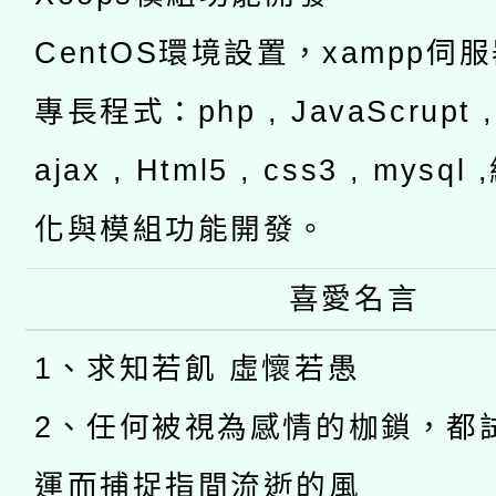
CentOS環境設置，xampp伺
專長程式：php , JavaScrupt , 
ajax , Html5 , css3 , mysq
化與模組功能開發。
喜愛名言
1、求知若飢 虛懷若愚
2、任何被視為感情的枷鎖，都
運而捕捉指間流逝的風