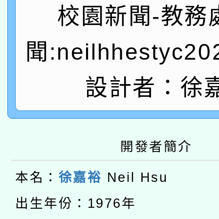
A3數位素養講師名單
礎課程
校園新聞-教務
「數位內容與教學軟體線
聞:neilhhestyc2
有關大陸委員會函釋公
pilot」
轉知經濟部水利署委託
設計者：徐
薪期間赴陸應申請許可
115年8月22日(星期六)
業技術研究院辦理「11
2026年桃園地景藝術
桃園市孔廟祈福系列活
用水績優單位及節水達
開發者簡介
本校115學年度第2次
開 智慧啟航」
動」
本名：
徐嘉裕
Neil Hsu
適應運動共學行動站研
招甄選結果公告(無人
本館辦理115年度閱讀
出生年份：1976年
招)