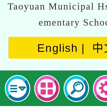
Taoyuan Municipal Hs
ementary Scho
English
中