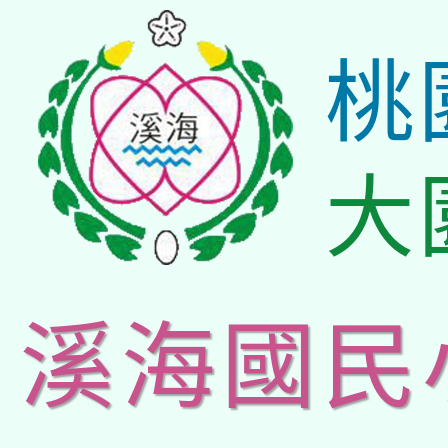
桃
大
溪海國民