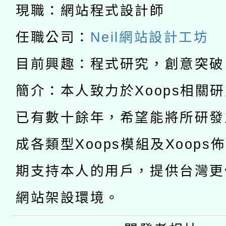
科技賦能─人工智慧(AI
現職：網站程式設計師
暨閱讀推動專業研習
A3數位素養講師名單
礎課程
任職公司：
Neil網站設計工坊
「數位內容與教學軟體線
目前興趣：程式研究，創意突破
有關大陸委員會函釋公
pilot」
簡介：本人致力於Xoops相關
轉知經濟部水利署委託
薪期間赴陸應申請許可
已有數十餘年，希望能將所研發
115年8月22日(星期六)
業技術研究院辦理「11
成各類型Xoops模組及Xoops
2026年桃園地景藝術
桃園市孔廟祈福系列活
用水績優單位及節水達
期支持本人的用戶，提供台灣更
開 智慧啟航」
動」
網站架設環境。