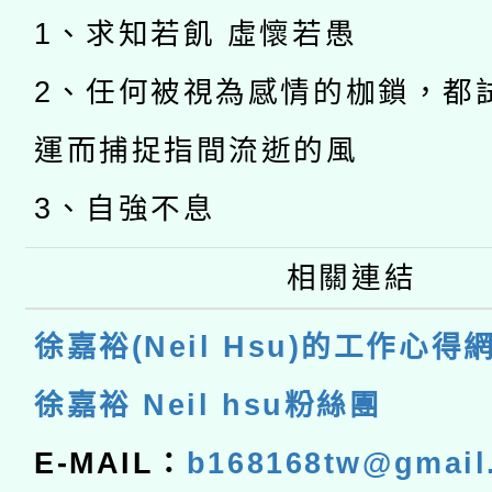
1、求知若飢 虛懷若愚
2、任何被視為感情的枷鎖，都
運而捕捉指間流逝的風
3、自強不息
相關連結
徐嘉裕(Neil Hsu)的工作心得
徐嘉裕 Neil hsu粉絲團
E-MAIL：
b168168tw@gmail