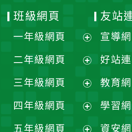
班級網頁
友站
一年級網頁
宣導網
展
二年級網頁
好站連
開
展
三年級網頁
教育網
選
開
展
單
四年級網頁
學習網
選
開
展
單
五年級網頁
資安網
選