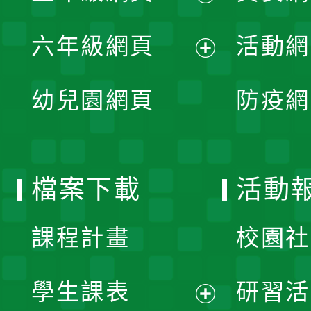
開
展
單
六年級網頁
活動網
選
開
展
單
幼兒園網頁
防疫網
選
開
單
選
檔案下載
活動
單
課程計畫
校園社
學生課表
研習活