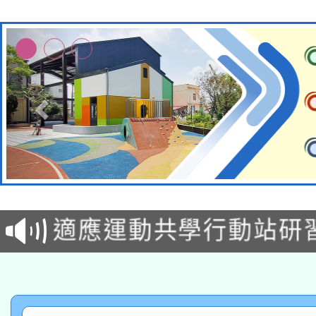
本校115學年度第2次
適應運動共學行動站研
招甄選結果公告(無人
本館辦理115年度閱讀
招)
科技賦能─人工智慧(AI
暨閱讀推動專業研習