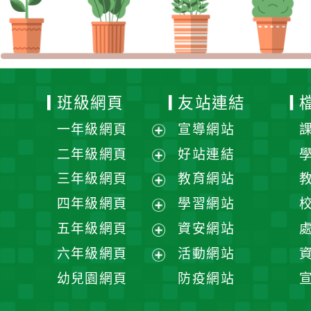
班級網頁
友站連結
一年級網頁
宣導網站
展
二年級網頁
好站連結
開
展
三年級網頁
教育網站
選
開
展
四年級網頁
學習網站
單
選
開
展
五年級網頁
資安網站
單
選
開
展
六年級網頁
活動網站
單
選
開
展
幼兒園網頁
防疫網站
單
選
開
單