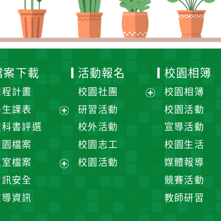
檔案下載
活動報名
校園相簿
課程計畫
校園社團
校園相簿
展
學生課表
研習活動
校園活動
開
展
教科書評選
校外活動
宣導活動
選
開
校園檔案
校園志工
校園生活
單
選
處室檔案
校園活動
媒體報導
單
展
資訊安全
競賽活動
開
宣導資訊
教師研習
選
單