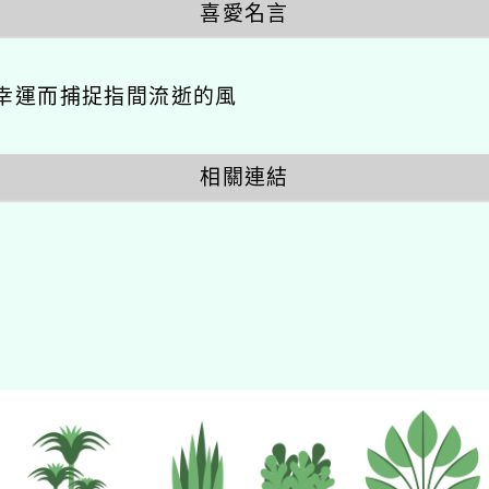
喜愛名言
幸運而捕捉指間流逝的風
相關連結