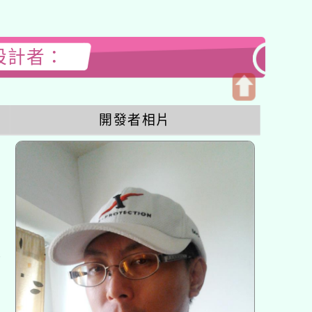
站設計者：
開
開發者相片
啟
上
方
區
塊
各