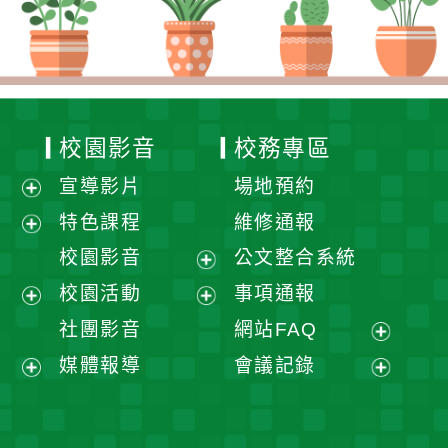
校園影音
校務專區
宣導影片
場地預約
展
特色課程
維修通報
開
展
校園影音
公文整合系統
選
開
展
校園活動
事項通報
單
選
開
展
展
社團影音
網站FAQ
單
選
開
開
展
媒體報導
會議記錄
單
選
選
開
展
展
單
單
選
開
開
單