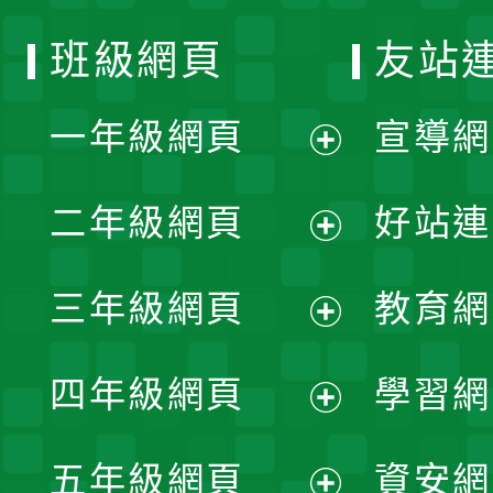
班級網頁
友站
一年級網頁
宣導網
展
二年級網頁
好站連
開
展
三年級網頁
教育網
選
開
展
單
四年級網頁
學習網
選
開
展
單
五年級網頁
資安網
選