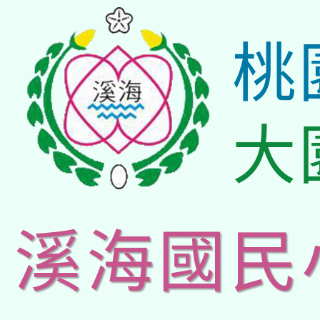
桃
大
溪海國民