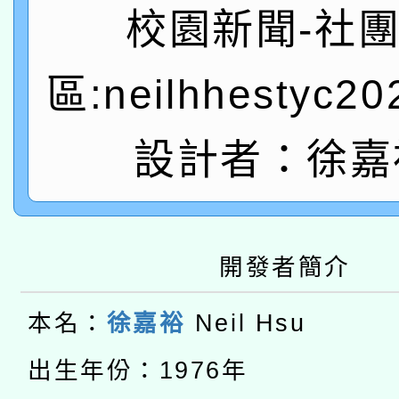
A3數位素養講師名單
礎課程
校園新聞-社
「數位內容與教學軟體線
區:neilhhestyc2
有關大陸委員會函釋公
pilot」
轉知經濟部水利署委託
薪期間赴陸應申請許可
設計者：徐嘉
115年8月22日(星期六)
業技術研究院辦理「11
2026年桃園地景藝術
桃園市孔廟祈福系列活
用水績優單位及節水達
本校115學年度第2次
開發者簡介
開 智慧啟航」
動」
適應運動共學行動站研
招甄選結果公告(無人
本名：
徐嘉裕
Neil Hsu
本館辦理115年度閱讀
招)
出生年份：1976年