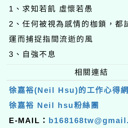
1、求知若飢 虛懷若愚
2、任何被視為感情的枷鎖，都
運而捕捉指間流逝的風
3、自強不息
相關連結
徐嘉裕(Neil Hsu)的工作心得
徐嘉裕 Neil hsu粉絲團
E-MAIL：
b168168tw@gmail