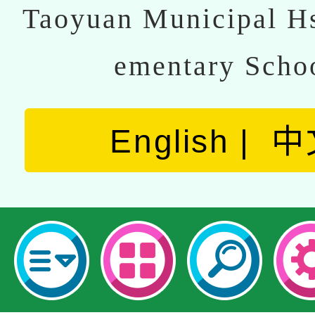
Taoyuan Municipal Hs
ementary Scho
English
中