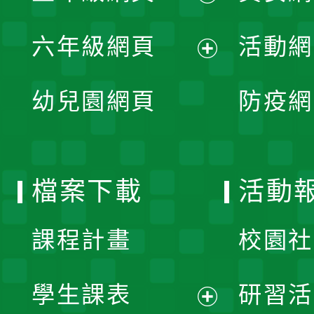
開
展
單
六年級網頁
活動網
選
開
展
單
幼兒園網頁
防疫網
選
開
單
選
檔案下載
活動
單
課程計畫
校園社
學生課表
研習活