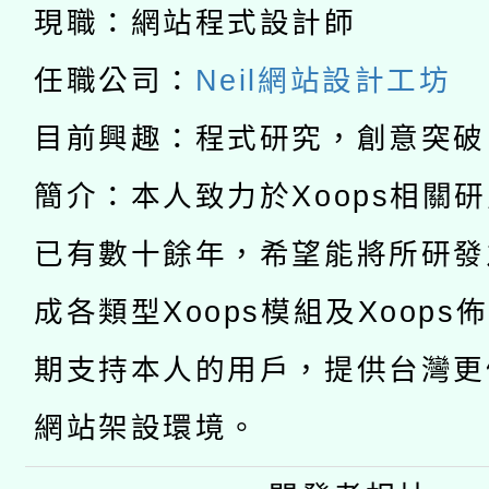
科技賦能─人工智慧(AI
暨閱讀推動專業研習
現職：網站程式設計師
A3數位素養講師名單
礎課程
任職公司：
Neil網站設計工坊
「數位內容與教學軟體線
目前興趣：程式研究，創意突破
有關大陸委員會函釋公
pilot」
簡介：本人致力於Xoops相關
轉知經濟部水利署委託
薪期間赴陸應申請許可
已有數十餘年，希望能將所研發
115年8月22日(星期六)
業技術研究院辦理「11
成各類型Xoops模組及Xoops
2026年桃園地景藝術
桃園市孔廟祈福系列活
用水績優單位及節水達
期支持本人的用戶，提供台灣更
開 智慧啟航」
動」
網站架設環境。