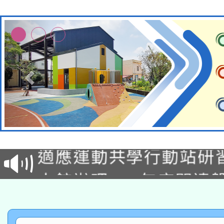
本校115學年度第2次
適應運動共學行動站研
招甄選結果公告(無人
本館辦理115年度閱讀
招)
科技賦能─人工智慧(AI
暨閱讀推動專業研習