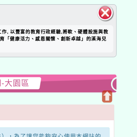
關閉區
工作, 以豐富的教育行政經驗,將軟、硬體設施與教
塊
培育「健康活力、感恩關懷、創新卓越」的溪海兒
-大園區
開
啟
上
方
區
以下簡稱本網站），為了讓您能夠安心使用本網站的