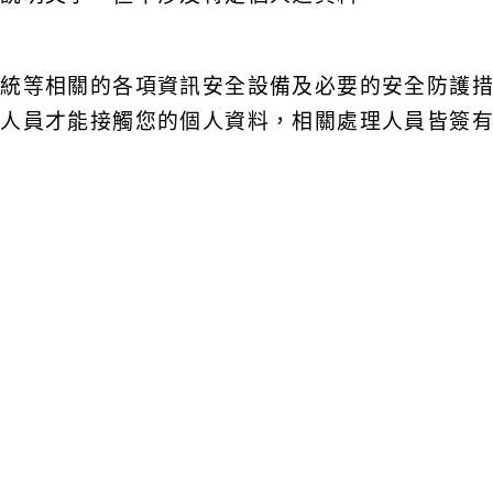
系統等相關的各項資訊安全設備及必要的安全防護
的人員才能接觸您的個人資料，相關處理人員皆簽
位提供服務時，本網站亦會嚴格要求其遵守保密義
路連結，您也可經由本網站所提供的連結，點選進
該連結網站中的隱私權保護政策。
策
或出售任何您的個人資料給其他個人、團體、私人