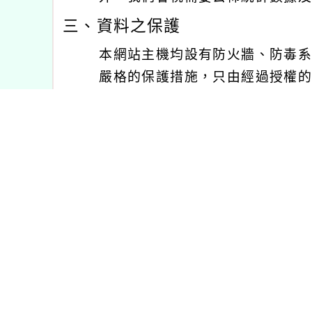
三、資料之保護
本網站主機均設有防火牆、防毒
嚴格的保護措施，只由經過授權
受到相關的法律處分。
如因業務需要有必要委託其他單
實遵守。
四、網站對外的相關連結
本網站的網頁提供其他網站的網
的隱私權保護政策，您必須參考
五、與第三人共用個人資料之政
本網站絕不會提供、交換、出租
務者，不在此限。