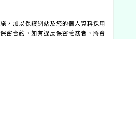
措施，加以保護網站及您的個人資料採用
有保密合約，如有違反保密義務者，將會
務，並且採取必要檢查程序以確定其將確
入其他網站。但該連結網站不適用本網站
企業或公務機關，但有法律依據或合約義