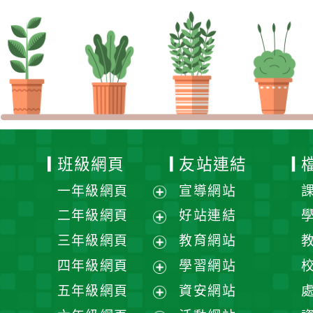
班級網頁
友站連結
一年級網頁
宣導網站
展
二年級網頁
好站連結
開
展
三年級網頁
教育網站
選
開
展
四年級網頁
學習網站
單
選
開
展
五年級網頁
資安網站
單
選
開
展