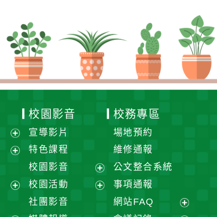
校園影音
校務專區
宣導影片
場地預約
展
特色課程
維修通報
開
展
校園影音
公文整合系統
選
開
展
校園活動
事項通報
單
選
開
展
展
社團影音
網站FAQ
單
選
開
開
展