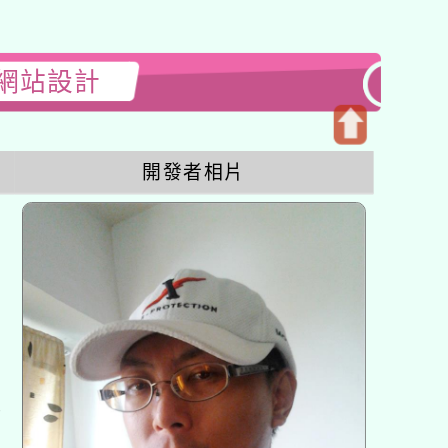
3網站設計
開
開發者相片
啟
上
方
區
塊
各