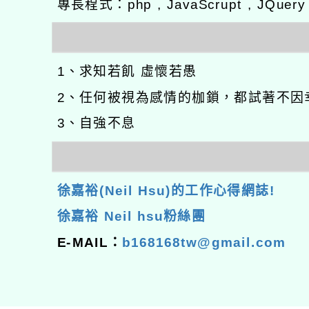
專長程式：php , JavaScrupt , JQuer
1、求知若飢 虛懷若愚
2、任何被視為感情的枷鎖，都試著不因
3、自強不息
徐嘉裕(Neil Hsu)的工作心得網誌!
徐嘉裕 Neil hsu粉絲團
E-MAIL：
b168168tw@gmail.com