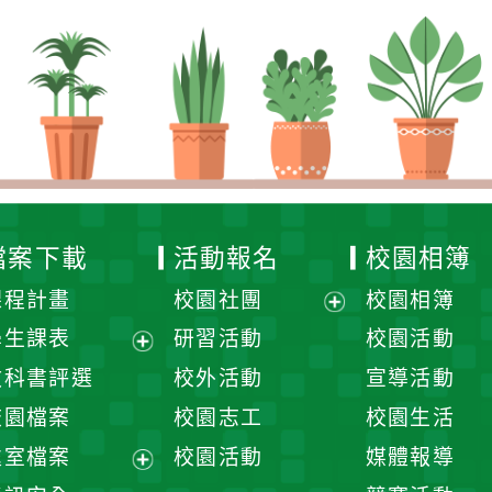
檔案下載
活動報名
校園相簿
課程計畫
校園社團
校園相簿
展
學生課表
研習活動
校園活動
開
展
教科書評選
校外活動
宣導活動
選
開
校園檔案
校園志工
校園生活
單
選
處室檔案
校園活動
媒體報導
單
展