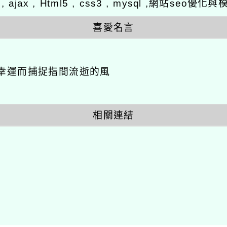
y , ajax , Html5 , css3 , mysql ,網站se
喜愛名言
幸運而捕捉指間流逝的風
相關連結