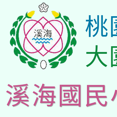
桃
大
溪海國民