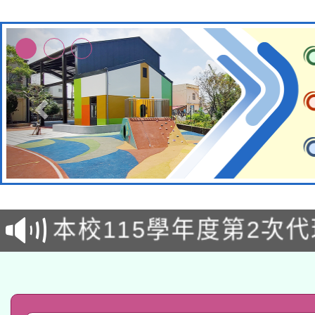
本校115學年度第1次
本校115學年度第2次
第3次招考甄選結果公告
有關原住民族委員會11
次招考甄選結果公告(尚
兒童少年暑期犯罪預防
公告之原住民族歲時祭