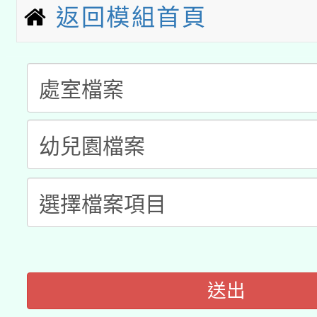
兒童少年暑期犯罪預防
返回模組首頁
公告之原住民族歲時祭
有關本府115年70歲
答一案
一案。
本校115學年度第2次
人員健康講座「吃得安
適應運動共學行動站研
招甄選結果公告(無人
心」，鼓勵退休同仁踴
本館辦理115年度閱讀
招)
案。
科技賦能─人工智慧(AI
暨閱讀推動專業研習
A3數位素養講師名單
礎課程
送出