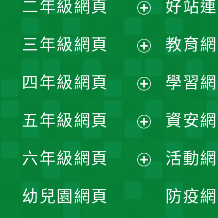
二年級網頁
好站連
開
展
三年級網頁
教育網
選
開
展
單
四年級網頁
學習網
選
開
展
單
五年級網頁
資安網
選
開
展
單
六年級網頁
活動網
選
開
展
單
幼兒園網頁
防疫網
選
開