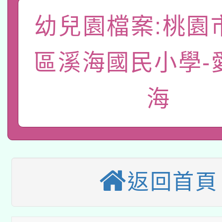
有關本府115年70歲
答一案
一案。
幼兒園檔案:桃園
本校115學年度第2次
人員健康講座「吃得安
適應運動共學行動站研
區溪海國民小學-
招甄選結果公告(無人
心」，鼓勵退休同仁踴
本館辦理115年度閱讀
招)
案。
海
科技賦能─人工智慧(AI
暨閱讀推動專業研習
A3數位素養講師名單
礎課程
本校115學年度第1次
返回首頁
本校115學年度第2次
第3次招考甄選結果公告
有關原住民族委員會11
次招考甄選結果公告(尚