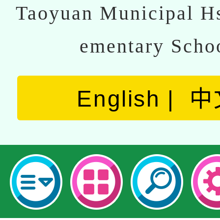
Taoyuan Municipal Hs
ementary Scho
English
中