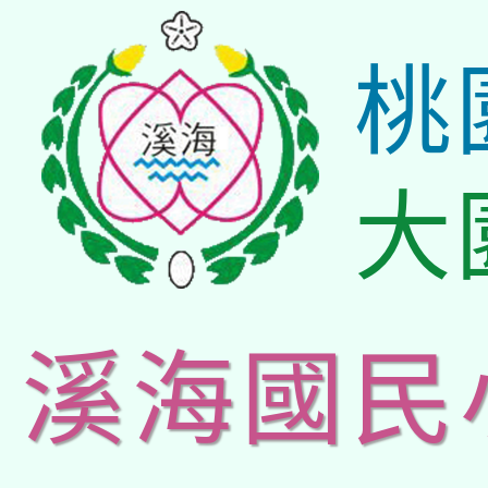
桃
大
溪海國民