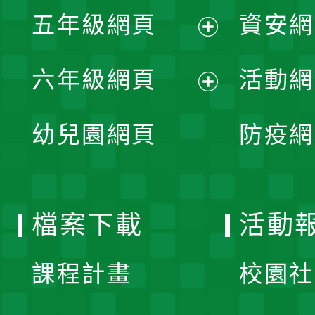
展
單
五年級網頁
資安網
選
開
展
單
六年級網頁
活動網
選
開
展
單
幼兒園網頁
防疫網
選
開
單
選
檔案下載
活動
單
課程計畫
校園社