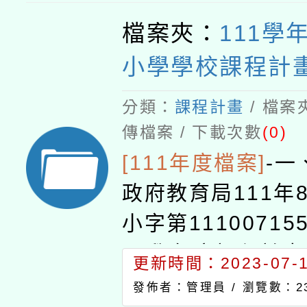
檔案夾：
111學
小學學校課程計
分類：
課程計畫
/ 檔案
傳檔案 / 下載次數
(0)
[111年度檔案]
-
一
政府教育局111年
小字第11100715
11學年度課程計
更新時間：2023-07-16
過。二、備查公文
發佈者：管理員 /
瀏覽數：23