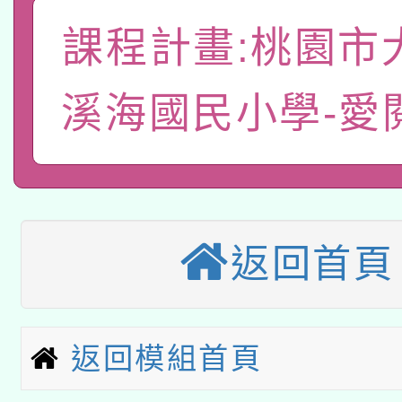
A3數位素養講師名單
礎課程
課程計畫:桃園市
「數位內容與教學軟體線
有關大陸委員會函釋公
pilot」
溪海國民小學-愛
轉知經濟部水利署委託
薪期間赴陸應申請許可
115年8月22日(星期六)
業技術研究院辦理「11
2026年桃園地景藝術
桃園市孔廟祈福系列活
用水績優單位及節水達
返回首頁
本校115學年度第2次
開 智慧啟航」
動」
適應運動共學行動站研
招甄選結果公告(無人
返回模組首頁
本館辦理115年度閱讀
招)