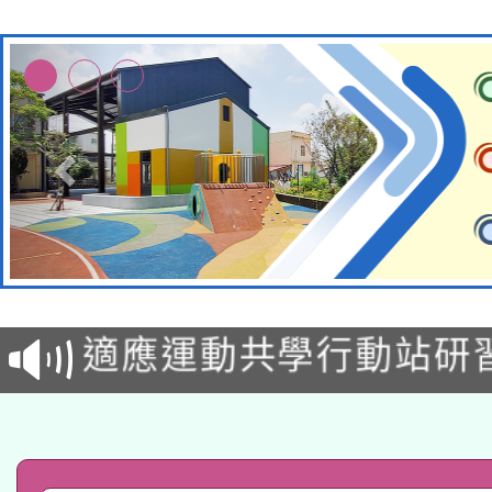
本校115學年度第2次
適應運動共學行動站研
招甄選結果公告(無人
本館辦理115年度閱讀
招)
科技賦能─人工智慧(AI
暨閱讀推動專業研習