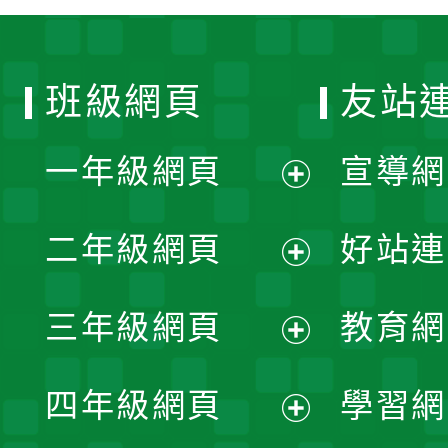
班級網頁
友站
一年級網頁
宣導網
展
二年級網頁
好站連
開
展
三年級網頁
教育網
選
開
展
單
四年級網頁
學習網
選
開