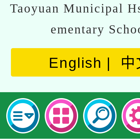
Taoyuan Municipal Hs
ementary Scho
English
中