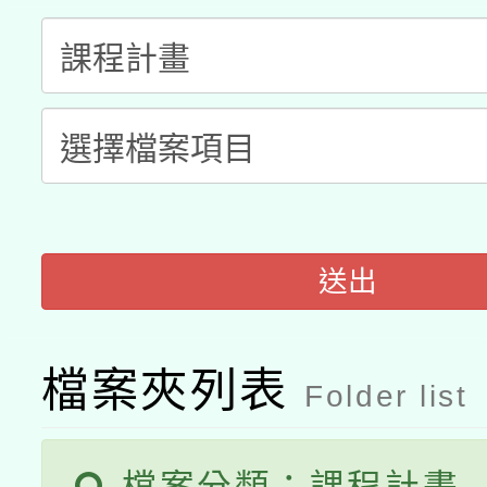
科技賦能─人工智慧(AI
暨閱讀推動專業研習
A3數位素養講師名單
礎課程
「數位內容與教學軟體線
有關大陸委員會函釋公
pilot」
轉知經濟部水利署委託
薪期間赴陸應申請許可
送出
115年8月22日(星期六)
業技術研究院辦理「11
2026年桃園地景藝術
桃園市孔廟祈福系列活
用水績優單位及節水達
檔案夾列表
Folder list
開 智慧啟航」
動」