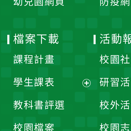
幼兒園網頁
防疫網
選
開
單
選
檔案下載
活動
單
課程計畫
校園社
學生課表
研習活
展
教科書評選
校外活
開
校園檔案
校園志
選