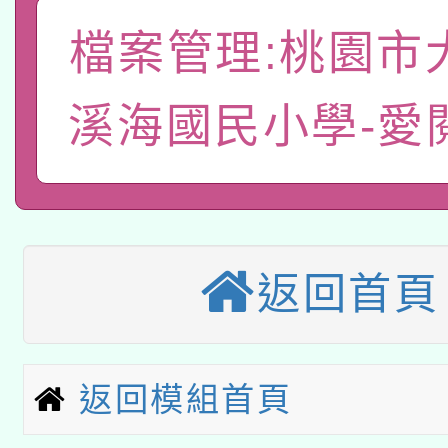
適應運動共學行動站研
招甄選結果公告(無人
心」，鼓勵退休同仁踴
檔案管理:桃園市
本館辦理115年度閱讀
招)
案。
科技賦能─人工智慧(AI
暨閱讀推動專業研習
溪海國民小學-愛
A3數位素養講師名單
礎課程
「數位內容與教學軟體線
有關大陸委員會函釋公
pilot」
返回首頁
有關原住民族委員會11
薪期間赴陸應申請許可
兒童少年暑期犯罪預防
公告之原住民族歲時祭
返回模組首頁
有關本府115年70歲
答一案
一案。