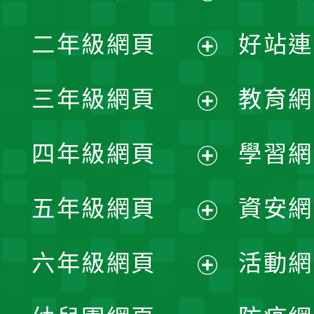
展
二年級網頁
好站連
開
展
三年級網頁
教育網
選
開
展
單
四年級網頁
學習網
選
開
展
單
五年級網頁
資安網
選
開
展
單
六年級網頁
活動網
選
開
展
單