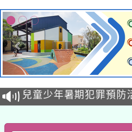
有關原住民族委員會11
兒童少年暑期犯罪預防
公告之原住民族歲時祭
有關本府115年70歲
答一案
一案。
本校115學年度第2次
人員健康講座「吃得安