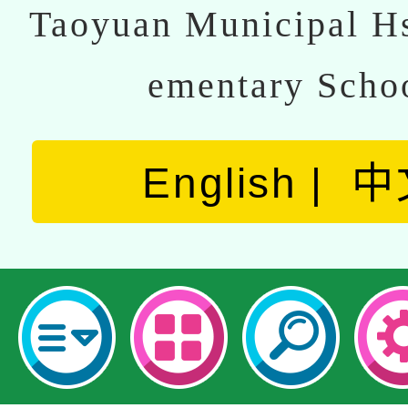
Taoyuan Municipal Hs
ementary Scho
English
中