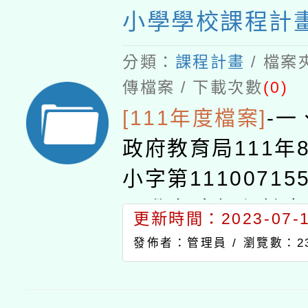
小學學校課程計
分類：
課程計畫
/ 檔案
傳檔案 / 下載次數
(0)
[111年度檔案]
-
一
政府教育局111年
小字第11100715
11學年度課程計
更新時間：2023-07-16
過。二、備查公文
發佈者：管理員 /
瀏覽數：23