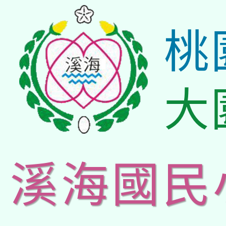
桃
大
溪海國民