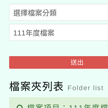
本校115學年度第2次
人員健康講座「吃得安
適應運動共學行動站研
招甄選結果公告(無人
心」，鼓勵退休同仁踴
本館辦理115年度閱讀
招)
案。
科技賦能─人工智慧(AI
暨閱讀推動專業研習
A3數位素養講師名單
礎課程
「數位內容與教學軟體線
送出
有關大陸委員會函釋公
pilot」
檔案夾列表
Folder list
薪期間赴陸應申請許可