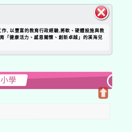
關閉區
工作, 以豐富的教育行政經驗,將軟、硬體設施與教
塊
培育「健康活力、感恩關懷、創新卓越」的溪海兒
民小學
開
啟
上
方
區