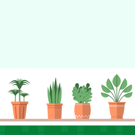
tyc2023
gle、Firefox、Vivaldi、Opera
支援行
 2.5.11
網站語系：zh-TW
eil網站設計工坊
徐嘉裕 Neil hsu