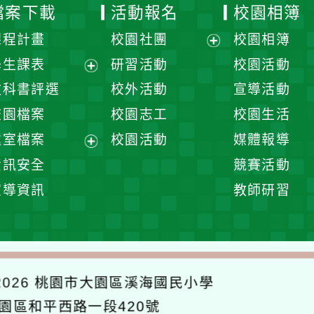
檔案下載
活動報名
校園相簿
課程計畫
校園社團
校園相簿
展
學生課表
研習活動
校園活動
開
展
教科書評選
校外活動
宣導活動
選
開
校園檔案
校園志工
校園生活
單
選
處室檔案
校園活動
媒體報導
單
展
資訊安全
競賽活動
開
宣導資訊
教師研習
選
單
026
桃園市大園區溪海國民小學
大園區和平西路一段420號