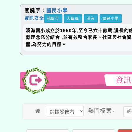
關鍵字：
國民小學
資訊安全
桃園市
大園區
溪海
國民小學
溪海國小成立於1950年,至今已六十餘載,漫長
育理念充分結合 ,並有效整合家長、社區與社會
童,為努力的目標。
資訊
熱門檔案