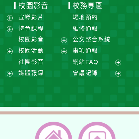
校園影音
校務專區
宣導影片
場地預約
展
特色課程
維修通報
開
展
校園影音
公文整合系統
選
開
展
校園活動
事項通報
單
選
開
展
展
社團影音
網站FAQ
單
選
開
開
展
媒體報導
會議記錄
單
選
選
開
展
展
單
單
選
開
開
單
選
選
單
單