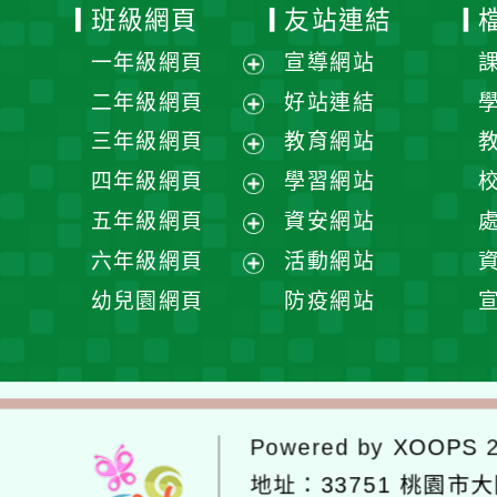
班級網頁
友站連結
一年級網頁
宣導網站
展
二年級網頁
好站連結
開
展
三年級網頁
教育網站
選
開
展
四年級網頁
學習網站
單
選
開
展
五年級網頁
資安網站
單
選
開
展
六年級網頁
活動網站
單
選
開
展
幼兒園網頁
防疫網站
單
選
開
單
選
單
Powered by
XOOPS
2
地址：
33751 桃園市