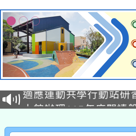
本校115學年度第2次
適應運動共學行動站研
招甄選結果公告(無人
本館辦理115年度閱讀
招)
科技賦能─人工智慧(AI
暨閱讀推動專業研習
A3數位素養講師名單