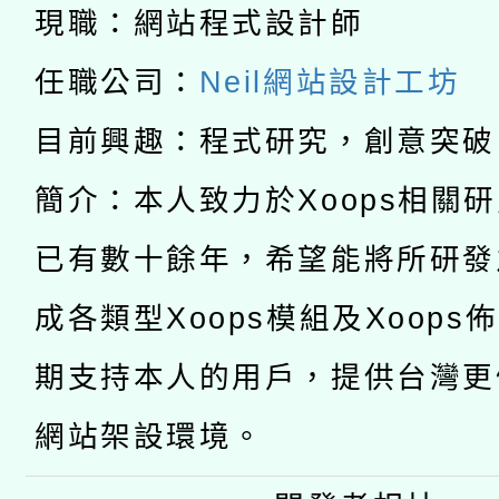
暨閱讀推動專業研習
現職：網站程式設計師
A3數位素養講師名單
礎課程
任職公司：
Neil網站設計工坊
「數位內容與教學軟體線
目前興趣：程式研究，創意突破
有關大陸委員會函釋公
pilot」
簡介：本人致力於Xoops相關
轉知經濟部水利署委託
薪期間赴陸應申請許可
已有數十餘年，希望能將所研發
115年8月22日(星期六)
業技術研究院辦理「11
成各類型Xoops模組及Xoops
2026年桃園地景藝術
桃園市孔廟祈福系列活
用水績優單位及節水達
期支持本人的用戶，提供台灣更
開 智慧啟航」
動」
網站架設環境。