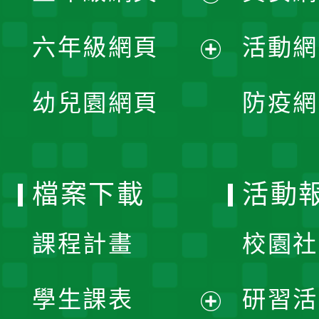
開
展
單
六年級網頁
活動網
選
開
展
單
幼兒園網頁
防疫網
選
開
單
選
檔案下載
活動
單
課程計畫
校園社
學生課表
研習活