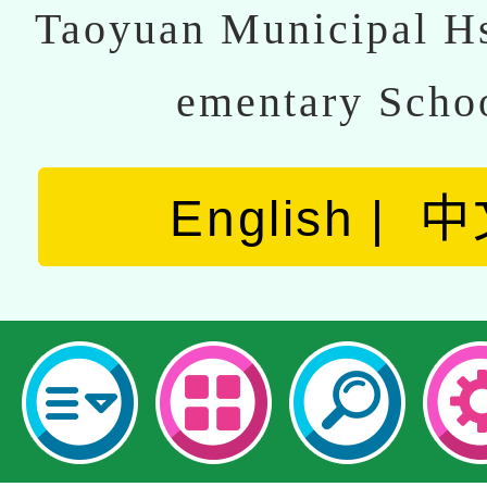
Taoyuan Municipal Hs
ementary Scho
English
中