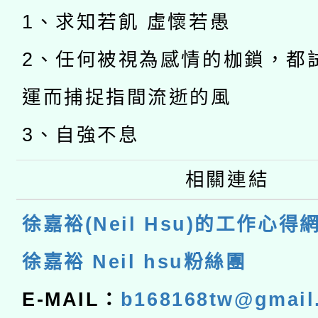
1、求知若飢 虛懷若愚
2、任何被視為感情的枷鎖，都
運而捕捉指間流逝的風
3、自強不息
相關連結
徐嘉裕(Neil Hsu)的工作心得
徐嘉裕 Neil hsu粉絲團
E-MAIL：
b168168tw@gmail