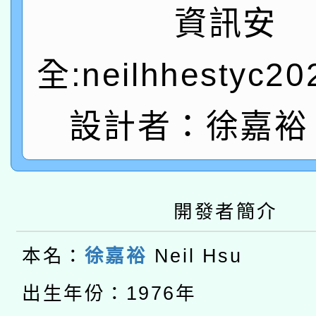
礎課程
資訊安
「數位內容與教學軟體線
有關大陸委員會函釋公
全:neilhhestyc2
pilot」
轉知經濟部水利署委託
薪期間赴陸應申請許可
設計者：徐嘉裕 N
115年8月22日(星期六)
業技術研究院辦理「11
2026年桃園地景藝術
桃園市孔廟祈福系列活
用水績優單位及節水達
本校115學年度第2次
開發者簡介
開 智慧啟航」
動」
適應運動共學行動站研
招甄選結果公告(無人
本名：
徐嘉裕
Neil Hsu
本館辦理115年度閱讀
招)
出生年份：1976年
科技賦能─人工智慧(AI