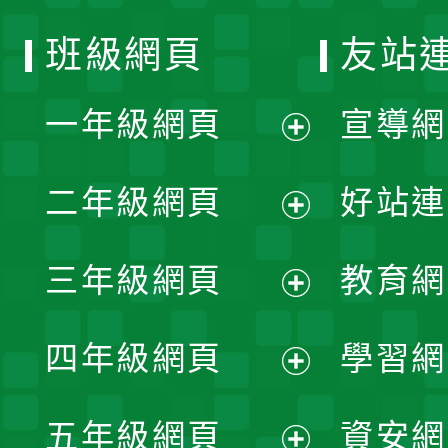
班級網頁
友站
一年級網頁
宣導網
展
二年級網頁
好站連
開
展
三年級網頁
教育網
選
開
展
單
四年級網頁
學習網
選
開
展
單
五年級網頁
資安網
選