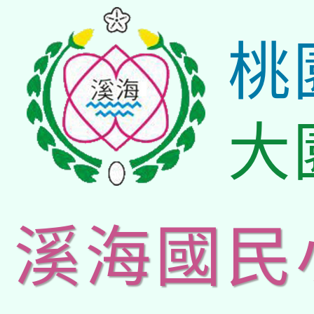
桃
大
溪海國民