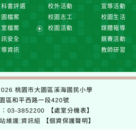
開
展
教科書評選
校外活動
宣導活動
選
開
校園檔案
校園志工
校園生活
單
選
處室檔案
校園活動
媒體報導
單
展
資訊安全
競賽活動
開
宣導資訊
教師研習
選
單
026
桃園市大園區溪海國民小學
大園區和平西路一段420號
：03-3852200
【處室分機表】
站維護:資訊組
【個資保護聲明】