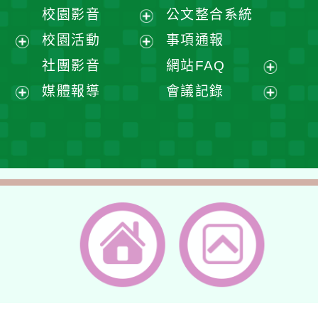
開
展
校園影音
公文整合系統
選
開
展
校園活動
事項通報
單
選
開
展
展
社團影音
網站FAQ
單
選
開
開
展
媒體報導
會議記錄
單
選
選
開
展
展
單
單
選
開
開
單
選
選
單
單
返回首頁
返回頂端