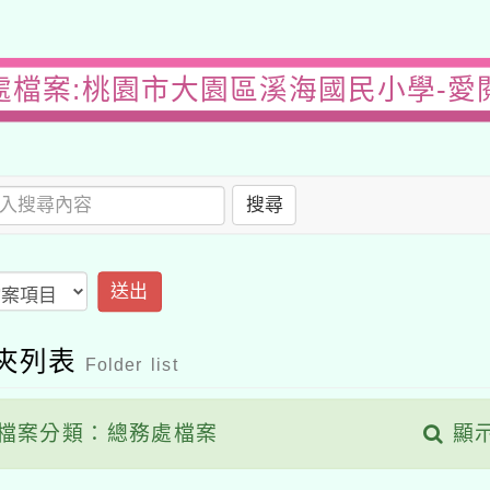
處檔案:桃園市大園區溪海國民小學-愛
搜尋
送出
夾列表
Folder list
檔案分類：總務處檔案
顯