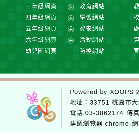
開
展
三年級網頁
教育網站
選
開
展
四年級網頁
學習網站
單
選
開
展
五年級網頁
資安網站
單
選
開
展
六年級網頁
活動網站
單
選
開
展
幼兒園網頁
防疫網站
單
選
開
單
選
單
Powered by
XOOPS
2
地址：
33751 桃園市
電話:03-3862174
傳真
建議瀏覽器 chrome
網
網站設計：