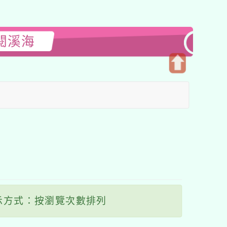
閱溪海
開
啟
上
方
區
塊
示方式：按瀏覽次數排列