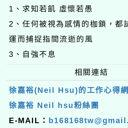
1、求知若飢 虛懷若愚
2、任何被視為感情的枷鎖，都
運而捕捉指間流逝的風
3、自強不息
相關連結
徐嘉裕(Neil Hsu)的工作心得
徐嘉裕 Neil hsu粉絲團
E-MAIL：
b168168tw@gmail