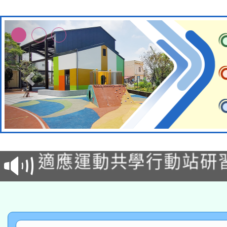
本校115學年度第2次
適應運動共學行動站研
招甄選結果公告(無人
本館辦理115年度閱讀
招)
科技賦能─人工智慧(AI
暨閱讀推動專業研習