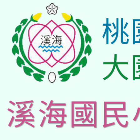
桃
大
溪海國民