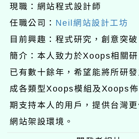
科技賦能─人工智慧(AI
暨閱讀推動專業研習
現職：網站程式設計師
A3數位素養講師名單
礎課程
任職公司：
Neil網站設計工坊
「數位內容與教學軟體線
目前興趣：程式研究，創意突破
有關大陸委員會函釋公
pilot」
簡介：本人致力於Xoops相關
轉知經濟部水利署委託
薪期間赴陸應申請許可
已有數十餘年，希望能將所研發
115年8月22日(星期六)
業技術研究院辦理「11
成各類型Xoops模組及Xoops
2026年桃園地景藝術
桃園市孔廟祈福系列活
用水績優單位及節水達
期支持本人的用戶，提供台灣更
開 智慧啟航」
動」
網站架設環境。