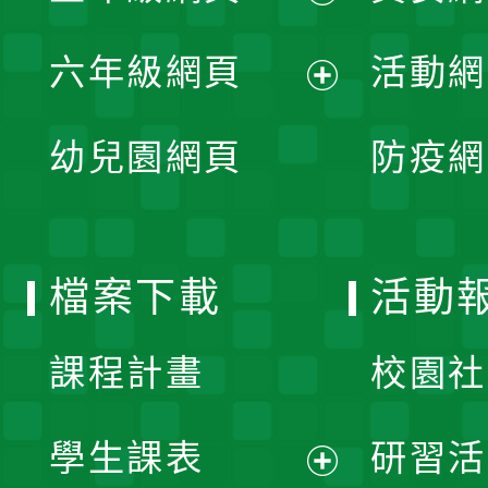
開
展
單
六年級網頁
活動網
選
開
展
單
幼兒園網頁
防疫網
選
開
單
選
檔案下載
活動
單
課程計畫
校園社
學生課表
研習活