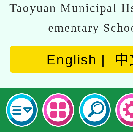
Taoyuan Municipal Hs
ementary Scho
English
中