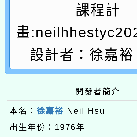
A3數位素養講師名單
礎課程
課程計
「數位內容與教學軟體線
畫:neilhhestyc2
有關大陸委員會函釋公
pilot」
轉知經濟部水利署委託
薪期間赴陸應申請許可
設計者：徐嘉裕 N
115年8月22日(星期六)
業技術研究院辦理「11
2026年桃園地景藝術
桃園市孔廟祈福系列活
用水績優單位及節水達
開發者簡介
本校115學年度第2次
開 智慧啟航」
動」
適應運動共學行動站研
招甄選結果公告(無人
本名：
徐嘉裕
Neil Hsu
本館辦理115年度閱讀
招)
出生年份：1976年