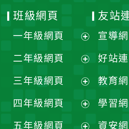
班級網頁
友站
一年級網頁
宣導網
展
二年級網頁
好站連
開
展
三年級網頁
教育網
選
開
展
單
四年級網頁
學習網
選
開
展
單
五年級網頁
資安網
選